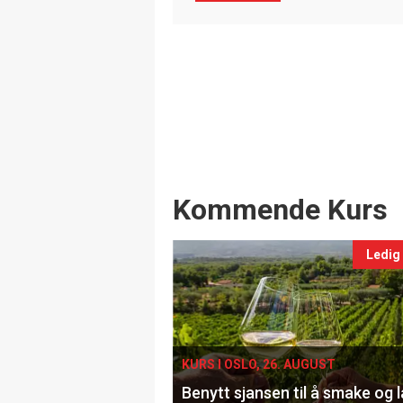
Events
Kommende Kurs
Ledig
KURS I OSLO, 26. AUGUST
Benytt sjansen til å smake og 