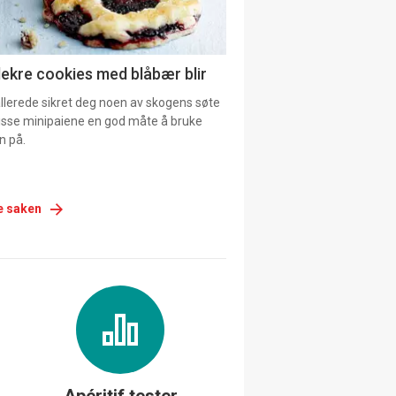
lekre cookies med blåbær blir
allerede sikret deg noen av skogens søte
 disse minipaiene en god måte å bruke
n på.
e saken