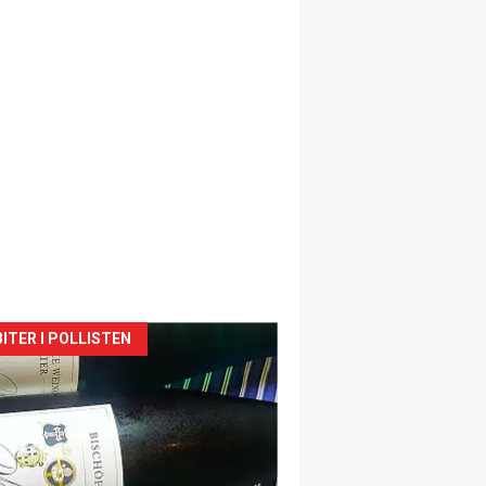
siden
ITER I POLLISTEN
urat