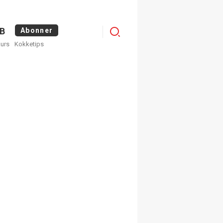
Logg
B
Abonner
kurs
Kokketips
inn