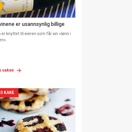
vinene er usannsynlig billige
er knyttet til eieren som får sin «lønn i
en».
e saken
siden
S KAKE
urat