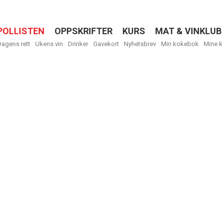
POLLISTEN
OPPSKRIFTER
KURS
MAT & VINKLUB
Menu
Dagens rett
Ukens vin
Drinker
Gavekort
Nyhetsbrev
Min kokebok
Mine 