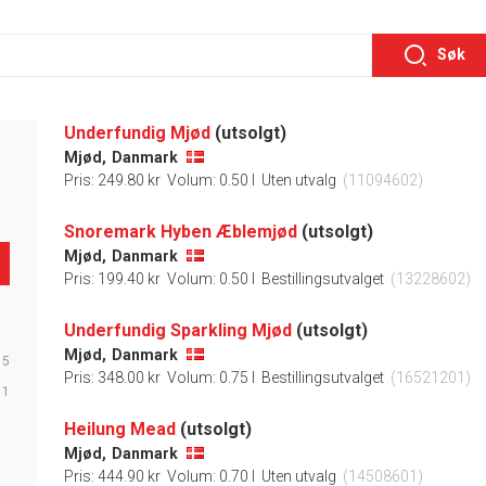
Søk
Underfundig Mjød
(utsolgt)
Mjød,
Danmark
Pris: 249.80 kr
Volum: 0.50 l
Uten utvalg
(11094602)
Snoremark Hyben Æblemjød
(utsolgt)
Mjød,
Danmark
Pris: 199.40 kr
Volum: 0.50 l
Bestillingsutvalget
(13228602)
Underfundig Sparkling Mjød
(utsolgt)
Mjød,
Danmark
5
Pris: 348.00 kr
Volum: 0.75 l
Bestillingsutvalget
(16521201)
1
Heilung Mead
(utsolgt)
Mjød,
Danmark
Pris: 444.90 kr
Volum: 0.70 l
Uten utvalg
(14508601)