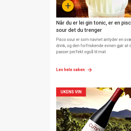
+
Når du er lei gin tonic, er en pis
sour det du trenger
Pisco sour er som navnet antyder en svær
drink, og den forfriskende evnen gjør at 
passer perfekt også til mat.
Les hele saken
Forsiden
UKENS VIN
akkurat
nå
-