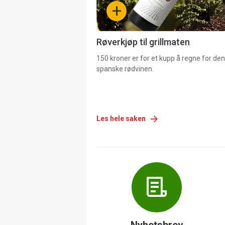
+
4
Røverkjøp til grillmaten
150 kroner er for et kupp å regne for de
spanske rødvinen.
Les hele saken