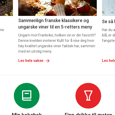
5
6
Sammenlign franske klassikere og
Se så 
ungarske viner til en 5-retters meny
nne
Har du 
Ungarn mot Frankrike, hvilken vin er din favoritt?
blå, er
Denne kvelden inviterer Kullt for å vise deg hvor
fangste
høy kvalitet ungarske viner faktisk har, sammen
med en utrolig meny.
Les hele saken
Les hel