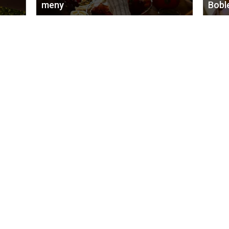
meny
Bobl