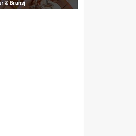
er & Brunsj