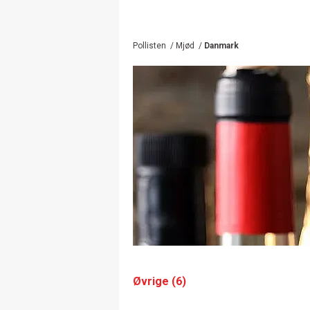
Pollisten
/
Mjød
/
Danmark
Øvrige (6)