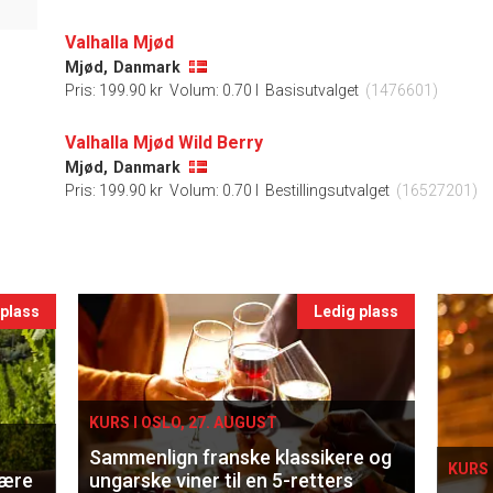
Valhalla Mjød
Mjød,
Danmark
Pris: 199.90 kr
Volum: 0.70 l
Basisutvalget
(1476601)
Valhalla Mjød Wild Berry
Mjød,
Danmark
Pris: 199.90 kr
Volum: 0.70 l
Bestillingsutvalget
(16527201)
 plass
Ledig plass
KURS I OSLO, 27. AUGUST
Sammenlign franske klassikere og
KURS 
lære
ungarske viner til en 5-retters