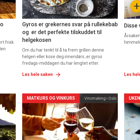
+
2
3
co
Gyros er grekernes svar på rullekebab
Disse 
og er det perfekte tilskuddet til
Årsaken 
helgekosen
t frisk
himmel
den
Om du har tenkt til å ta frem grillen denne
helgen eller kose deg innendørs ,er gyros
fredags-middagen du har lengtet etter.
Les hele saken
Les hel
Forsiden
For
MATKURS OG VINKURS
UKEN
Vinsmaking i Oslo
akkurat
akk
nå
nå
-
-