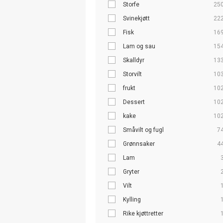
Storfe
25
Svinekjøtt
22
Fisk
16
Lam og sau
15
Skalldyr
13
Storvilt
10
frukt
10
Dessert
10
kake
10
Småvilt og fugl
7
Grønnsaker
4
Lam
Gryter
Vilt
Kylling
Rike kjøttretter