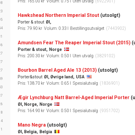
Pris: 165.00 kr
Volum: 0.75 l
Uten utvalg
(6922901)
08
23
Hawkshead Northern Imperial Stout
(utsolgt)
95
Porter & stout
Øl,
44
Pris: 79.90 kr
Volum: 0.33 l
Bestillingsutvalget
(7443902)
31
Amundsen Fear The Reaper Imperial Stout (2015)
(
36
Porter & stout,
Norge
27
Pris: 200.30 kr
Volum: 0.50 l
Uten utvalg
(3829102)
27
Bourbon Barrel Aged Ale 13 (2013)
(utsolgt)
27
Porter&stout
Øl, Øvrige land,
USA
49
Pris: 138.70 kr
Volum: 0.65 l
Spesialutvalg
(1836901)
43
37
Ægir Lynchburg Natt Barrel-Aged Imperial Porter
(
26
Øl, Norge,
Norge
Pris: 164.90 kr
Volum: 0.50 l
Spesialutvalg
(9351702)
18
14
Mano Negra
(utsolgt)
11
Øl, Belgia,
Belgia