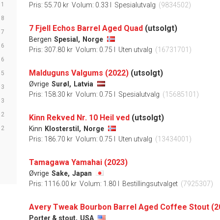
11
Pris: 55.70 kr
Volum: 0.33 l
Spesialutvalg
(9834502)
8
7 Fjell Echos Barrel Aged Quad
(utsolgt)
7
Bergen
Spesial,
Norge
6
Pris: 307.80 kr
Volum: 0.75 l
Uten utvalg
(16731701)
6
Malduguns Valgums (2022)
(utsolgt)
5
Øvrige
Surøl,
Latvia
3
Pris: 158.30 kr
Volum: 0.75 l
Spesialutvalg
(15685101)
3
2
Kinn Rekved Nr. 10 Heil ved
(utsolgt)
2
Kinn
Klosterstil,
Norge
Pris: 186.70 kr
Volum: 0.75 l
Uten utvalg
(13434001)
Tamagawa Yamahai (2023)
Øvrige
Sake,
Japan
Pris: 1116.00 kr
Volum: 1.80 l
Bestillingsutvalget
(7925307)
Avery Tweak Bourbon Barrel Aged Coffee Stout (2
Porter & stout,
USA