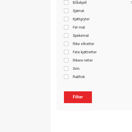
Blåskjell
Sjømat
Kjøttgryter
Fet mat
Spekemat
Rike viltretter
Fete kjøttretter
Rikere retter
Svin
Rakfisk
Filter