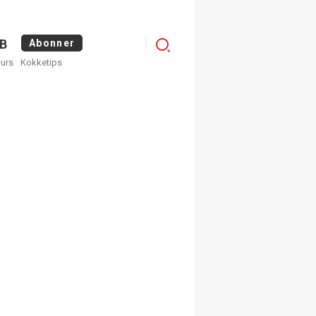
Logg
B
Abonner
kurs
Kokketips
inn