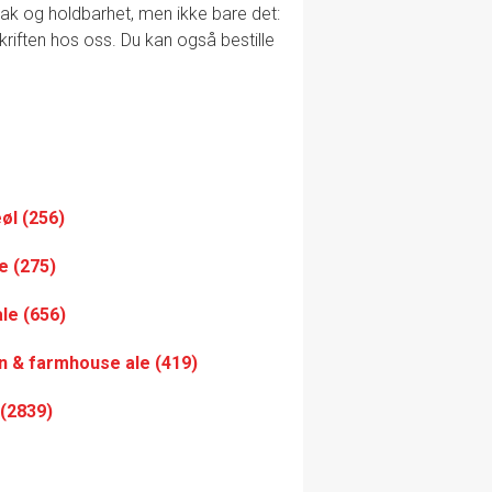
smak og holdbarhet, men ikke bare det:
skriften hos oss. Du kan også bestille
øl (256)
e (275)
ale (656)
n & farmhouse ale (419)
 (2839)