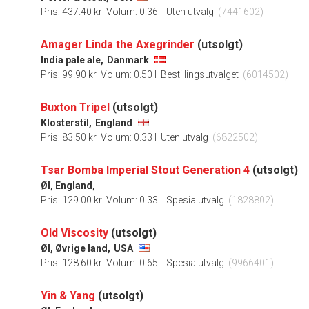
Pris: 437.40 kr
Volum: 0.36 l
Uten utvalg
(7441602)
Amager Linda the Axegrinder
(utsolgt)
India pale ale,
Danmark
Pris: 99.90 kr
Volum: 0.50 l
Bestillingsutvalget
(6014502)
Buxton Tripel
(utsolgt)
Klosterstil,
England
Pris: 83.50 kr
Volum: 0.33 l
Uten utvalg
(6822502)
Tsar Bomba Imperial Stout Generation 4
(utsolgt)
Øl, England,
Pris: 129.00 kr
Volum: 0.33 l
Spesialutvalg
(1828802)
Old Viscosity
(utsolgt)
Øl, Øvrige land,
USA
Pris: 128.60 kr
Volum: 0.65 l
Spesialutvalg
(9966401)
Yin & Yang
(utsolgt)