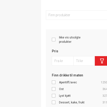
Ikke vis utsolgte
produkter
Pris
Finn drikke til maten
Aperitiff/avec
125
Ost
36
Lyst kjøtt
32
Dessert, kake, frukt
31