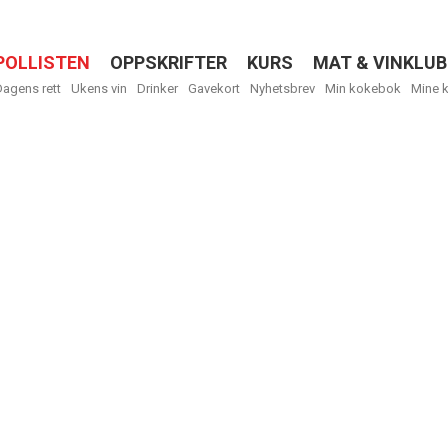
POLLISTEN
OPPSKRIFTER
KURS
MAT & VINKLUB
Menu
Dagens rett
Ukens vin
Drinker
Gavekort
Nyhetsbrev
Min kokebok
Mine 