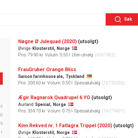
Søk
Nøgne Ø Julequad (2020)
(utsolgt)
Øvrige
Klosterstil,
Norge
Pris: 79.90 kr
Volum: 0.50 l
Uten utvalg
(6567902)
FrauGruber Orange Bliss
Saison farmhouse ale,
Tyskland
Pris: 200.60 kr
Volum: 0.50 l
Spesialutvalg
(16730202)
Ægir Ragnarok Quadrupel 6 YO
(utsolgt)
Aurland
Spesial,
Norge
02
Pris: 359.70 kr
Volum: 0.75 l
Spesialutvalg
(16779901)
42
70
Kinn Rekved nr. 1 Fatlagra Trippel (2020)
(utsolgt)
11
Øvrige
Klosterstil,
Norge