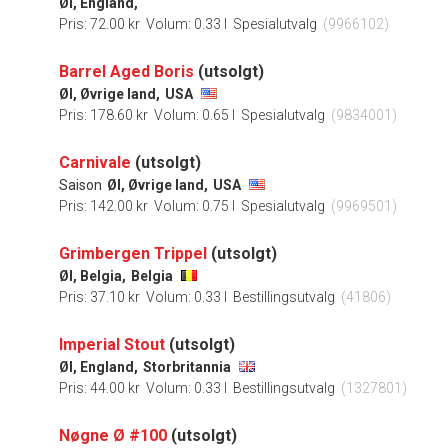
Øl, England,
Pris: 72.00 kr
Volum: 0.33 l
Spesialutvalg
(9966102)
Barrel Aged Boris
(utsolgt)
Øl, Øvrige land,
USA
Pris: 178.60 kr
Volum: 0.65 l
Spesialutvalg
(9834001)
Carnivale
(utsolgt)
Saison
Øl, Øvrige land,
USA
Pris: 142.00 kr
Volum: 0.75 l
Spesialutvalg
(9969501)
Grimbergen Trippel
(utsolgt)
Øl, Belgia,
Belgia
Pris: 37.10 kr
Volum: 0.33 l
Bestillingsutvalg
(41806)
Imperial Stout
(utsolgt)
Øl, England,
Storbritannia
Pris: 44.00 kr
Volum: 0.33 l
Bestillingsutvalg
(1327801)
Nøgne Ø #100
(utsolgt)