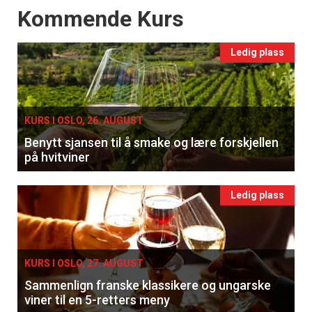
Events
Kommende Kurs
Ledig plass
KURS I OSLO, 26. AUGUST
Benytt sjansen til å smake og lære forskjellen
på hvitviner
Ledig plass
KURS I OSLO, 27. AUGUST
Sammenlign franske klassikere og ungarske
viner til en 5-retters meny