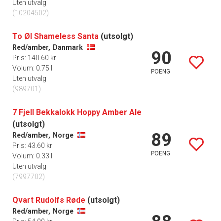
Uten utvalg
(10204502)
To Øl Shameless Santa
(utsolgt)
Red/amber,
Danmark
90
Pris: 140.60 kr
Volum: 0.75 l
POENG
Uten utvalg
(989701)
7 Fjell Bekkalokk Hoppy Amber Ale
(utsolgt)
89
Red/amber,
Norge
Pris: 43.60 kr
POENG
Volum: 0.33 l
Uten utvalg
(7997702)
Qvart Rudolfs Røde
(utsolgt)
Red/amber,
Norge