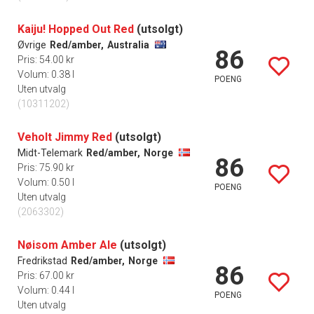
Kaiju! Hopped Out Red
(utsolgt)
Øvrige
Red/amber,
Australia
86
Pris: 54.00 kr
Volum: 0.38 l
POENG
Uten utvalg
(10311202)
Veholt Jimmy Red
(utsolgt)
Midt-Telemark
Red/amber,
Norge
86
Pris: 75.90 kr
Volum: 0.50 l
POENG
Uten utvalg
(2063302)
Nøisom Amber Ale
(utsolgt)
Fredrikstad
Red/amber,
Norge
86
Pris: 67.00 kr
Volum: 0.44 l
POENG
Uten utvalg