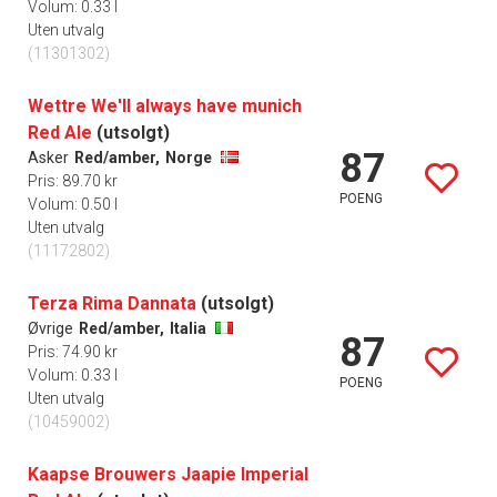
Volum: 0.33 l
Uten utvalg
(11301302)
Wettre We'll always have munich
Red Ale
(utsolgt)
87
Asker
Red/amber,
Norge
Pris: 89.70 kr
POENG
Volum: 0.50 l
Uten utvalg
(11172802)
Terza Rima Dannata
(utsolgt)
Øvrige
Red/amber,
Italia
87
Pris: 74.90 kr
Volum: 0.33 l
POENG
Uten utvalg
(10459002)
Kaapse Brouwers Jaapie Imperial