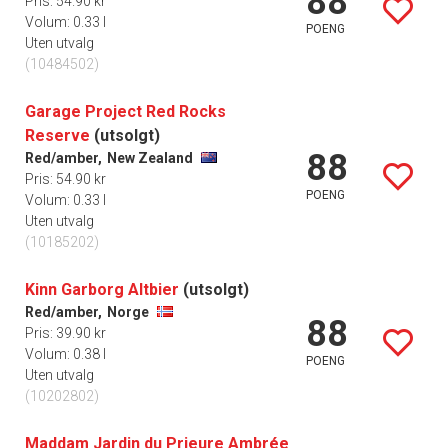
88
Pris: 54.90 kr
Volum: 0.33 l
POENG
Uten utvalg
(10484502)
Garage Project Red Rocks
Reserve
(utsolgt)
88
Red/amber,
New Zealand
Pris: 54.90 kr
POENG
Volum: 0.33 l
Uten utvalg
(10185202)
Kinn Garborg Altbier
(utsolgt)
Red/amber,
Norge
88
Pris: 39.90 kr
Volum: 0.38 l
POENG
Uten utvalg
(10202802)
Maddam Jardin du Prieure Ambrée