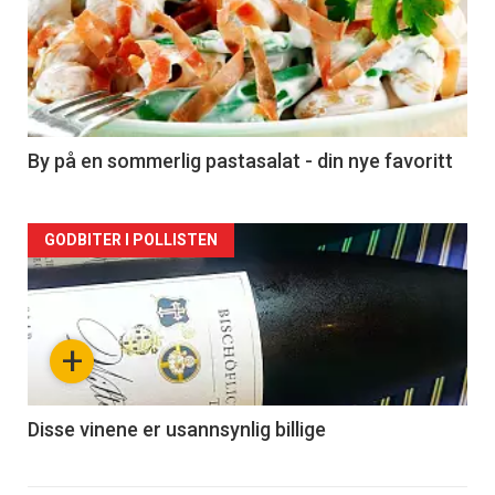
akkurat
nå
-
5
By på en sommerlig pastasalat - din nye favoritt
Forsiden
GODBITER I POLLISTEN
akkurat
nå
+
-
6
Disse vinene er usannsynlig billige