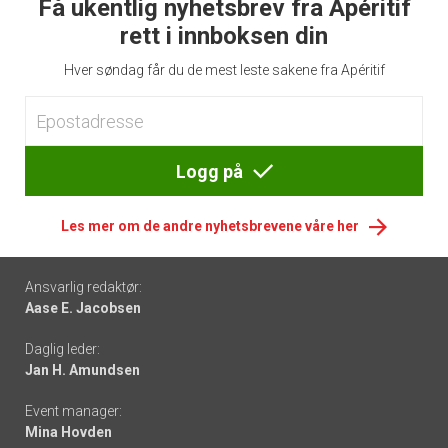
Få ukentlig nyhetsbrev fra Apéritif
rett i innboksen din
Hver søndag får du de mest leste sakene fra Apéritif
Logg på
Les mer om de andre nyhetsbrevene våre her
Footer
Ansvarlig redaktør:
Aase E. Jacobsen
-
Daglig leder:
links
Jan H. Amundsen
Event manager:
Mina Hovden