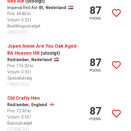
Red Ale
(utsolgt)
87
Imperial Red Ale
Øl,
Nederland
Pris: 49.80 kr
POENG
Volum: 0.33 l
Bestillingsutvalget
(3833102)
Jopen Annie Are You Oak Aged -
BA Heaven Hill
(utsolgt)
87
Red/amber,
Nederland
Pris: 116.30 kr
POENG
Volum: 0.33 l
Spesialutvalg
(18567302)
Old Crafty Hen
Red/amber,
England
87
Pris: 72.90 kr
Volum: 0.50 l
POENG
Basisutvalget
(17328702)