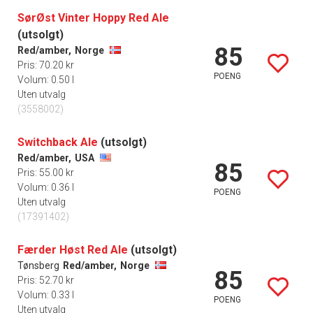
SørØst Vinter Hoppy Red Ale
(utsolgt)
85
Red/amber,
Norge
Pris: 70.20 kr
POENG
Volum: 0.50 l
Uten utvalg
(3558002)
Switchback Ale
(utsolgt)
Red/amber,
USA
85
Pris: 55.00 kr
Volum: 0.36 l
POENG
Uten utvalg
(17391402)
Færder Høst Red Ale
(utsolgt)
Tønsberg
Red/amber,
Norge
85
Pris: 52.70 kr
Volum: 0.33 l
POENG
Uten utvalg