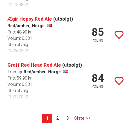
(14733802)
Ægir Hoppy Red Ale
(utsolgt)
Red/amber,
Norge
85
Pris: 48.90 kr
Volum: 0.33 l
POENG
Uten utvalg
(12062302)
Graff Red Head Red Ale
(utsolgt)
Tromsø
Red/amber,
Norge
84
Pris: 59.90 kr
Volum: 0.33 l
POENG
Uten utvalg
(10227002)
1
2
3
Siste