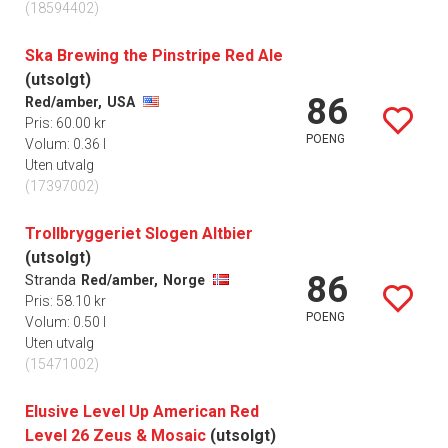
(18594402)
Ska Brewing the Pinstripe Red Ale
(utsolgt)
86
Red/amber,
USA
Pris: 60.00 kr
POENG
Volum: 0.36 l
Uten utvalg
(17397002)
Trollbryggeriet Slogen Altbier
(utsolgt)
86
Stranda
Red/amber,
Norge
Pris: 58.10 kr
POENG
Volum: 0.50 l
Uten utvalg
(15471002)
Elusive Level Up American Red
Level 26 Zeus & Mosaic
(utsolgt)