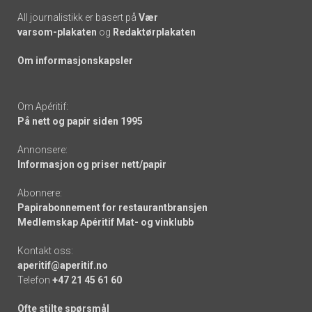
All journalistikk er basert på
Vær
varsom-plakaten
og
Redaktørplakaten
Om informasjonskapsler
Om Apéritif:
På nett og papir siden 1995
Annonsere:
Informasjon og priser nett/papir
Abonnere:
Papirabonnement for restaurantbransjen
Medlemskap Apéritif Mat- og vinklubb
Kontakt oss:
aperitif@aperitif.no
Telefon
+47 21 45 61 60
Ofte stilte spørsmål