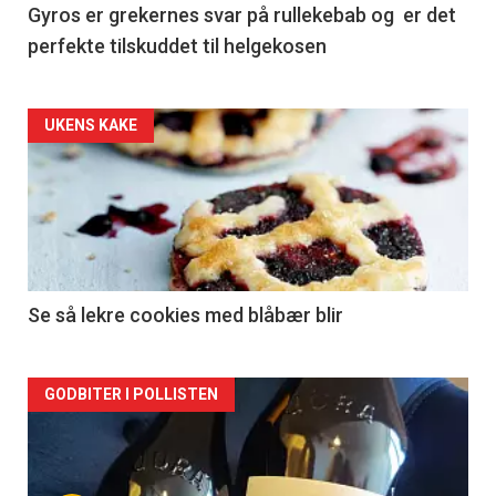
Gyros er grekernes svar på rullekebab og er det
perfekte tilskuddet til helgekosen
Forsiden
UKENS KAKE
akkurat
nå
-
2
Se så lekre cookies med blåbær blir
Forsiden
GODBITER I POLLISTEN
akkurat
nå