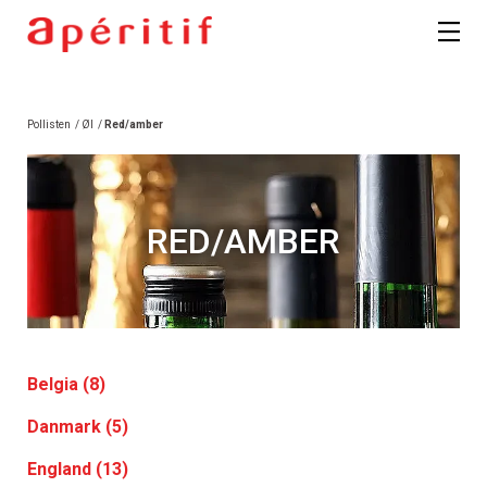
Pollisten
/
Øl
/
Red/amber
RED/AMBER
Belgia (8)
Danmark (5)
England (13)