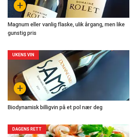
+
-
3
Magnum eller vanlig flaske, ulik årgang, men like
gunstig pris
Forsiden
UKENS VIN
akkurat
nå
+
-
4
Biodynamisk billigvin på et pol nær deg
Forsiden
DAGENS RETT