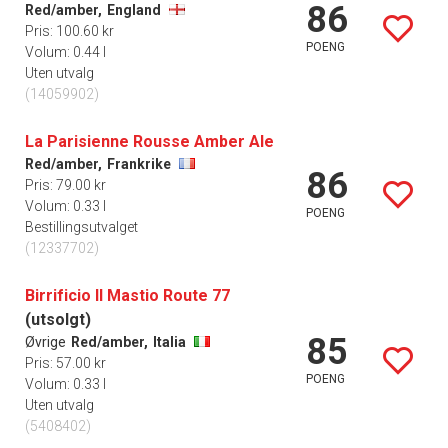
86
Red/amber,
England
Pris: 100.60 kr
POENG
Volum: 0.44 l
Uten utvalg
(14059902)
La Parisienne Rousse Amber Ale
Red/amber,
Frankrike
86
Pris: 79.00 kr
Volum: 0.33 l
POENG
Bestillingsutvalget
(12337702)
Birrificio Il Mastio Route 77
(utsolgt)
85
Øvrige
Red/amber,
Italia
Pris: 57.00 kr
POENG
Volum: 0.33 l
Uten utvalg
(5408402)