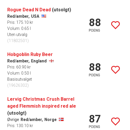
Rogue Dead N Dead
(utsolgt)
Red/amber,
USA
88
Pris: 175.10 kr
Volum: 0.65 l
POENG
Uten utvalg
(11802501)
Hobgoblin Ruby Beer
Red/amber,
England
88
Pris: 60.90 kr
Volum: 0.50 l
POENG
Basisutvalget
(19626302)
Lervig Christmas Crush Barrel
aged Flemmish inspired red ale
(utsolgt)
87
Øvrige
Red/amber,
Norge
Pris: 130.10 kr
POENG