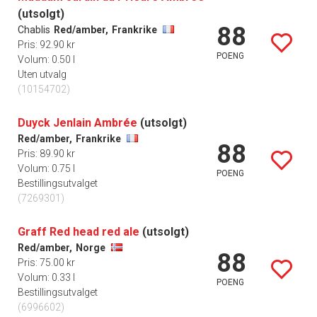
(utsolgt)
88
Chablis
Red/amber,
Frankrike
Pris: 92.90 kr
POENG
Volum: 0.50 l
Uten utvalg
(10154702)
Duyck Jenlain Ambrée
(utsolgt)
Red/amber,
Frankrike
88
Pris: 89.90 kr
Volum: 0.75 l
POENG
Bestillingsutvalget
(7269301)
Graff Red head red ale
(utsolgt)
Red/amber,
Norge
88
Pris: 75.00 kr
Volum: 0.33 l
POENG
Bestillingsutvalget
(6996602)