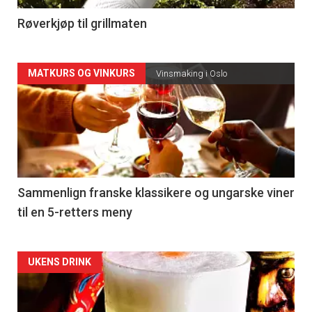
4
Røverkjøp til grillmaten
Forsiden
MATKURS OG VINKURS
Vinsmaking i Oslo
akkurat
nå
-
5
Sammenlign franske klassikere og ungarske viner
til en 5-retters meny
Forsiden
UKENS DRINK
akkurat