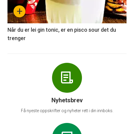
nå
+
-
6
Når du er lei gin tonic, er en pisco sour det du
trenger
Nyhetsbrev
Få nyeste oppskrifter og nyheter rett i din innboks.