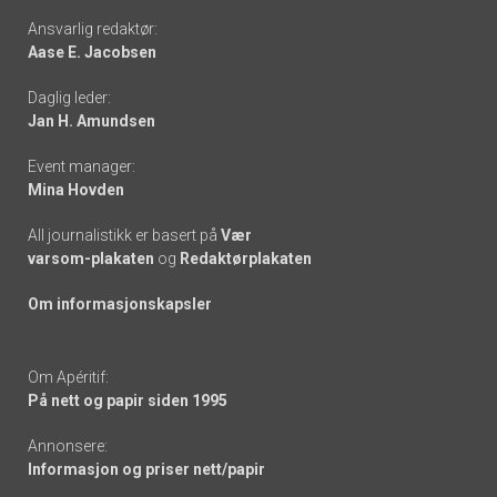
Footer
Ansvarlig redaktør:
Aase E. Jacobsen
-
Daglig leder:
links
Jan H. Amundsen
Event manager:
Mina Hovden
All journalistikk er basert på
Vær
varsom-plakaten
og
Redaktørplakaten
Om informasjonskapsler
Om Apéritif:
På nett og papir siden 1995
Annonsere:
Informasjon og priser nett/papir