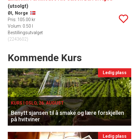
(utsolgt)
Øl,
Norge
Pris: 105.00 kr
Volum: 0.50 l
Bestillingsutvalget
(2243602)
Events
Kommende Kurs
Ledig plass
KURS I OSLO, 26. AUGUST
Benytt sjansen til å smake og lære forskjellen
på hvitviner
Ledig plass