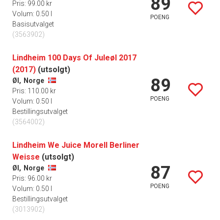
89
Pris: 99.00 kr
Volum: 0.50 l
POENG
Basisutvalget
(3563902)
Lindheim 100 Days Of Juleøl 2017
(2017)
(utsolgt)
89
Øl,
Norge
Pris: 110.00 kr
POENG
Volum: 0.50 l
Bestillingsutvalget
(3564002)
Lindheim We Juice Morell Berliner
Weisse
(utsolgt)
87
Øl,
Norge
Pris: 96.00 kr
POENG
Volum: 0.50 l
Bestillingsutvalget
(3013902)