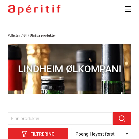
Pollisten
/
Øl
/
Utgåtte produkter
LINDHEIM ØLKOMPANI
FILTRERING