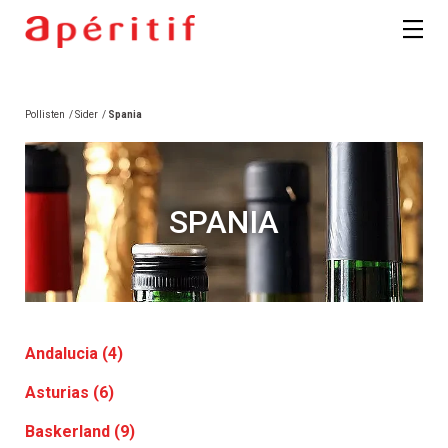
Pollisten
/
Sider
/
Spania
SPANIA
Andalucia (4)
Asturias (6)
Baskerland (9)