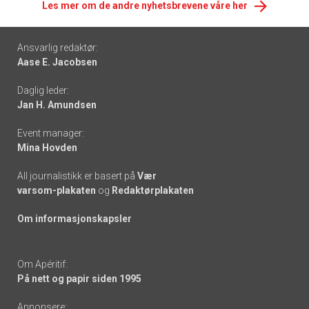
Les mer om de andre nyhetsbrevene våre her
Footer
Ansvarlig redaktør:
Aase E. Jacobsen
-
Daglig leder:
links
Jan H. Amundsen
Event manager:
Mina Hovden
All journalistikk er basert på
Vær
varsom-plakaten
og
Redaktørplakaten
Om informasjonskapsler
Om Apéritif:
På nett og papir siden 1995
Annonsere: