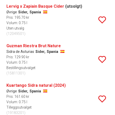
Lervig x Zapiain Basque Cider
(utsolgt)
Øvrige
Sider,
Spania
Pris: 195.70 kr
Volum: 0.75 l
Uten utvalg
(12049501)
Guzman Riestra Brut Nature
Sidra de Asturias
Sider,
Spania
Pris: 129.90 kr
Volum: 0.75 l
Bestillingsutvalget
(15811301)
Kuartango Sidra natural (2024)
Øvrige
Sider,
Spania
Pris: 161.60 kr
Volum: 0.75 l
Tilleggsutvalget
(19183201)