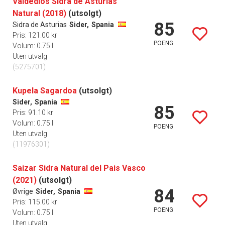
Valdedios Sidra de Asturias
Natural (2018)
(utsolgt)
85
Sidra de Asturias
Sider,
Spania
Pris: 121.00 kr
POENG
Volum: 0.75 l
Uten utvalg
(5275701)
Kupela Sagardoa
(utsolgt)
Sider,
Spania
85
Pris: 91.10 kr
Volum: 0.75 l
POENG
Uten utvalg
(11976301)
Saizar Sidra Natural del Pais Vasco
(2021)
(utsolgt)
84
Øvrige
Sider,
Spania
Pris: 115.00 kr
POENG
Volum: 0.75 l
Uten utvalg