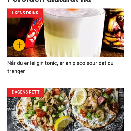
UKENS DRINK
+
Når du er lei gin tonic, er en pisco sour det du
trenger
Forsiden
DAGENS RETT
akkurat
nå
-