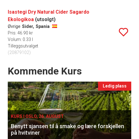
Isastegi Dry Natural Cider Sagardo
Ekologikoa
(utsolgt)
Øvrige
Sider,
Spania
Pris: 46.90 kr
Volum: 0.33 l
Tilleggsutvalget
(20879102)
Events
Kommende Kurs
Ledig plass
KURS I OSLO, 26. AUGUST
Benytt sjansen til å smake og lære forskjellen
på hvitviner