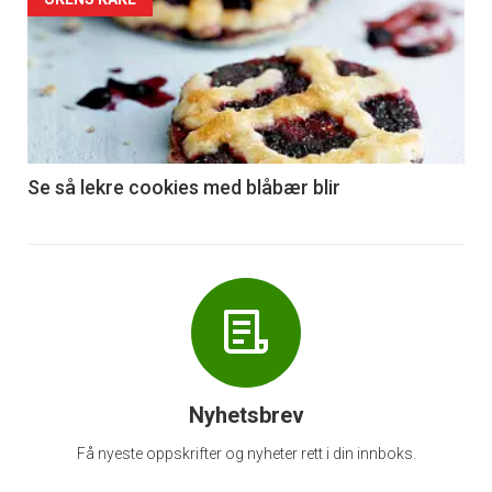
Forsiden
akkurat
nå
-
6
Se så lekre cookies med blåbær blir
Nyhetsbrev
Få nyeste oppskrifter og nyheter rett i din innboks.