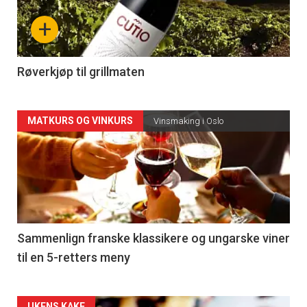
nå
+
-
4
Røverkjøp til grillmaten
Forsiden
MATKURS OG VINKURS
Vinsmaking i Oslo
akkurat
nå
-
5
Sammenlign franske klassikere og ungarske viner
til en 5-retters meny
UKENS KAKE