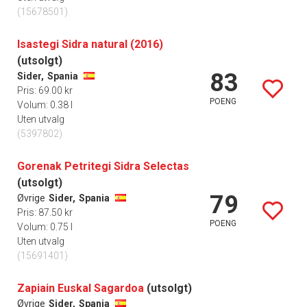
(15678501)
Isastegi Sidra natural (2016)
(utsolgt)
83
Sider,
Spania
Pris: 69.00 kr
POENG
Volum: 0.38 l
Uten utvalg
(5397802)
Gorenak Petritegi Sidra Selectas
(utsolgt)
79
Øvrige
Sider,
Spania
Pris: 87.50 kr
POENG
Volum: 0.75 l
Uten utvalg
(15691401)
Zapiain Euskal Sagardoa
(utsolgt)
Øvrige
Sider,
Spania