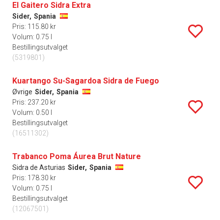
El Gaitero Sidra Extra
Sider,
Spania
Pris: 115.80 kr
Volum: 0.75 l
Bestillingsutvalget
(5319801)
Kuartango Su-Sagardoa Sidra de Fuego
Øvrige
Sider,
Spania
Pris: 237.20 kr
Volum: 0.50 l
Bestillingsutvalget
(16511302)
Trabanco Poma Áurea Brut Nature
Sidra de Asturias
Sider,
Spania
Pris: 178.30 kr
Volum: 0.75 l
Bestillingsutvalget
(12067501)