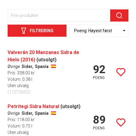
FILTRERING
Valverán 20 Manzanas Sidra de
Hielo (2016)
(utsolgt)
92
Øvrige
Sider,
Spania
Pris: 338.00 kr
POENG
Volum: 0.38 l
Uten utvalg
(11272602)
Petritegi Sidra Natural
(utsolgt)
Øvrige
Sider,
Spania
89
Pris: 118.00 kr
Volum: 0.75 l
POENG
Uten utvalg