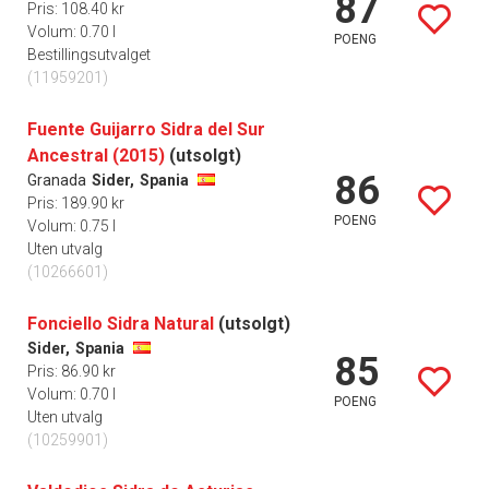
87
Pris: 108.40 kr
Volum: 0.70 l
POENG
Bestillingsutvalget
(11959201)
Fuente Guijarro Sidra del Sur
Ancestral (2015)
(utsolgt)
86
Granada
Sider,
Spania
Pris: 189.90 kr
POENG
Volum: 0.75 l
Uten utvalg
(10266601)
Fonciello Sidra Natural
(utsolgt)
Sider,
Spania
85
Pris: 86.90 kr
Volum: 0.70 l
POENG
Uten utvalg
(10259901)