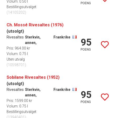
Volum: 0.50 l
POENG
Bestillingsutvalget
(14105202)
Ch. Mossé Rivesaltes (1976)
(utsolgt)
Rivesaltes
Sterkvin,
Frankrike
95
annen,
Pris: 964.00 kr
POENG
Volum: 0.75 l
Uten utvalg
(10598701)
Sobilane Rivesaltes (1952)
(utsolgt)
Rivesaltes
Sterkvin,
Frankrike
95
annen,
Pris: 1599.00 kr
POENG
Volum: 0.75 l
Bestillingsutvalget
(13940401)