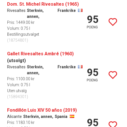
Dom. St. Michel Rivesaltes (1965)
Rivesaltes
Sterkvin,
Frankrike
95
annen,
Pris: 1449.00 kr
POENG
Volum: 0.75 l
Bestillingsutvalget
(18754801)
Gallet Rivesaltes Ambré (1960)
(utsolgt)
Rivesaltes
Sterkvin,
Frankrike
95
annen,
Pris: 1100.00 kr
POENG
Volum: 0.75 l
Uten utvalg
(15894301)
Fondillón Luis XIV 50 años (2019)
Alicante
Sterkvin, annen,
Spania
95
Pris: 1183.10 kr