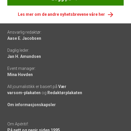
Les mer om de andre nyhetsbrevene våre her
Footer
Ansvarlig redaktør:
Aase E. Jacobsen
-
Daglig leder:
links
Jan H. Amundsen
Event manager:
Mina Hovden
All journalistikk er basert på
Vær
varsom-plakaten
og
Redaktørplakaten
Om informasjonskapsler
Om Apéritif:
På nett og papir siden 1995