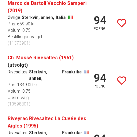
Marco de Bartoli Vecchio Samperi
(2019)
94
Øvrige
Sterkvin, annen,
Italia
Pris: 659.90 kr
POENG
Volum: 0.75 l
Bestillingsutvalget
(11373901)
Ch. Mossé Rivesaltes (1961)
(utsolgt)
Rivesaltes
Sterkvin,
Frankrike
94
annen,
Pris: 1349.00 kr
POENG
Volum: 0.75 l
Uten utvalg
(10598801)
Riveyrac Rivesaltes La Cuvée des
Aigles (1995)
Rivesaltes
Sterkvin,
Frankrike