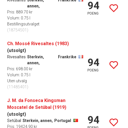
Rivesaltes
Sterkvin,
Frankrike
94
annen,
Pris: 889.70 kr
POENG
Volum: 0.75 l
Bestillingsutvalget
(18754501)
Ch. Mossé Rivesaltes (1983)
(utsolgt)
Rivesaltes
Sterkvin,
Frankrike
94
annen,
Pris: 698.00 kr
POENG
Volum: 0.75 l
Uten utvalg
(11485401)
J. M. da Fonseca Kingsman
Moscatel de Setúbal (1919)
(utsolgt)
94
Setúbal
Sterkvin, annen,
Portugal
Pris: 19424.90 kr
POENG