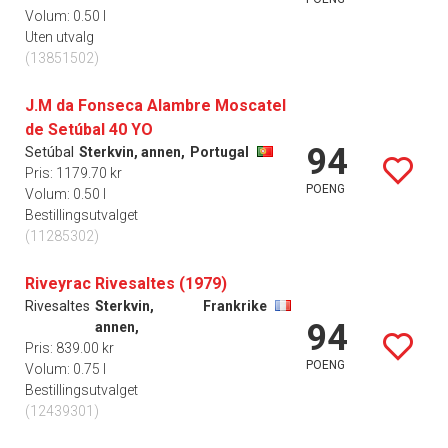
Volum: 0.50 l
Uten utvalg
(13851502)
J.M da Fonseca Alambre Moscatel
de Setúbal 40 YO
94
Setúbal
Sterkvin, annen,
Portugal
Pris: 1179.70 kr
POENG
Volum: 0.50 l
Bestillingsutvalget
(11285302)
Riveyrac Rivesaltes (1979)
Rivesaltes
Sterkvin,
Frankrike
94
annen,
Pris: 839.00 kr
POENG
Volum: 0.75 l
Bestillingsutvalget
(12439301)