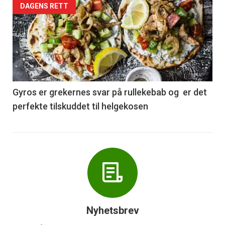
Forsiden
DAGENS RETT
akkurat
nå
-
6
Gyros er grekernes svar på rullekebab og er det
perfekte tilskuddet til helgekosen
Nyhetsbrev