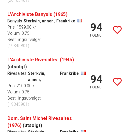
(20165401)
L'Archiviste Banyuls (1965)
Banyuls
Sterkvin, annen,
Frankrike
94
Pris: 1599.00 kr
Volum: 0.75 l
POENG
Bestillingsutvalget
(19345801)
L'Archiviste Rivesaltes (1945)
(utsolgt)
Rivesaltes
Sterkvin,
Frankrike
94
annen,
Pris: 2100.00 kr
POENG
Volum: 0.75 l
Bestillingsutvalget
(19345901)
Dom. Saint Michel Rivesaltes
(1976)
(utsolgt)