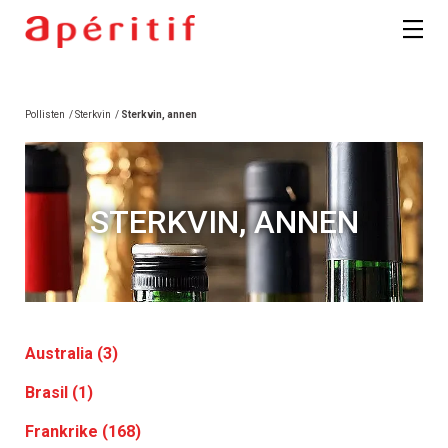
Pollisten
/
Sterkvin
/
Sterkvin, annen
STERKVIN, ANNEN
Australia (3)
Brasil (1)
Frankrike (168)