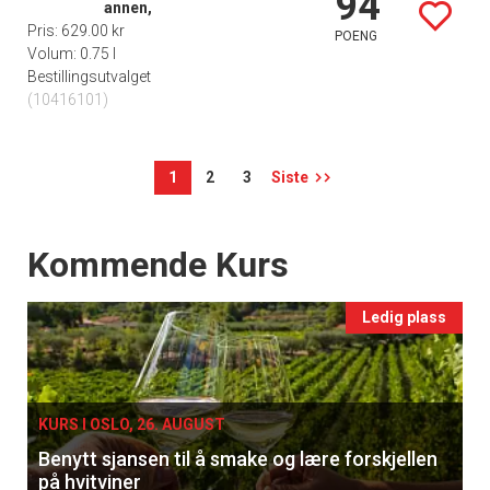
94
annen,
Pris: 629.00 kr
POENG
Volum: 0.75 l
Bestillingsutvalget
(10416101)
1
2
3
Siste
Events
Kommende Kurs
Ledig plass
KURS I OSLO, 26. AUGUST
Benytt sjansen til å smake og lære forskjellen
på hvitviner