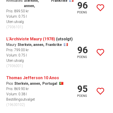
Rivesaltes
Sterkvin,
Frankrike
96
annen,
Pris: 899.50 kr
POENG
Volum: 0.75 l
Uten utvalg
(7936101)
L'Archiviste Maury (1978)
(utsolgt)
Maury
Sterkvin, annen,
Frankrike
96
Pris: 799.00 kr
Volum: 0.75 l
POENG
Uten utvalg
(7936001)
Thomas Jefferson 10 Anos
Pico
Sterkvin, annen,
Portugal
95
Pris: 869.90 kr
Volum: 0.38 l
POENG
Bestillingsutvalget
(19630102)