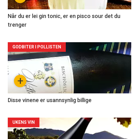
-
2
Når du er lei gin tonic, er en pisco sour det du
trenger
Forsiden
GODBITER I POLLISTEN
akkurat
nå
+
-
3
Disse vinene er usannsynlig billige
Forsiden
UKENS VIN
akkurat