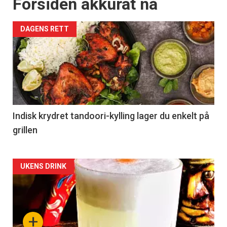
Forsiden akkurat nå
DAGENS RETT
Indisk krydret tandoori-kylling lager du enkelt på
grillen
Forsiden
UKENS DRINK
akkurat
nå
+