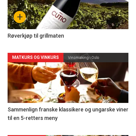
nå
+
-
4
Røverkjøp til grillmaten
Forsiden
MATKURS OG VINKURS
Vinsmaking i Oslo
akkurat
nå
-
5
Sammenlign franske klassikere og ungarske viner
til en 5-retters meny