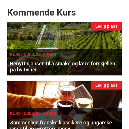
Events
Kommende Kurs
Ledig plass
KURS I OSLO, 26. AUGUST
Benytt sjansen til å smake og lære forskjellen
på hvitviner
Ledig plass
KURS I OSLO, 27. AUGUST
Sammenlign franske klassikere og ungarske
viner til en 5-retters meny