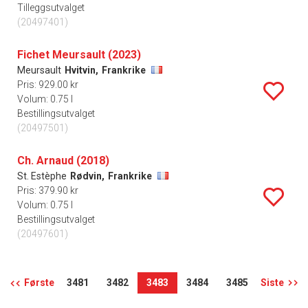
Tilleggsutvalget
(20497401)
Fichet Meursault (2023)
Meursault
Hvitvin,
Frankrike
Pris: 929.00 kr
Volum: 0.75 l
Bestillingsutvalget
(20497501)
Ch. Arnaud (2018)
St. Estèphe
Rødvin,
Frankrike
Pris: 379.90 kr
Volum: 0.75 l
Bestillingsutvalget
(20497601)
Første
3481
3482
3483
3484
3485
Siste