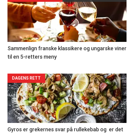
akkurat
nå
-
5
Sammenlign franske klassikere og ungarske viner
til en 5-retters meny
Forsiden
DAGENS RETT
akkurat
nå
-
6
Gyros er grekernes svar på rullekebab og er det