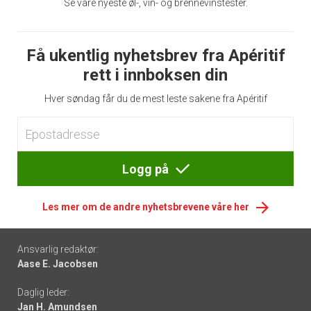
Se våre nyeste øl-, vin- og brennevinstester.
Få ukentlig nyhetsbrev fra Apéritif
rett i innboksen din
Hver søndag får du de mest leste sakene fra Apéritif
Logg på
Les mer om de andre nyhetsbrevene våre her
Footer
Ansvarlig redaktør:
Aase E. Jacobsen
-
Daglig leder:
links
Jan H. Amundsen