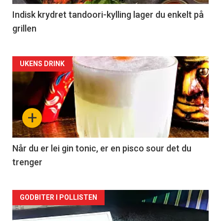
Indisk krydret tandoori-kylling lager du enkelt på
grillen
Forsiden
UKENS DRINK
akkurat
nå
+
-
2
Når du er lei gin tonic, er en pisco sour det du
trenger
Forsiden
GODBITER I POLLISTEN
akkurat