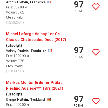
97
Arbois
Hvitvin,
Frankrike
Pris: 869.90 kr
POENG
Volum: 0.62 l
Uten utvalg
(12582601)
Michel Lafarge Volnay 1er Cru
Clos du Chateau des Ducs (2017)
(utsolgt)
97
Volnay
Rødvin,
Frankrike
Pris: 1399.90 kr
POENG
Volum: 0.75 l
Uten utvalg
(12030201)
Markus Molitor Erdener Prälat
Riesling Auslese*** Tørr (2021)
(utsolgt)
97
Øvrige
Hvitvin,
Tyskland
Pris: 5000.00 kr
POENG