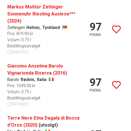
Markus Molitor Zeltinger
Sonnenuhr Riesling Auslese***
(2024)
97
Zeltingen
Hvitvin,
Tyskland
Pris: 879.90 kr
POENG
Volum: 0.75 l
Bestillingsutvalget
(20606701)
Giacomo Anselma Barolo
Vignarionda Riserva (2016)
97
Barolo
Rødvin,
Italia
Pris: 1699.00 kr
POENG
Volum: 0.75 l
Bestillingsutvalget
(20414001)
Terre Nere Etna Dagala di Bocca
d'Orzo (2020)
(utsolgt)