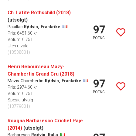
Ch. Lafite Rothschild (2018)
(utsolgt)
97
Pauillac
Rødvin,
Frankrike
Pris: 6451.60 kr
POENG
Volum: 0.75 l
Uten utvalg
(13538001)
Henri Rebourseau Mazy-
Chambertin Grand Cru (2018)
97
Mazis-Chambertin
Rødvin,
Frankrike
Pris: 2974.60 kr
POENG
Volum: 0.75 l
Spesialutvalg
(13779001)
Roagna Barbaresco Crichet Paje
(2014)
(utsolgt)
Barbaresco
Rødvin,
Italia