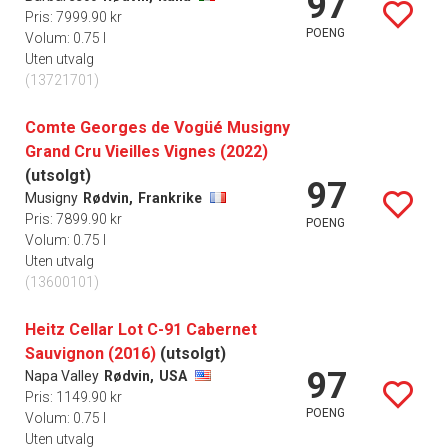
97
Pris: 7999.90 kr
POENG
Volum: 0.75 l
Uten utvalg
(13721701)
Comte Georges de Vogüé Musigny
Grand Cru Vieilles Vignes (2022)
(utsolgt)
97
Musigny
Rødvin,
Frankrike
Pris: 7899.90 kr
POENG
Volum: 0.75 l
Uten utvalg
(13600101)
Heitz Cellar Lot C-91 Cabernet
Sauvignon (2016)
(utsolgt)
97
Napa Valley
Rødvin,
USA
Pris: 1149.90 kr
POENG
Volum: 0.75 l
Uten utvalg