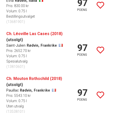
97
Etna
Rødvin,
Italia
Pris: 830.00 kr
POENG
Volum: 0.75 l
Bestillingsutvalget
(13681901)
Ch. Léoville Las Cases (2018)
(utsolgt)
97
Saint-Julien
Rødvin,
Frankrike
Pris: 2652.70 kr
POENG
Volum: 0.75 l
Spesialutvalg
(13810601)
Ch. Mouton Rothschild (2018)
(utsolgt)
97
Pauillac
Rødvin,
Frankrike
Pris: 5543.10 kr
POENG
Volum: 0.75 l
Uten utvalg
(13538101)