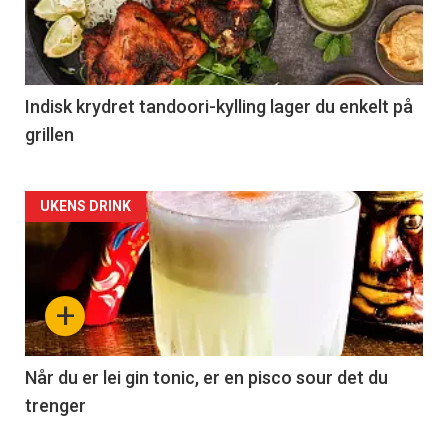
Indisk krydret tandoori-kylling lager du enkelt på
grillen
Forsiden
UKENS DRINK
akkurat
nå
+
-
2
Når du er lei gin tonic, er en pisco sour det du
trenger