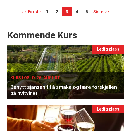
Første
1
2
3
4
5
Siste
Events
Kommende Kurs
Ledig plass
KURS I OSLO, 26. AUGUST
Benytt sjansen til å smake og lære forskjellen
på hvitviner
Ledig plass