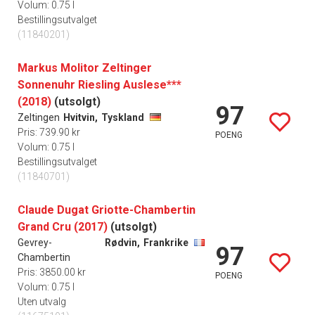
Volum: 0.75 l
Bestillingsutvalget
(11840201)
Markus Molitor Zeltinger
Sonnenuhr Riesling Auslese***
(2018)
(utsolgt)
97
Zeltingen
Hvitvin,
Tyskland
Pris: 739.90 kr
POENG
Volum: 0.75 l
Bestillingsutvalget
(11840701)
Claude Dugat Griotte-Chambertin
Grand Cru (2017)
(utsolgt)
Gevrey-
Rødvin,
Frankrike
97
Chambertin
Pris: 3850.00 kr
POENG
Volum: 0.75 l
Uten utvalg