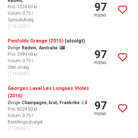
Rødvin,
97
Pris: 1534.60 kr
Volum: 0.75 l
POENG
Spesialutvalg
(11622601)
Penfolds Grange (2015)
(utsolgt)
Øvrige
Rødvin,
Australia
97
Pris: 3999.00 kr
Volum: 0.75 l
POENG
Uten utvalg
(11416201)
Georges Laval Les Longues Violes
(2016)
97
Øvrige
Champagne, brut,
Frankrike
Pris: 8224.50 kr
POENG
Volum: 0.75 l
Bestillingsutvalget
(11385901)