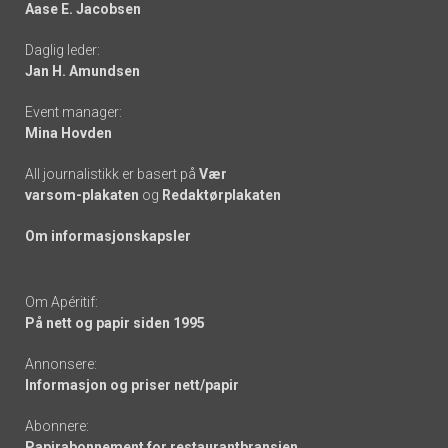
Aase E. Jacobsen
-
Daglig leder:
links
Jan H. Amundsen
Event manager:
Mina Hovden
All journalistikk er basert på
Vær
varsom-plakaten
og
Redaktørplakaten
Om informasjonskapsler
Om Apéritif:
På nett og papir siden 1995
Annonsere:
Informasjon og priser nett/papir
Abonnere:
Papirabonnement for restaurantbransjen