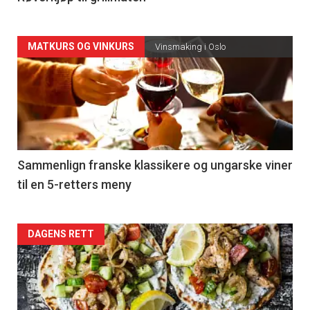
Forsiden
MATKURS OG VINKURS
Vinsmaking i Oslo
akkurat
nå
-
5
Sammenlign franske klassikere og ungarske viner
til en 5-retters meny
Forsiden
DAGENS RETT
akkurat
nå