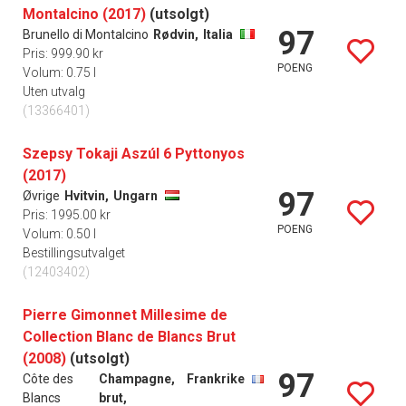
Montalcino (2017)
(utsolgt)
97
Brunello di Montalcino
Rødvin,
Italia
Pris: 999.90 kr
POENG
Volum: 0.75 l
Uten utvalg
(13366401)
Szepsy Tokaji Aszúl 6 Pyttonyos
(2017)
97
Øvrige
Hvitvin,
Ungarn
Pris: 1995.00 kr
POENG
Volum: 0.50 l
Bestillingsutvalget
(12403402)
Pierre Gimonnet Millesime de
Collection Blanc de Blancs Brut
(2008)
(utsolgt)
97
Côte des
Champagne,
Frankrike
Blancs
brut,