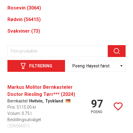
Rosevin (3064)
Rødvin (56415)
Svakviner (73)
FILTRERING
Markus Molitor Bernkasteler
Doctor Riesling Tørr*** (2024)
97
Bernkastel
Hvitvin,
Tyskland
Pris: 5115.00 kr
POENG
Volum: 0.75 l
Bestillingsutvalget
(20606601)