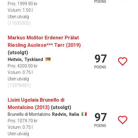
POENG
Pris: 1999.90 kr
Volum: 1.50 l
Uten utvalg
(11035305)
Markus Molitor Erdener Prälat
Riesling Auslese*** Tørr (2019)
(utsolgt)
97
Hvitvin,
Tyskland
Pris: 4200.00 kr
POENG
Volum: 0.75 l
Uten utvalg
(12978401)
Lisini Ugolaia Brunello di
Montalcino (2013)
(utsolgt)
97
Brunello di Montalcino
Rødvin,
Italia
Pris: 1079.70 kr
POENG
Volum: 0.75 l
Uten utvalg