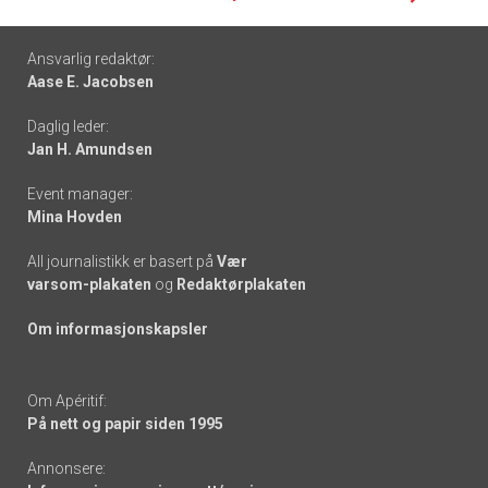
Footer
Ansvarlig redaktør:
Aase E. Jacobsen
-
Daglig leder:
links
Jan H. Amundsen
Event manager:
Mina Hovden
All journalistikk er basert på
Vær
varsom-plakaten
og
Redaktørplakaten
Om informasjonskapsler
Om Apéritif:
På nett og papir siden 1995
Annonsere: