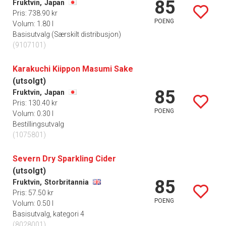
85
Fruktvin,
Japan
Pris: 738.90 kr
POENG
Volum: 1.80 l
Basisutvalg (Særskilt distribusjon)
(9107101)
Karakuchi Kiippon Masumi Sake
(utsolgt)
85
Fruktvin,
Japan
Pris: 130.40 kr
POENG
Volum: 0.30 l
Bestillingsutvalg
(1075801)
Severn Dry Sparkling Cider
(utsolgt)
85
Fruktvin,
Storbritannia
Pris: 57.50 kr
POENG
Volum: 0.50 l
Basisutvalg, kategori 4
(8028001)