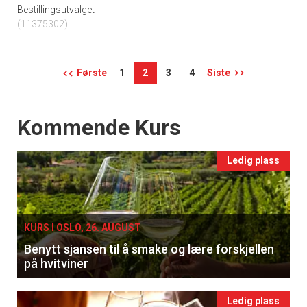
Bestillingsutvalget
(11375302)
Første
1
2
3
4
Siste
Events
Kommende Kurs
Ledig plass
KURS I OSLO, 26. AUGUST
Benytt sjansen til å smake og lære forskjellen
på hvitviner
Ledig plass