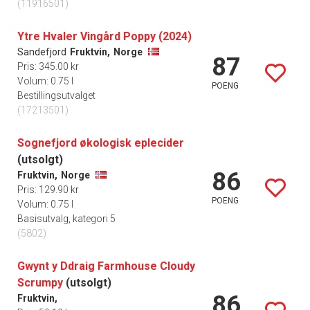
(11916501)
Ytre Hvaler Vingård Poppy (2024)
Sandefjord
Fruktvin,
Norge
87
Pris: 345.00 kr
Volum: 0.75 l
POENG
Bestillingsutvalget
(17213501)
Sognefjord økologisk eplecider
(utsolgt)
86
Fruktvin,
Norge
Pris: 129.90 kr
POENG
Volum: 0.75 l
Basisutvalg, kategori 5
(5802)
Gwynt y Ddraig Farmhouse Cloudy
Scrumpy
(utsolgt)
86
Fruktvin,