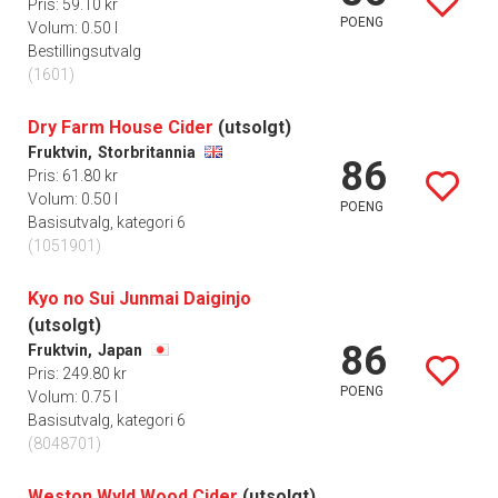
Pris: 59.10 kr
POENG
Volum: 0.50 l
Bestillingsutvalg
(1601)
Dry Farm House Cider
(utsolgt)
Fruktvin,
Storbritannia
86
Pris: 61.80 kr
Volum: 0.50 l
POENG
Basisutvalg, kategori 6
(1051901)
Kyo no Sui Junmai Daiginjo
(utsolgt)
86
Fruktvin,
Japan
Pris: 249.80 kr
POENG
Volum: 0.75 l
Basisutvalg, kategori 6
(8048701)
Weston Wyld Wood Cider
(utsolgt)