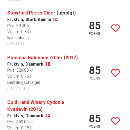
Stowford Press Cider
(utsolgt)
Fruktvin,
Storbritannia
85
Pris: 30.30 kr
Volum: 0.33 l
POENG
Basisutvalg
(793601)
Pommus Boblende Æbler (2017)
Fruktvin,
Danmark
85
Pris: 329.80 kr
Volum: 0.75 l
POENG
Bestillingsutvalget
(13221001)
Cold Hand Winery Cydonia
Kvedevin (2016)
85
Fruktvin,
Danmark
Pris: 499.00 kr
POENG
Volum: 0.38 l