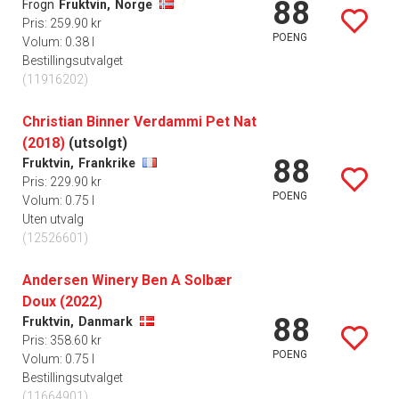
88
Frogn
Fruktvin,
Norge
Pris: 259.90 kr
POENG
Volum: 0.38 l
Bestillingsutvalget
(11916202)
Christian Binner Verdammi Pet Nat
(2018)
(utsolgt)
88
Fruktvin,
Frankrike
Pris: 229.90 kr
POENG
Volum: 0.75 l
Uten utvalg
(12526601)
Andersen Winery Ben A Solbær
Doux (2022)
88
Fruktvin,
Danmark
Pris: 358.60 kr
POENG
Volum: 0.75 l
Bestillingsutvalget
(11664901)