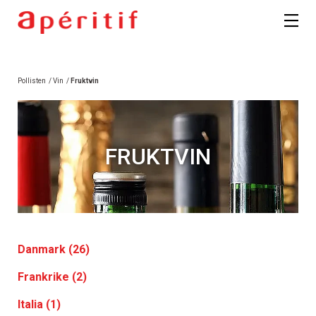
Pollisten
/
Vin
/
Fruktvin
FRUKTVIN
Danmark (26)
Frankrike (2)
Italia (1)