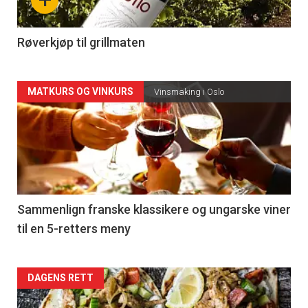
-
4
Røverkjøp til grillmaten
Forsiden
MATKURS OG VINKURS
Vinsmaking i Oslo
akkurat
nå
-
5
Sammenlign franske klassikere og ungarske viner
til en 5-retters meny
Forsiden
DAGENS RETT