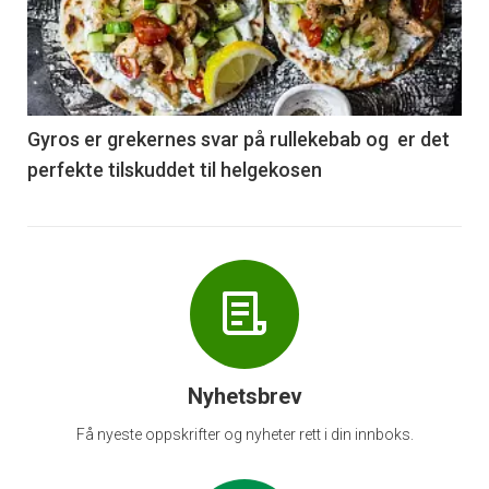
akkurat
nå
-
6
Gyros er grekernes svar på rullekebab og er det
perfekte tilskuddet til helgekosen
Nyhetsbrev
Få nyeste oppskrifter og nyheter rett i din innboks.