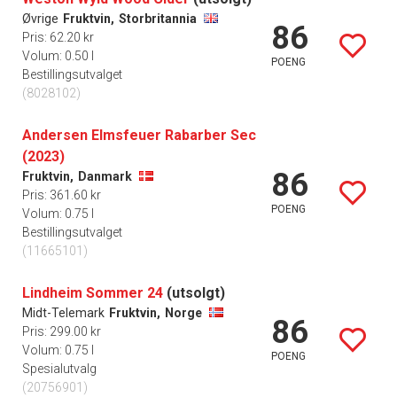
Øvrige
Fruktvin,
Storbritannia
86
Pris: 62.20 kr
Volum: 0.50 l
POENG
Bestillingsutvalget
(8028102)
Andersen Elmsfeuer Rabarber Sec
(2023)
86
Fruktvin,
Danmark
Pris: 361.60 kr
POENG
Volum: 0.75 l
Bestillingsutvalget
(11665101)
Lindheim Sommer 24
(utsolgt)
Midt-Telemark
Fruktvin,
Norge
86
Pris: 299.00 kr
Volum: 0.75 l
POENG
Spesialutvalg
(20756901)