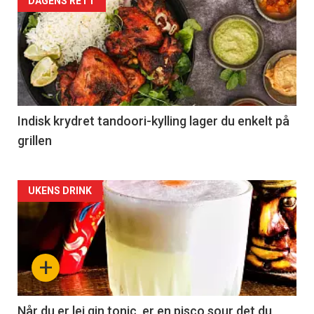
DAGENS RETT
Indisk krydret tandoori-kylling lager du enkelt på
grillen
Forsiden
UKENS DRINK
akkurat
nå
+
-
2
Når du er lei gin tonic, er en pisco sour det du