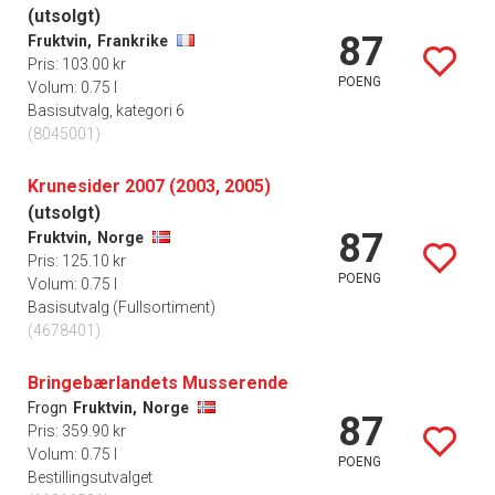
(utsolgt)
87
Fruktvin,
Frankrike
Pris: 103.00 kr
POENG
Volum: 0.75 l
Basisutvalg, kategori 6
(8045001)
Krunesider 2007 (2003, 2005)
(utsolgt)
87
Fruktvin,
Norge
Pris: 125.10 kr
POENG
Volum: 0.75 l
Basisutvalg (Fullsortiment)
(4678401)
Bringebærlandets Musserende
Frogn
Fruktvin,
Norge
87
Pris: 359.90 kr
Volum: 0.75 l
POENG
Bestillingsutvalget