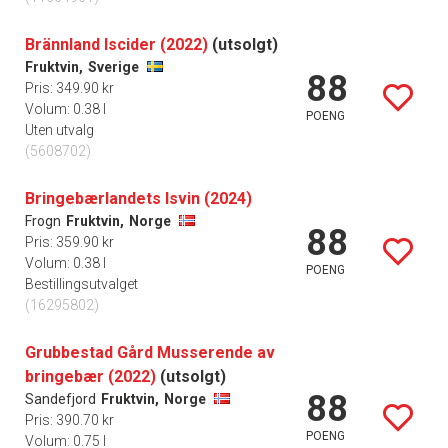
Brännland Iscider (2022)
(utsolgt)
Fruktvin,
Sverige
88
Pris: 349.90 kr
Volum: 0.38 l
POENG
Uten utvalg
(5608702)
Bringebærlandets Isvin (2024)
Frogn
Fruktvin,
Norge
88
Pris: 359.90 kr
Volum: 0.38 l
POENG
Bestillingsutvalget
(16295802)
Grubbestad Gård Musserende av
bringebær (2022)
(utsolgt)
88
Sandefjord
Fruktvin,
Norge
Pris: 390.70 kr
POENG
Volum: 0.75 l