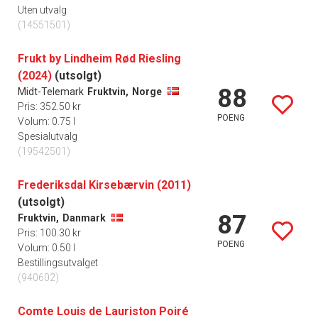
Uten utvalg
(14551501)
Frukt by Lindheim Rød Riesling
(2024)
(utsolgt)
88
Midt-Telemark
Fruktvin,
Norge
Pris: 352.50 kr
POENG
Volum: 0.75 l
Spesialutvalg
(19542501)
Frederiksdal Kirsebærvin (2011)
(utsolgt)
87
Fruktvin,
Danmark
Pris: 100.30 kr
POENG
Volum: 0.50 l
Bestillingsutvalget
(940602)
Comte Louis de Lauriston Poiré