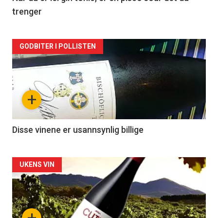
trenger
Forsiden
GODBITER I POLLISTEN
akkurat
nå
+
-
3
Disse vinene er usannsynlig billige
Forsiden
UKENS VIN
akkurat
nå
+