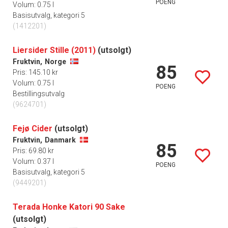
POENG
Volum: 0.75 l
Basisutvalg, kategori 5
(1412201)
Liersider Stille (2011)
(utsolgt)
Fruktvin,
Norge
85
Pris: 145.10 kr
Volum: 0.75 l
POENG
Bestillingsutvalg
(9624701)
Fejø Cider
(utsolgt)
Fruktvin,
Danmark
85
Pris: 69.80 kr
Volum: 0.37 l
POENG
Basisutvalg, kategori 5
(9449201)
Terada Honke Katori 90 Sake
(utsolgt)