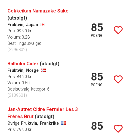
Gekkeikan Namazake Sake
(utsolgt)
85
Fruktvin,
Japan
Pris: 99.90 kr
POENG
Volum: 0.28 l
Bestillingsutvalget
(2296802)
Balholm Cider
(utsolgt)
Fruktvin,
Norge
85
Pris: 84.20 kr
Volum: 0.50 l
POENG
Basisutvalg, kategori 6
(2109601)
Jan-Autret Cidre Fermier Les 3
Frères Brut
(utsolgt)
85
Øvrige
Fruktvin,
Frankrike
Pris: 79.90 kr