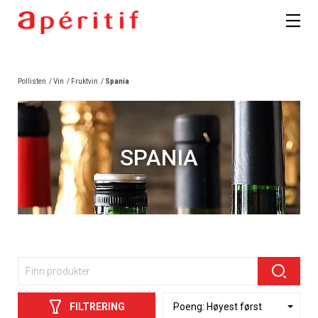
Pollisten
/
Vin
/
Fruktvin
/
Spania
SPANIA
FILTRERING