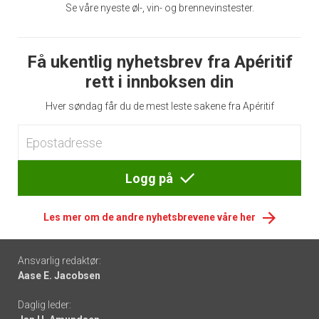
Se våre nyeste øl-, vin- og brennevinstester.
Få ukentlig nyhetsbrev fra Apéritif
rett i innboksen din
Hver søndag får du de mest leste sakene fra Apéritif
Logg på
Les mer om de andre nyhetsbrevene våre her
Footer
Ansvarlig redaktør:
Aase E. Jacobsen
-
Daglig leder:
links