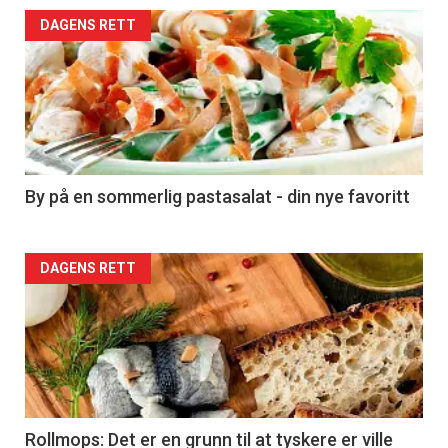
Forsiden
DAGENS RETT
akkurat
nå
-
5
By på en sommerlig pastasalat - din nye favoritt
Forsiden
DAGENS RETT
akkurat
nå
-
6
Rollmops: Det er en grunn til at tyskere er ville