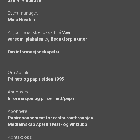
Jan H. Amundsen
Event manager:
Mina Hovden
All journalistikk er basert på
Vær
varsom-plakaten
og
Redaktørplakaten
Om informasjonskapsler
Om Apéritif:
På nett og papir siden 1995
Annonsere:
Informasjon og priser nett/papir
Abonnere:
Papirabonnement for restaurantbransjen
Medlemskap Apéritif Mat- og vinklubb
Kontakt oss: