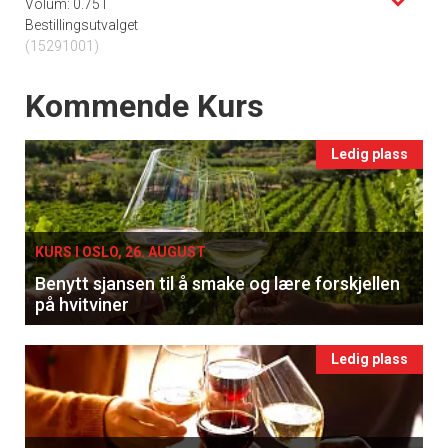
Volum: 0.75 l
Bestillingsutvalget
(15291001)
Events
Kommende Kurs
Ledig plass
KURS I OSLO, 26. AUGUST
Benytt sjansen til å smake og lære forskjellen
på hvitviner
Ledig plass