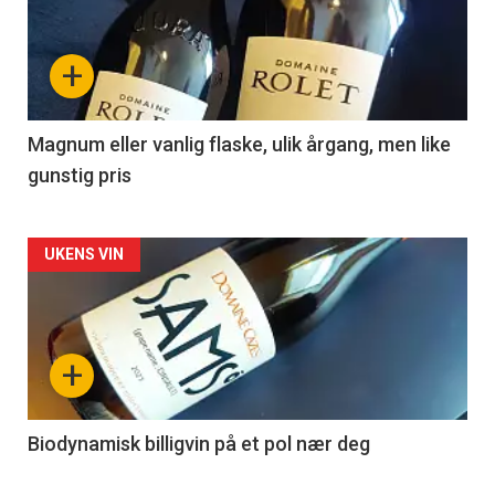
akkurat
nå
+
-
3
Magnum eller vanlig flaske, ulik årgang, men like
gunstig pris
Forsiden
UKENS VIN
akkurat
nå
+
-
4
Biodynamisk billigvin på et pol nær deg