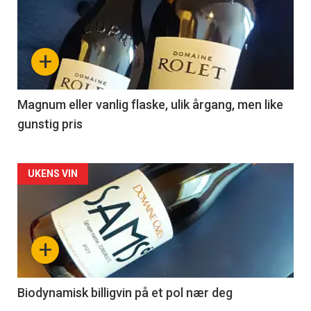
akkurat
nå
+
-
3
Magnum eller vanlig flaske, ulik årgang, men like
gunstig pris
Forsiden
UKENS VIN
akkurat
nå
+
-
4
Biodynamisk billigvin på et pol nær deg