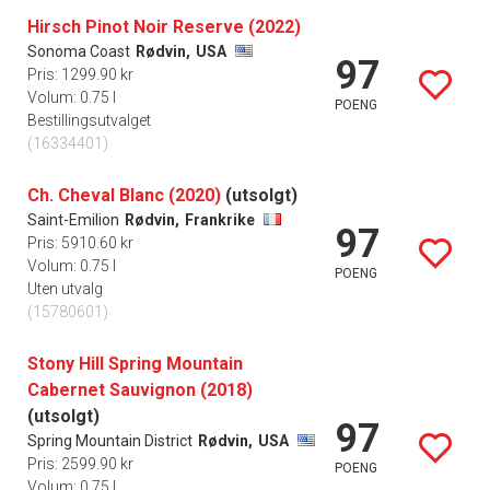
Hirsch Pinot Noir Reserve (2022)
Sonoma Coast
Rødvin,
USA
97
Pris: 1299.90 kr
Volum: 0.75 l
POENG
Bestillingsutvalget
(16334401)
Ch. Cheval Blanc (2020)
(utsolgt)
Saint-Emilion
Rødvin,
Frankrike
97
Pris: 5910.60 kr
Volum: 0.75 l
POENG
Uten utvalg
(15780601)
Stony Hill Spring Mountain
Cabernet Sauvignon (2018)
(utsolgt)
97
Spring Mountain District
Rødvin,
USA
Pris: 2599.90 kr
POENG
Volum: 0.75 l