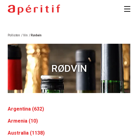
Pollisten
/
Vin
/
Rødvin
RØDVIN
Argentina (632)
Armenia (10)
Australia (1138)