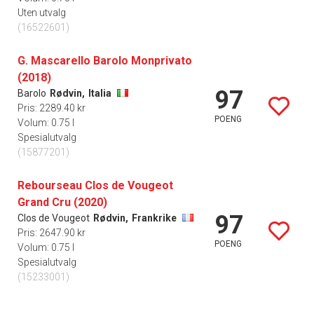
Uten utvalg
(16522601)
G. Mascarello Barolo Monprivato
(2018)
97
Barolo
Rødvin,
Italia
Pris: 2289.40 kr
POENG
Volum: 0.75 l
Spesialutvalg
(15877201)
Rebourseau Clos de Vougeot
Grand Cru (2020)
97
Clos de Vougeot
Rødvin,
Frankrike
Pris: 2647.90 kr
POENG
Volum: 0.75 l
Spesialutvalg
(15233001)