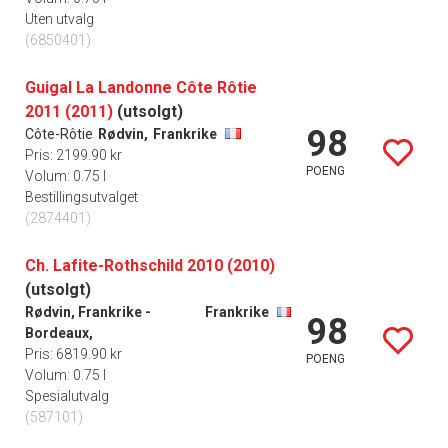
Uten utvalg
(6850401)
Guigal La Landonne Côte Rôtie
2011 (2011)
(utsolgt)
98
Côte-Rôtie
Rødvin,
Frankrike
Pris: 2199.90 kr
POENG
Volum: 0.75 l
Bestillingsutvalget
(2874401)
Ch. Lafite-Rothschild 2010 (2010)
(utsolgt)
Rødvin, Frankrike -
Frankrike
98
Bordeaux,
Pris: 6819.90 kr
POENG
Volum: 0.75 l
Spesialutvalg
(587101)