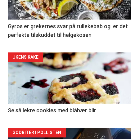
Gyros er grekernes svar på rullekebab og er det
perfekte tilskuddet til helgekosen
Forsiden
UKENS KAKE
akkurat
nå
-
2
Se så lekre cookies med blåbær blir
Forsiden
GODBITER I POLLISTEN