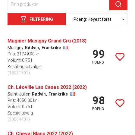
FILTRERING
Mugnier Musigny Grand Cru (2018)
Musigny
Rødvin,
Frankrike
99
Pris: 21749.90 kr
Volum: 0.75 l
POENG
Bestillingsutvalget
(18971701)
Ch. Léoville Las Cases 2022 (2022)
Saint-Julien
Rødvin,
Frankrike
98
Pris: 4050.80 kr
Volum: 0.75 l
POENG
Spesialutvalg
(20064401)
Ch. Cheval Blanc 2022 (2022)