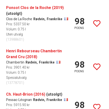
Ponsot Clos de la Roche (2019)
(utsolgt)
98
Clos de La Roche
Rødvin,
Frankrike
Pris: 5337.50 kr
POENG
Volum: 0.75 l
Uten utvalg
(13988601)
Henri Rebourseau Chambertin
Grand Cru (2018)
98
Chambertin
Rødvin,
Frankrike
Pris: 3901.40 kr
POENG
Volum: 0.75 l
Spesialutvalg
(13778701)
Ch. Haut-Brion (2016)
(utsolgt)
Pessac-Léognan
Rødvin,
Frankrike
98
Pris: 5915.90 kr