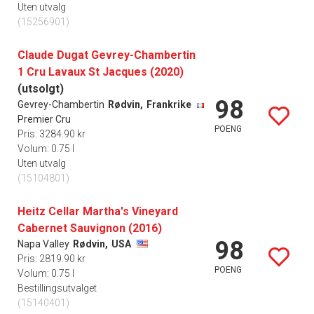
Uten utvalg
(15256901)
Claude Dugat Gevrey-Chambertin
1 Cru Lavaux St Jacques (2020)
(utsolgt)
98
Gevrey-Chambertin
Rødvin,
Frankrike
Premier Cru
POENG
Pris: 3284.90 kr
Volum: 0.75 l
Uten utvalg
(15104801)
Heitz Cellar Martha's Vineyard
Cabernet Sauvignon (2016)
98
Napa Valley
Rødvin,
USA
Pris: 2819.90 kr
POENG
Volum: 0.75 l
Bestillingsutvalget
(15140401)