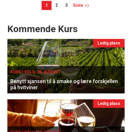
1
2
3
Siste
Events
Kommende Kurs
Ledig plass
KURS I OSLO, 26. AUGUST
Benytt sjansen til å smake og lære forskjellen
på hvitviner
Ledig plass