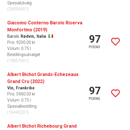
Spesialutvalg
(20050401)
Giacomo Conterno Barolo Riserva
Monfortino (2019)
97
Barolo
Rødvin,
Italia
Pris: 9200.00 kr
POENG
Volum: 0.75 l
Bestillingsutvalget
(19957001)
Albert Bichot Grands-Echezeaux
Grand Cru (2022)
97
Vin,
Frankrike
Pris: 5900.00 kr
POENG
Volum: 0.75 l
Spesialbestilling
(16942201)
Albert Bichot Richebourg Grand