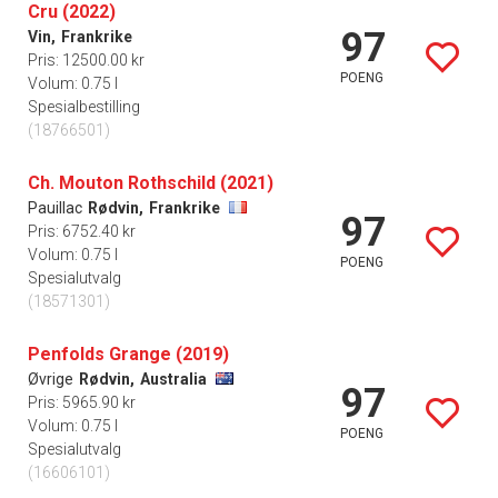
Cru (2022)
97
Vin,
Frankrike
Pris: 12500.00 kr
POENG
Volum: 0.75 l
Spesialbestilling
(18766501)
Ch. Mouton Rothschild (2021)
Pauillac
Rødvin,
Frankrike
97
Pris: 6752.40 kr
Volum: 0.75 l
POENG
Spesialutvalg
(18571301)
Penfolds Grange (2019)
Øvrige
Rødvin,
Australia
97
Pris: 5965.90 kr
Volum: 0.75 l
POENG
Spesialutvalg
(16606101)