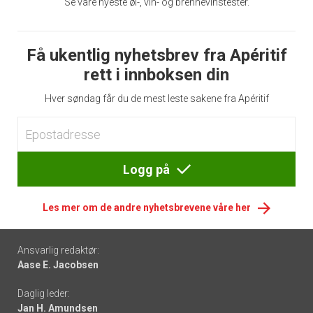
Se våre nyeste øl-, vin- og brennevinstester.
Få ukentlig nyhetsbrev fra Apéritif
rett i innboksen din
Hver søndag får du de mest leste sakene fra Apéritif
Logg på
Les mer om de andre nyhetsbrevene våre her
Footer
Ansvarlig redaktør:
Aase E. Jacobsen
-
Daglig leder:
links
Jan H. Amundsen