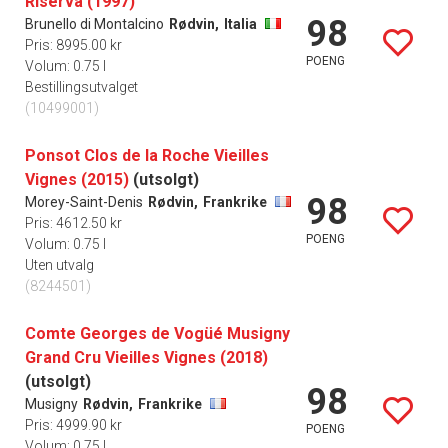
Riserva (1997)
98
Brunello di Montalcino
Rødvin,
Italia
Pris: 8995.00 kr
POENG
Volum: 0.75 l
Bestillingsutvalget
(10499001)
Ponsot Clos de la Roche Vieilles
Vignes (2015)
(utsolgt)
98
Morey-Saint-Denis
Rødvin,
Frankrike
Pris: 4612.50 kr
POENG
Volum: 0.75 l
Uten utvalg
(8244501)
Comte Georges de Vogüé Musigny
Grand Cru Vieilles Vignes (2018)
(utsolgt)
98
Musigny
Rødvin,
Frankrike
Pris: 4999.90 kr
POENG
Volum: 0.75 l