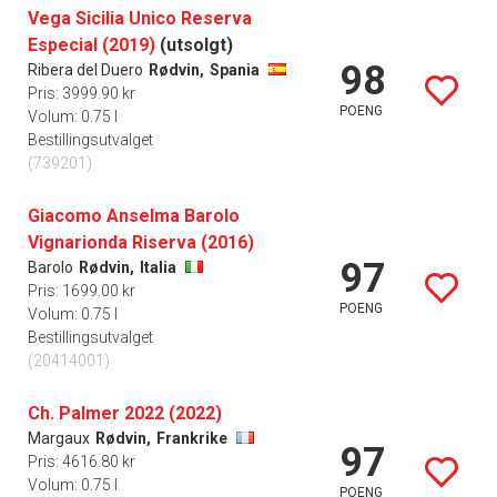
Vega Sicilia Unico Reserva
Especial (2019)
(utsolgt)
98
Ribera del Duero
Rødvin,
Spania
Pris: 3999.90 kr
POENG
Volum: 0.75 l
Bestillingsutvalget
(739201)
Giacomo Anselma Barolo
Vignarionda Riserva (2016)
97
Barolo
Rødvin,
Italia
Pris: 1699.00 kr
POENG
Volum: 0.75 l
Bestillingsutvalget
(20414001)
Ch. Palmer 2022 (2022)
Margaux
Rødvin,
Frankrike
97
Pris: 4616.80 kr
Volum: 0.75 l
POENG