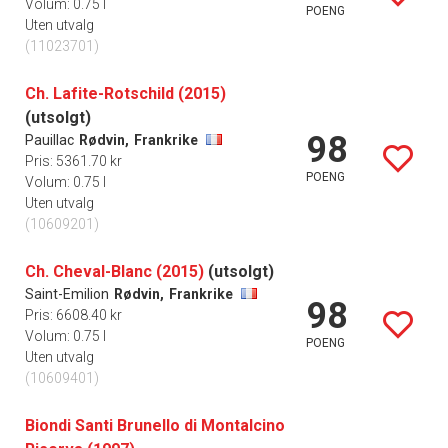
Volum: 0.75 l
POENG
Uten utvalg
(11023701)
Ch. Lafite-Rotschild (2015)
(utsolgt)
98
Pauillac
Rødvin,
Frankrike
Pris: 5361.70 kr
POENG
Volum: 0.75 l
Uten utvalg
(10609201)
Ch. Cheval-Blanc (2015)
(utsolgt)
Saint-Emilion
Rødvin,
Frankrike
98
Pris: 6608.40 kr
Volum: 0.75 l
POENG
Uten utvalg
(10609401)
Biondi Santi Brunello di Montalcino