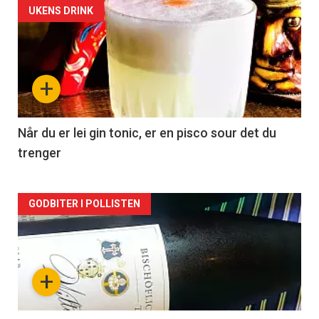
Forsiden
UKENS DRINK
akkurat
nå
+
-
2
Når du er lei gin tonic, er en pisco sour det du
trenger
Forsiden
GODBITER I POLLISTEN
akkurat
nå
+
-