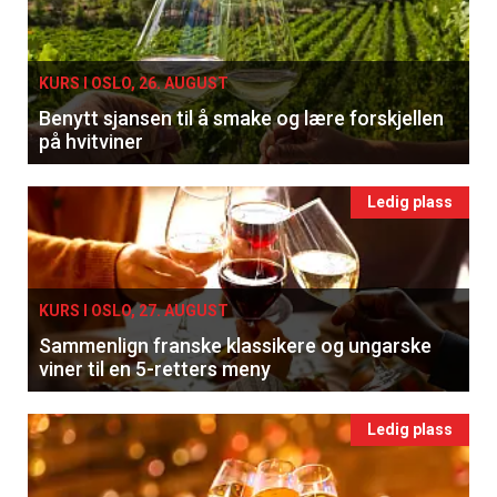
KURS I OSLO, 26. AUGUST
Benytt sjansen til å smake og lære forskjellen
på hvitviner
Ledig plass
KURS I OSLO, 27. AUGUST
Sammenlign franske klassikere og ungarske
viner til en 5-retters meny
Ledig plass