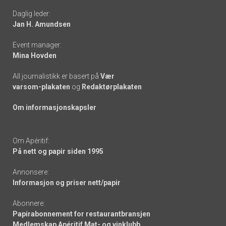
Daglig leder:
links
Jan H. Amundsen
Event manager:
Mina Hovden
All journalistikk er basert på
Vær
varsom-plakaten
og
Redaktørplakaten
Om informasjonskapsler
Om Apéritif:
På nett og papir siden 1995
Annonsere:
Informasjon og priser nett/papir
Abonnere:
Papirabonnement for restaurantbransjen
Medlemskap Apéritif Mat- og vinklubb