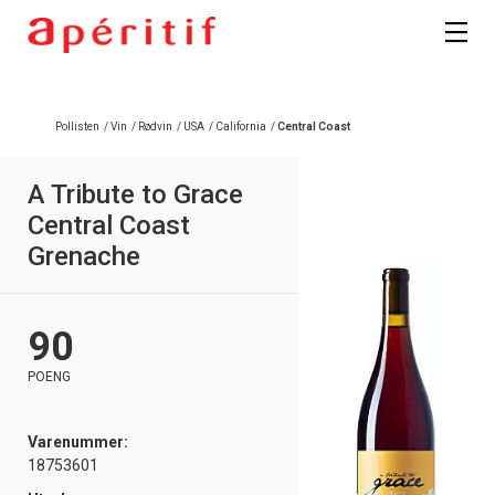
Registrer deg
Pollisten
/
Vin
/
Rødvin
/
USA
/
California
/
Central Coast
A Tribute to Grace
Central Coast
Grenache
90
POENG
Varenummer:
18753601