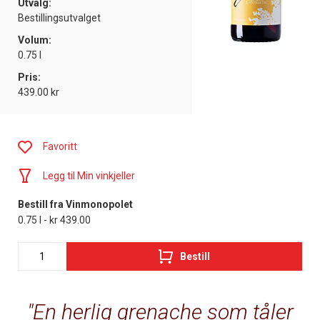
Utvalg:
Bestillingsutvalget
Volum:
0.75 l
Pris:
439.00 kr
Favoritt
Legg til Min vinkjeller
Bestill fra Vinmonopolet
0.75 l - kr 439.00
Bestill
En herlig grenache som tåler