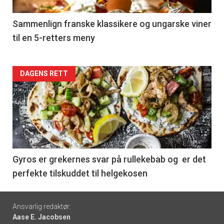
-
5
Sammenlign franske klassikere og ungarske viner
til en 5-retters meny
Forsiden
DAGENS RETT
akkurat
nå
-
6
Gyros er grekernes svar på rullekebab og er det
perfekte tilskuddet til helgekosen
Footer
Ansvarlig redaktør:
Aase E. Jacobsen
-