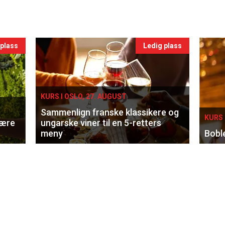
 plass
Ledig plass
KURS I OSLO, 27. AUGUST
Sammenlign franske klassikere og
KURS 
lære
ungarske viner til en 5-retters
meny
Bobl