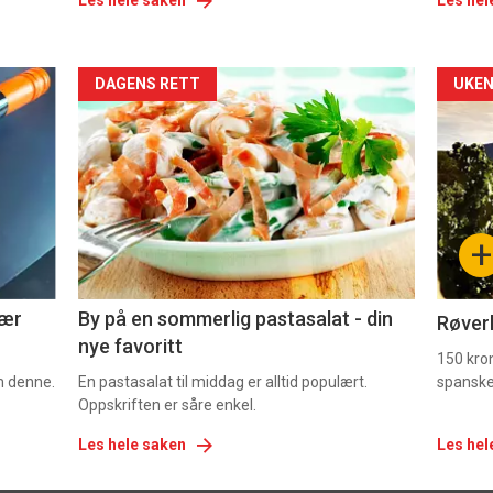
Les hele saken
Les hel
Forsiden
For
DAGENS RETT
UKEN
akkurat
akk
nå
nå
-
-
+
5
6
nær
By på en sommerlig pastasalat - din
Røverk
nye favoritt
150 kron
om denne.
En pastasalat til middag er alltid populært.
spanske
Oppskriften er såre enkel.
Les hele saken
Les hel