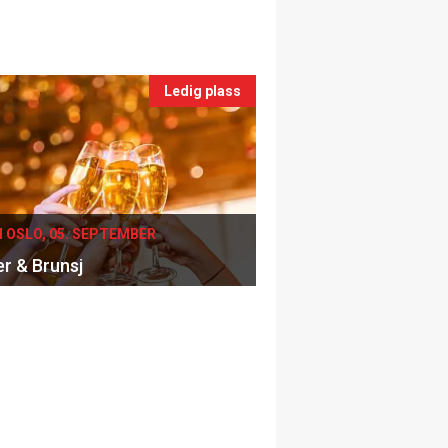
Ledig plass
I OSLO, 05. SEPTEMBER
er & Brunsj