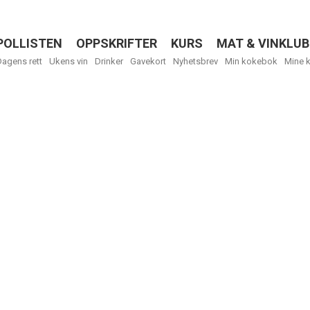
POLLISTEN
OPPSKRIFTER
KURS
MAT & VINKLUB
Menu
Dagens rett
Ukens vin
Drinker
Gavekort
Nyhetsbrev
Min kokebok
Mine 
R