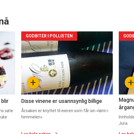
nå
Forsiden
For
GODBITER I POLLISTEN
GODB
akkurat
akk
nå
nå
-
-
+
+
2
3
Magnum
blir
Disse vinene er usannsynlig billige
årgang
ns søte
Årsaken er knyttet til eieren som får sin «lønn i
ruke
himmelen».
Innhold
Jura.