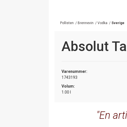
Pollisten
/
Brennevin
/
Vodka
/
Sverige
Absolut T
Varenummer:
1743193
Volum:
1.00 l
En art