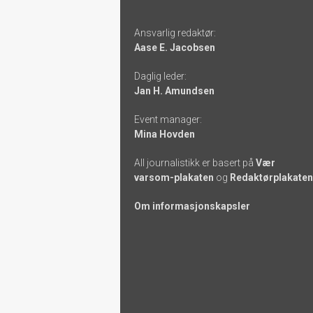
Footer
Ansvarlig redaktør:
-
Aase E. Jacobsen
links
Daglig leder:
Jan H. Amundsen
Event manager:
Mina Hovden
All journalistikk er basert på
Vær
varsom-plakaten
og
Redaktørplakaten
Om informasjonskapsler