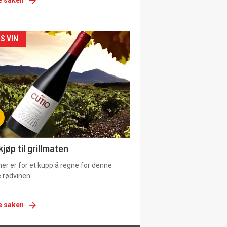
e saken
siden
S VIN
urat
jøp til grillmaten
er er for et kupp å regne for denne
 rødvinen.
e saken