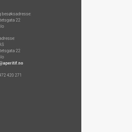
g besøksadresse:
tetsgata 22
lo
adresse:
 AS
tetsgata 22
lo
@aperitif.no
 972 420 271