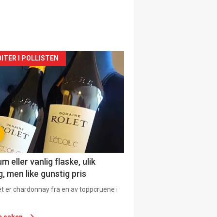
siden
ITER I POLLISTEN
urat
 eller vanlig flaske, ulik
, men like gunstig pris
et er chardonnay fra en av toppcruene i