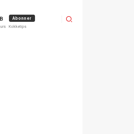
Menu
B
Abonner
kurs
Kokketips
profile
egistrer deg