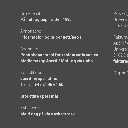
Om Apéritif:
Post- o
På nett og papir siden 1995
Universi
0162 Os
Annonsere:
Informasjon og priser nett/papir
Faktura
Apéritif
Abonnere:
Universi
Papirabonnement for restaurantbransjen
0162 Os
Medlemskap Apéritif Mat- og vinklubb
faktura
Kontakt oss:
Org. nr.
aperitif@aperitif.no
Telefon
+47 21 45 61 60
Ofte stilte spørsmål
Nyhetsbrev:
Meld deg på våre nyhetsbrev