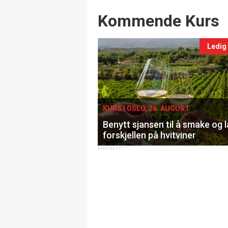
Events
Kommende Kurs
Ledig
KURS I OSLO, 26. AUGUST
Benytt sjansen til å smake og 
forskjellen på hvitviner