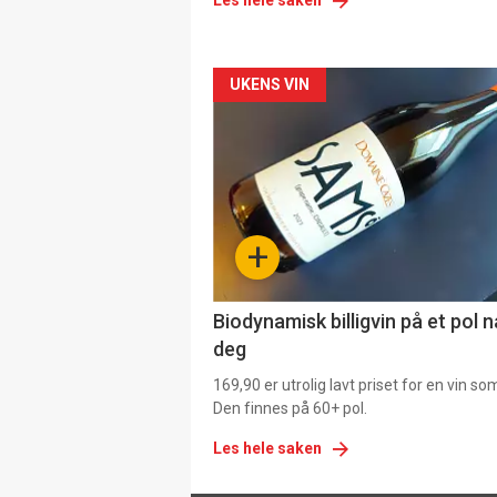
Les hele saken
Forsiden
UKENS VIN
akkurat
nå
-
+
4
Biodynamisk billigvin på et pol 
deg
169,90 er utrolig lavt priset for en vin s
Den finnes på 60+ pol.
Les hele saken