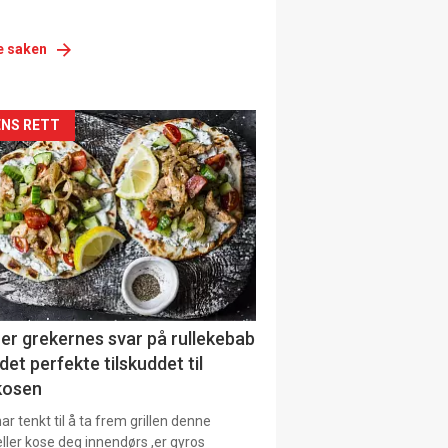
e saken
siden
NS RETT
urat
er grekernes svar på rullekebab
det perfekte tilskuddet til
kosen
r tenkt til å ta frem grillen denne
ller kose deg innendørs ,er gyros