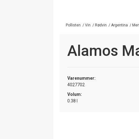
Pollisten
/
Vin
/
Rødvin
/
Argentina
/
Me
Alamos M
Varenummer:
4027702
Volum:
0.38 l