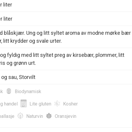
 liter
 liter
 blåskjær. Ung og litt syltet aroma av modne mørke bær
litt krydder og svale urter.
g fyldig med litt syltet preg av kirsebær, plommer, litt
kris og grønn urt.
og sau, Storvilt
sk
Biodynamisk
ig handel
Lite gluten
Kosher
allasje
Naturvin
Oransjevin