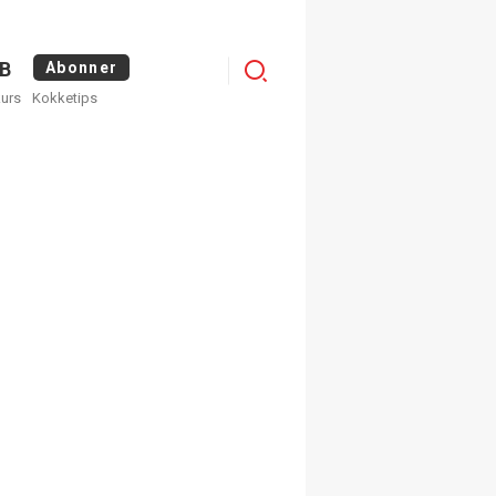
Menu
B
Abonner
kurs
Kokketips
profile
egistrer deg