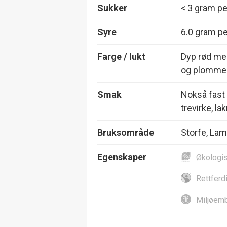
Sukker
< 3 gram per
Syre
6.0 gram per
Farge / lukt
Dyp rød med
og plommer, 
Smak
Nokså fast o
trevirke, la
Bruksområde
Storfe, Lam 
Egenskaper
Økologi
Rettferd
Miljøemb