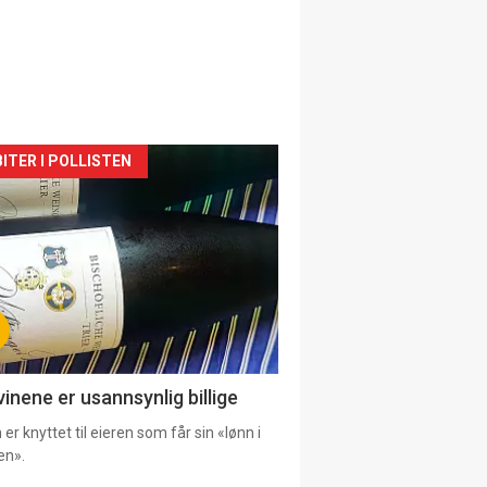
siden
ITER I POLLISTEN
urat
vinene er usannsynlig billige
er knyttet til eieren som får sin «lønn i
en».