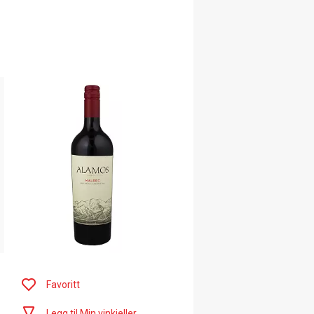
Favoritt
Legg til Min vinkjeller