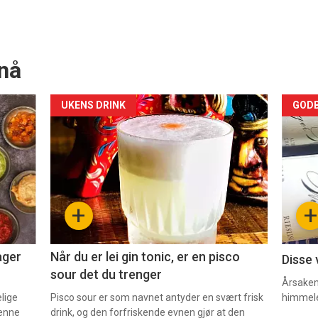
nå
Forsiden
For
UKENS DRINK
GODB
akkurat
akk
nå
nå
-
-
+
+
2
3
ager
Når du er lei gin tonic, er en pisco
Disse 
sour det du trenger
Årsaken 
elige
Pisco sour er som navnet antyder en svært frisk
himmel
denne
drink, og den forfriskende evnen gjør at den