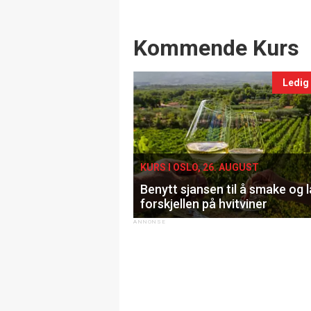
Events
Kommende Kurs
Ledig
KURS I OSLO, 26. AUGUST
Benytt sjansen til å smake og 
forskjellen på hvitviner