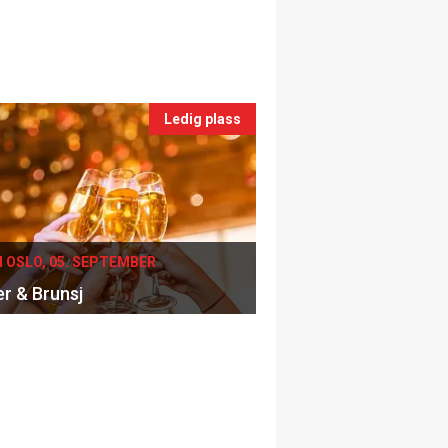
Ledig plass
I OSLO, 05. SEPTEMBER
er & Brunsj