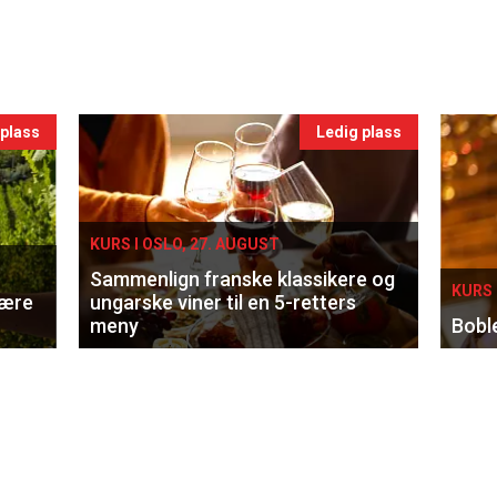
 plass
Ledig plass
KURS I OSLO, 27. AUGUST
Sammenlign franske klassikere og
KURS 
lære
ungarske viner til en 5-retters
meny
Bobl