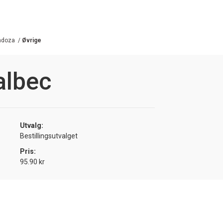
ndoza
/
Øvrige
albec
Utvalg:
Bestillingsutvalget
Pris:
95.90 kr