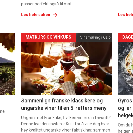
passer perfekt også til mat.
Les hele saken
Les hel
Forsiden
For
MATKURS OG VINKURS
DAGE
Vinsmaking i Oslo
akkurat
akk
nå
nå
-
-
5
6
Sammenlign franske klassikere og
Gyros 
ungarske viner til en 5-retters meny
og er 
nne
helge
Ungarn mot Frankrike, hvilken vin er din favoritt?
Denne kvelden inviterer Kullt for å vise deg hvor
Om du ha
høy kvalitet ungarske viner faktisk har, sammen
helgen e