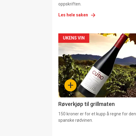
oppskriften.
Les hele saken
Forsiden
UKENS VIN
akkurat
nå
-
+
4
Røverkjøp til grillmaten
150 kroner er for et kupp å regne for de
spanske rødvinen.