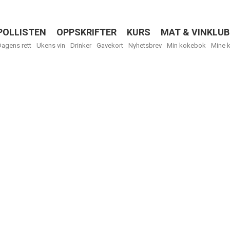
POLLISTEN
OPPSKRIFTER
KURS
MAT & VINKLUB
Menu
Dagens rett
Ukens vin
Drinker
Gavekort
Nyhetsbrev
Min kokebok
Mine 
R