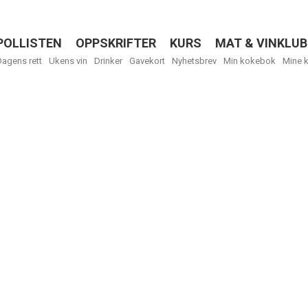
POLLISTEN
OPPSKRIFTER
KURS
MAT & VINKLUB
Menu
Dagens rett
Ukens vin
Drinker
Gavekort
Nyhetsbrev
Min kokebok
Mine 