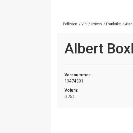
Pollisten
/
Vin
/
Hvitvin
/
Frankrike
/
Alsa
Albert Boxl
Varenummer:
19474301
Volum:
0.75 l