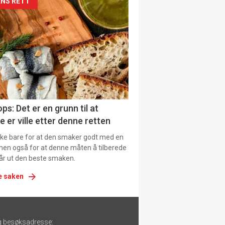
siden
NS RETT
urat
ps: Det er en grunn til at
e er ville etter denne retten
ikke bare for at den smaker godt med en
men også for at denne måten å tilberede
får ut den beste smaken.
e saken
g besøksadresse: