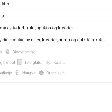
 liter
iter
oma av tørket frukt, aprikos og krydder.
yldig, innslag av urter, krydder, sitrus og gul steinfrukt.
sk
Biodynamisk
ig handel
Lite gluten
Kosher
allasje
Naturvin
Oransjevin