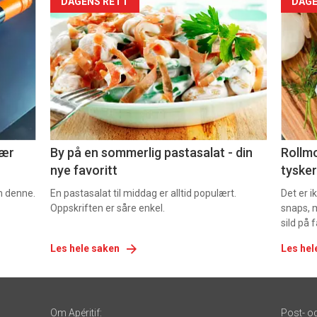
Forsiden
For
DAGENS RETT
DAGE
akkurat
akk
nå
nå
-
-
5
6
nær
By på en sommerlig pastasalat - din
Rollmo
nye favoritt
tysker
om denne.
En pastasalat til middag er alltid populært.
Det er 
Oppskriften er såre enkel.
snaps, 
sild på 
Les hele saken
Les hel
Om Apéritif:
Post- o