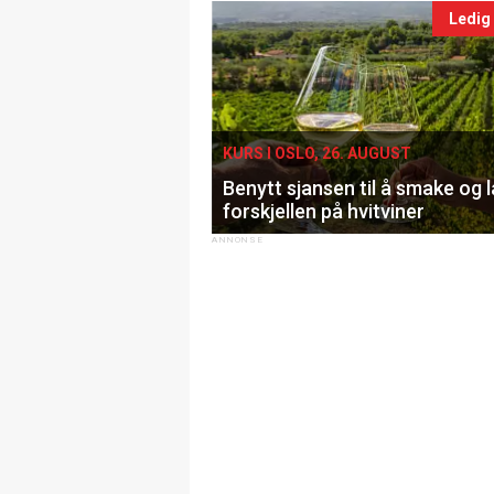
Ledig
KURS I OSLO, 26. AUGUST
Benytt sjansen til å smake og 
forskjellen på hvitviner