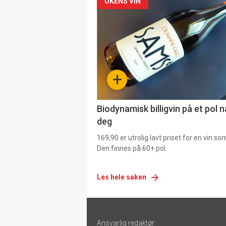
Forsiden
UKENS VIN
akkurat
nå
-
+
4
Biodynamisk billigvin på et pol 
deg
169,90 er utrolig lavt priset for en vin s
Den finnes på 60+ pol.
Les hele saken
Footer
Ansvarlig redaktør: