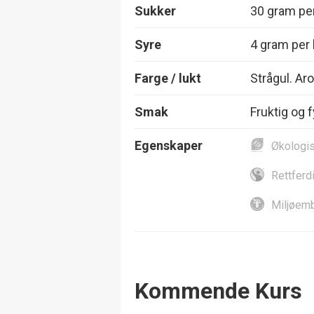
Sukker
30 gram per
Syre
4 gram per l
Farge / lukt
Strågul. Ar
Smak
Fruktig og f
Egenskaper
Økologi
Rettferd
Miljøemb
Events
Kommende Kurs