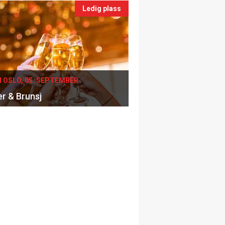
Ledig plass
I OSLO, 05. SEPTEMBER
er & Brunsj