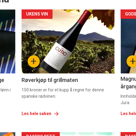
Forsiden
For
UKENS VIN
GODB
akkurat
akk
nå
nå
-
-
+
+
2
3
Magnum
ge
Røverkjøp til grillmaten
årgang
lønn i
150 kroner er for et kupp å regne for denne
spanske rødvinen.
Innhold
Jura.
Les hele saken
Les hel