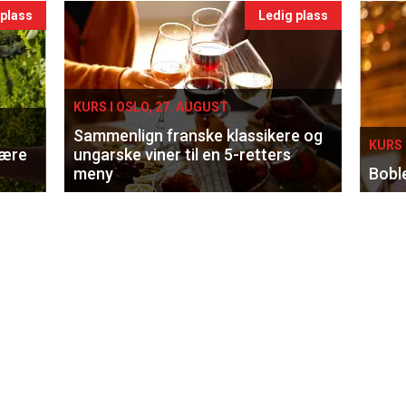
 plass
Ledig plass
KURS I OSLO, 27. AUGUST
Sammenlign franske klassikere og
KURS 
lære
ungarske viner til en 5-retters
meny
Bobl