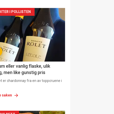
siden
ITER I POLLISTEN
urat
 eller vanlig flaske, ulik
, men like gunstig pris
et er chardonnay fra en av toppcruene i
e saken