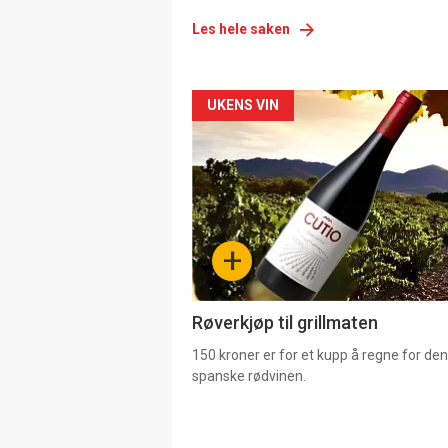
Les hele saken
Forsiden
UKENS VIN
akkurat
nå
-
+
4
Røverkjøp til grillmaten
150 kroner er for et kupp å regne for de
spanske rødvinen.