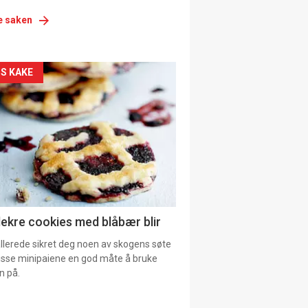
e saken
siden
S KAKE
urat
lekre cookies med blåbær blir
allerede sikret deg noen av skogens søte
 disse minipaiene en god måte å bruke
n på.