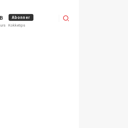
Menu
B
Abonner
kurs
Kokketips
profile
egistrer deg