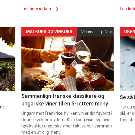
Les hele saken
Les hel
Forsiden
For
MATKURS OG VINKURS
UKEN
Vinsmaking i Oslo
akkurat
akk
nå
nå
-
-
5
6
Sammenlign franske klassikere og
Se så 
ungarske viner til en 5-retters meny
nne
Har du 
Ungarn mot Frankrike, hvilken vin er din favoritt?
blå, er
Denne kvelden inviterer Kullt for å vise deg hvor
fangste
høy kvalitet ungarske viner faktisk har, sammen
med en utrolig meny.