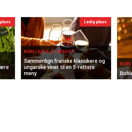
 plass
Ledig plass
KURS I OSLO, 27. AUGUST
Sammenlign franske klassikere og
KURS 
lære
ungarske viner til en 5-retters
meny
Bobl