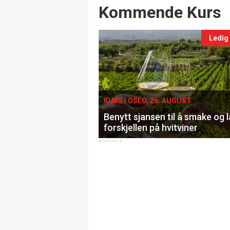
Events
Kommende Kurs
Ledig
KURS I OSLO, 26. AUGUST
Benytt sjansen til å smake og 
forskjellen på hvitviner