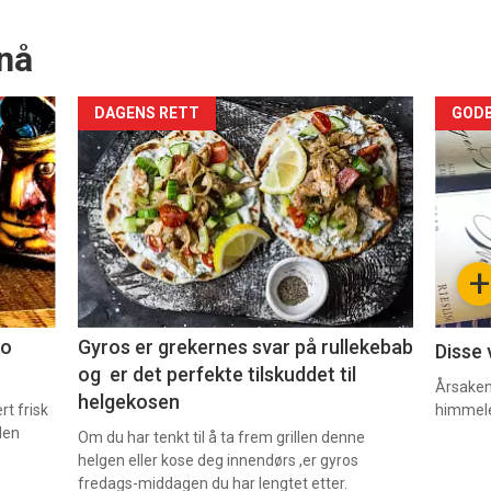
nå
Forsiden
For
DAGENS RETT
GODB
akkurat
akk
nå
nå
-
-
+
2
3
co
Gyros er grekernes svar på rullekebab
Disse 
og er det perfekte tilskuddet til
Årsaken 
helgekosen
t frisk
himmel
den
Om du har tenkt til å ta frem grillen denne
helgen eller kose deg innendørs ,er gyros
fredags-middagen du har lengtet etter.