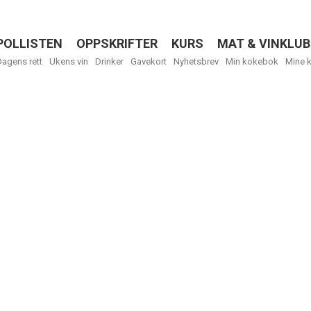
POLLISTEN
OPPSKRIFTER
KURS
MAT & VINKLUB
Menu
Dagens rett
Ukens vin
Drinker
Gavekort
Nyhetsbrev
Min kokebok
Mine 
R