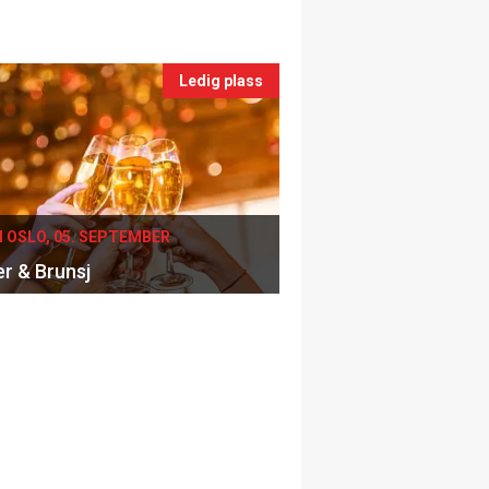
Ledig plass
I OSLO, 05. SEPTEMBER
er & Brunsj