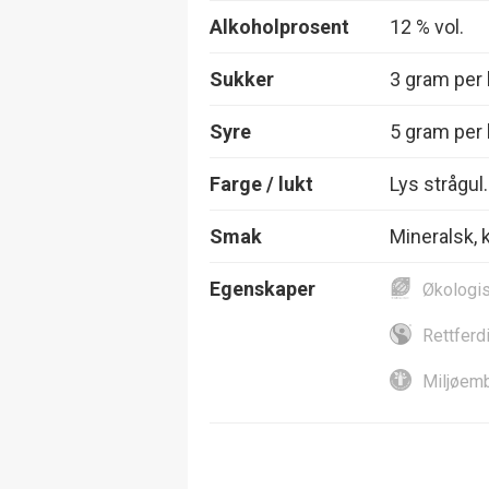
Alkoholprosent
12 % vol.
Sukker
3 gram per l
Syre
5 gram per l
Farge / lukt
Lys strågul.
Smak
Mineralsk, k
Egenskaper
Økologi
Rettferd
Miljøemb