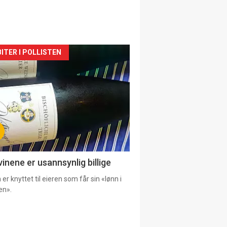
siden
ITER I POLLISTEN
urat
vinene er usannsynlig billige
er knyttet til eieren som får sin «lønn i
en».