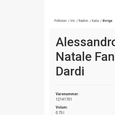
Pollisten
/
Vin
/
Rødvin
/
Italia
/
Øvrige
Alessandro
Natale Fan
Dardi
Varenummer:
12141701
Volum:
0.75 l