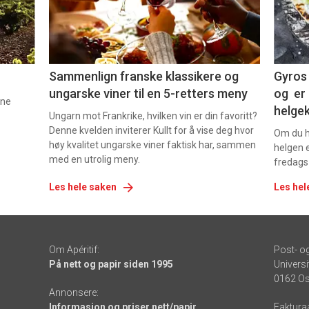
-
-
5
6
Sammenlign franske klassikere og
Gyros 
ungarske viner til en 5-retters meny
og er 
nne
helge
Ungarn mot Frankrike, hvilken vin er din favoritt?
Denne kvelden inviterer Kullt for å vise deg hvor
Om du ha
høy kvalitet ungarske viner faktisk har, sammen
helgen e
med en utrolig meny.
fredags
Les hele saken
Les hel
Om Apéritif:
Post- o
På nett og papir siden 1995
Universi
0162 Os
Annonsere:
Informasjon og priser nett/papir
Faktura