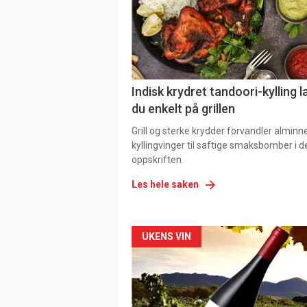
Indisk krydret tandoori-kylling l
du enkelt på grillen
Grill og sterke krydder forvandler alminn
kyllingvinger til saftige smaksbomber i 
oppskriften.
Les hele saken
Forsiden
UKENS VIN
akkurat
nå