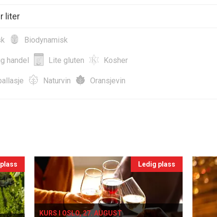
 liter
sk
Biodynamisk
ig handel
Lite gluten
Kosher
allasje
Naturvin
Oransjevin
 plass
Ledig plass
KURS I OSLO, 27. AUGUST