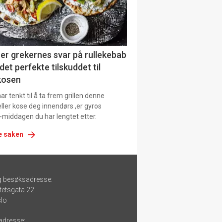
er grekernes svar på rullekebab
det perfekte tilskuddet til
kosen
r tenkt til å ta frem grillen denne
ller kose deg innendørs ,er gyros
-middagen du har lengtet etter.
e saken
g besøksadresse:
tetsgata 22
lo
adresse: