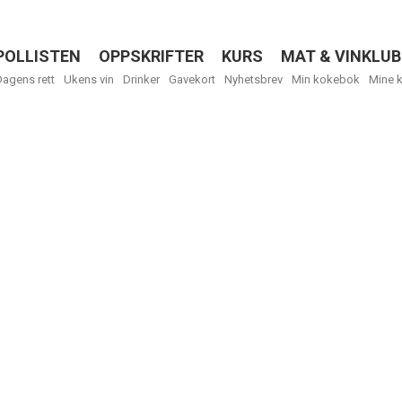
POLLISTEN
OPPSKRIFTER
KURS
MAT & VINKLUB
Menu
Dagens rett
Ukens vin
Drinker
Gavekort
Nyhetsbrev
Min kokebok
Mine 
Få ukentli
Vi tilbyr flere
kan fritt velge
tilsendt.
R