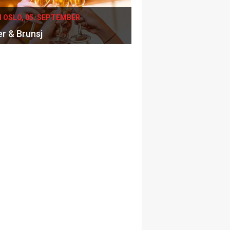
I OSLO, 05. SEPTEMBER
er & Brunsj