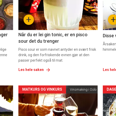
nå
nå
-
-
+
+
2
3
ager
Når du er lei gin tonic, er en pisco
Disse 
sour det du trenger
Årsaken 
elige
Pisco sour er som navnet antyder en svært frisk
himmel
denne
drink, og den forfriskende evnen gjør at den
passer perfekt også til mat.
Les hele saken
Les hel
Forsiden
For
MATKURS OG VINKURS
DAGE
Vinsmaking i Oslo
akkurat
akk
nå
nå