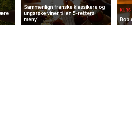
Sammenlign franske klassikere og
KURS 
lære
ungarske viner til en 5-retters
meny
Bobl