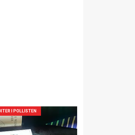
siden
ITER I POLLISTEN
urat