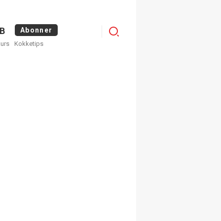
Menu
B
Abonner
kurs
Kokketips
profile
×
ge nyhetsbrev fra
Apéritif
 ukentlige nyhetsbrev. Du
 hvilke du ønsker å få
egistrer deg