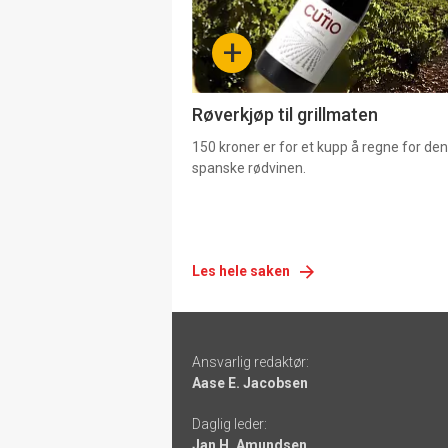
-
+
4
Røverkjøp til grillmaten
150 kroner er for et kupp å regne for de
spanske rødvinen.
Les hele saken
Footer
Ansvarlig redaktør:
-
Aase E. Jacobsen
links
Daglig leder:
Jan H. Amundsen