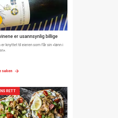
vinene er usannsynlig billige
er knyttet til eieren som får sin «lønn i
en».
e saken
siden
NS RETT
urat