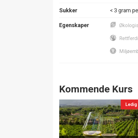
Sukker
< 3 gram per
Egenskaper
Økologi
Rettferd
Miljøemb
Events
Kommende Kurs
Ledig