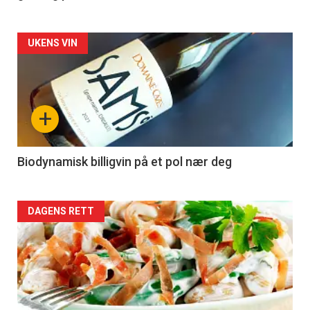
Forsiden
UKENS VIN
akkurat
nå
+
-
4
Biodynamisk billigvin på et pol nær deg
Forsiden
DAGENS RETT
akkurat
nå
-