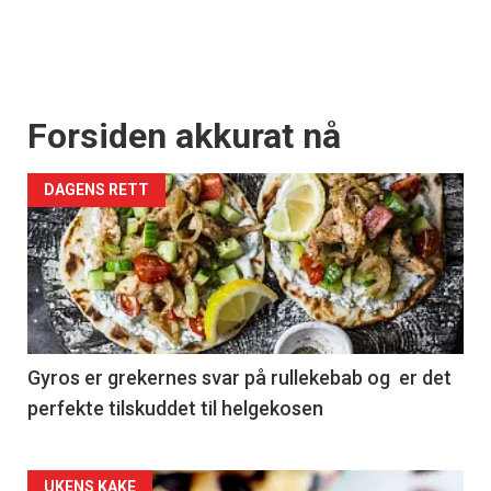
Få ukentlige nyhetsbrev fra
Apéritif
Vi tilbyr flere ukentlige nyhetsbrev. Du
kan fritt velge hvilke du ønsker å få
Forsiden akkurat nå
tilsendt.
DAGENS RETT
Registrer deg
Gyros er grekernes svar på rullekebab og er det
perfekte tilskuddet til helgekosen
UKENS KAKE