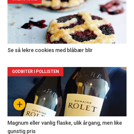
Forsiden
akkurat
nå
-
2
Se så lekre cookies med blåbær blir
Forsiden
GODBITER I POLLISTEN
akkurat
nå
+
-
3
Magnum eller vanlig flaske, ulik årgang, men like
gunstig pris