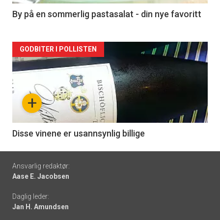
5
By på en sommerlig pastasalat - din nye favoritt
Forsiden
GODBITER I POLLISTEN
akkurat
nå
+
-
6
Disse vinene er usannsynlig billige
Footer
Ansvarlig redaktør:
Aase E. Jacobsen
-
Daglig leder:
links
Jan H. Amundsen