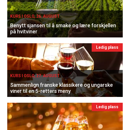
KURS I OSLO, 26. AUGUST
Benytt sjansen til å smake og lære forskjellen
på hvitviner
Ledig plass
KURS I OSLO, 27. AUGUST
Sammenlign franske klassikere og ungarske
viner til en 5-retters meny
Ledig plass