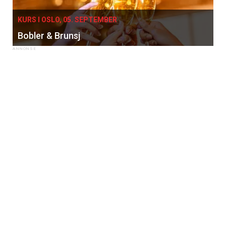
KURS I OSLO, 05. SEPTEMBER
Bobler & Brunsj
×