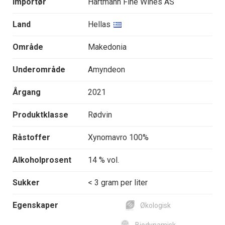
Importør
Hartmann Fine Wines AS
Land
Hellas
Område
Makedonia
Underområde
Amyndeon
Årgang
2021
Produktklasse
Rødvin
Råstoffer
Xynomavro 100%
Alkoholprosent
14 % vol.
Sukker
< 3 gram per liter
Egenskaper
Økologisk