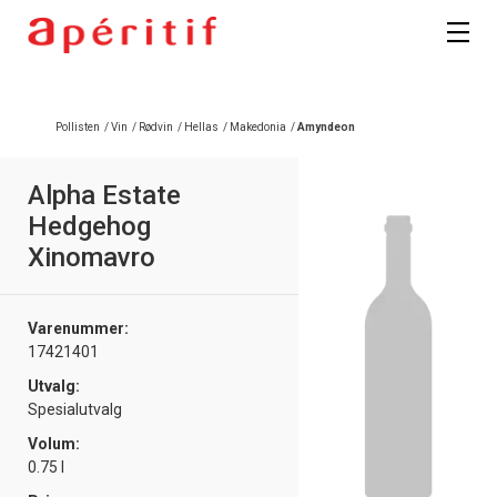
Pollisten
/
Vin
/
Rødvin
/
Hellas
/
Makedonia
/
Amyndeon
Alpha Estate
Hedgehog
Xinomavro
Varenummer:
17421401
Utvalg:
Spesialutvalg
Volum:
0.75 l