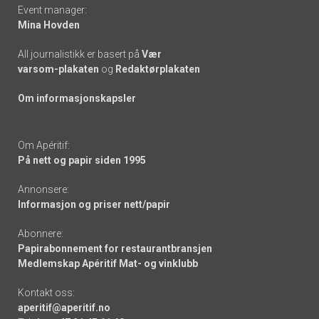
Event manager:
Mina Hovden
All journalistikk er basert på
Vær
varsom-plakaten
og
Redaktørplakaten
Om informasjonskapsler
Om Apéritif:
På nett og papir siden 1995
Annonsere:
Informasjon og priser nett/papir
Abonnere:
Papirabonnement for restaurantbransjen
Medlemskap Apéritif Mat- og vinklubb
Kontakt oss:
aperitif@aperitif.no