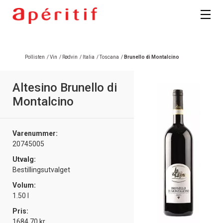
Pollisten
/
Vin
/
Rødvin
/
Italia
/
Toscana
/
Brunello di Montalcino
Altesino Brunello di
Montalcino
Varenummer:
20745005
Utvalg:
Bestillingsutvalget
Volum:
1.50 l
Pris:
1684.70 kr