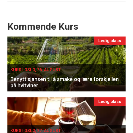
Events
Kommende Kurs
Ledig plass
KURS I OSLO, 26. AUGUST
Benytt sjansen til å smake og lære forskjellen
på hvitviner
Ledig plass
KURS I OSLO, 27. AUGUST