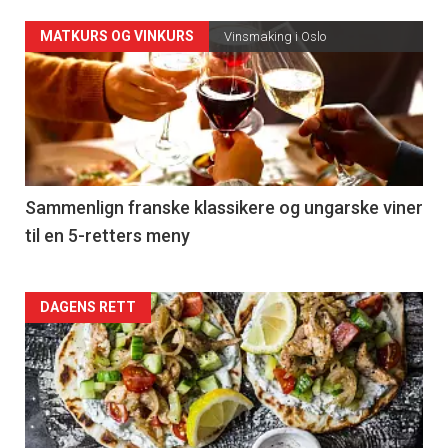
Forsiden
MATKURS OG VINKURS
Vinsmaking i Oslo
akkurat
nå
-
5
Sammenlign franske klassikere og ungarske viner
til en 5-retters meny
Forsiden
DAGENS RETT
akkurat
nå
-