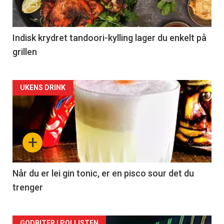
Indisk krydret tandoori-kylling lager du enkelt på
grillen
Forsiden
UKENS DRINK
akkurat
nå
+
-
2
Når du er lei gin tonic, er en pisco sour det du
trenger
GODBITER I POLLISTEN