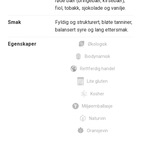
røde bær (bringebær, kirsebær),
fiol, tobakk, sjokolade og vanilje.
Smak
Fyldig og strukturert, bløte tanniner,
balansert syre og lang ettersmak.
Egenskaper
Økologisk
Biodynamisk
Rettferdig handel
Lite gluten
Kosher
Miljøemballasje
Naturvin
Oransjevin