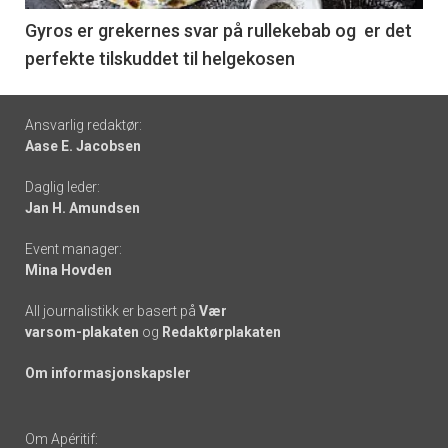
6
Gyros er grekernes svar på rullekebab og er det
perfekte tilskuddet til helgekosen
Footer
Ansvarlig redaktør:
Aase E. Jacobsen
-
Daglig leder:
links
Jan H. Amundsen
Event manager:
Mina Hovden
All journalistikk er basert på
Vær
varsom-plakaten
og
Redaktørplakaten
Om informasjonskapsler
Om Apéritif: