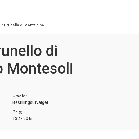
/
Brunello di Montalcino
unello di
o Montesoli
Utvalg:
Bestillingsutvalget
Pris:
1327.90 kr