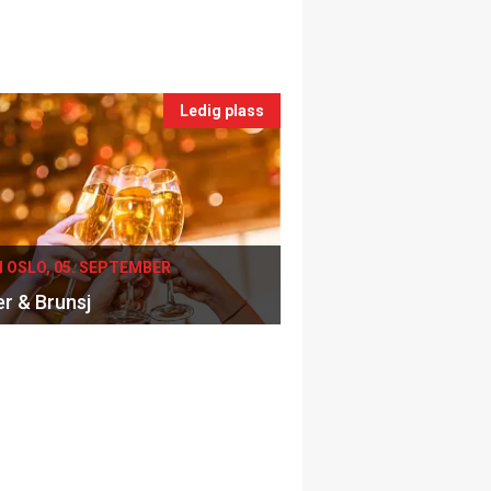
Ledig plass
I OSLO, 05. SEPTEMBER
er & Brunsj