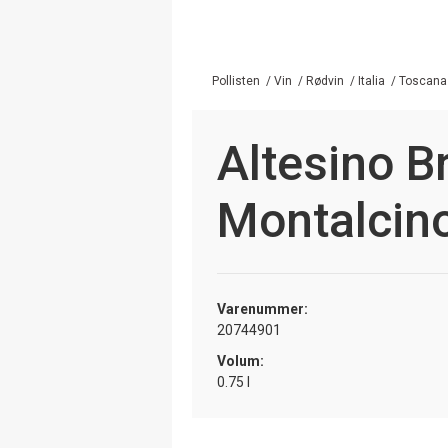
Pollisten
/
Vin
/
Rødvin
/
Italia
/
Toscana
Altesino Br
Montalcin
Varenummer:
20744901
Volum:
0.75 l