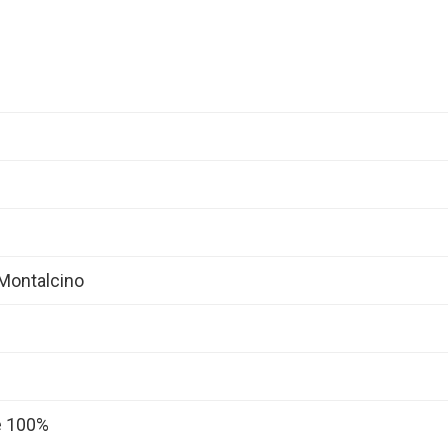
 Montalcino
e 100%