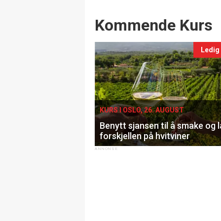
Events
Kommende Kurs
Ledig
KURS I OSLO, 26. AUGUST
Benytt sjansen til å smake og 
forskjellen på hvitviner