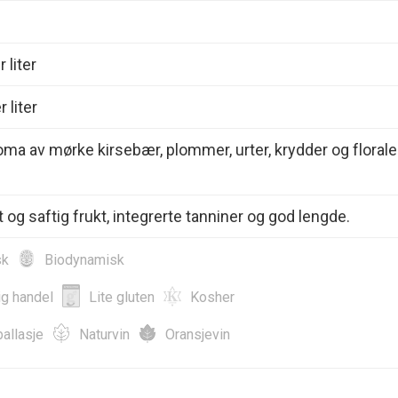
 liter
 liter
oma av mørke kirsebær, plommer, urter, krydder og florale
 og saftig frukt, integrerte tanniner og god lengde.
sk
Biodynamisk
ig handel
Lite gluten
Kosher
allasje
Naturvin
Oransjevin