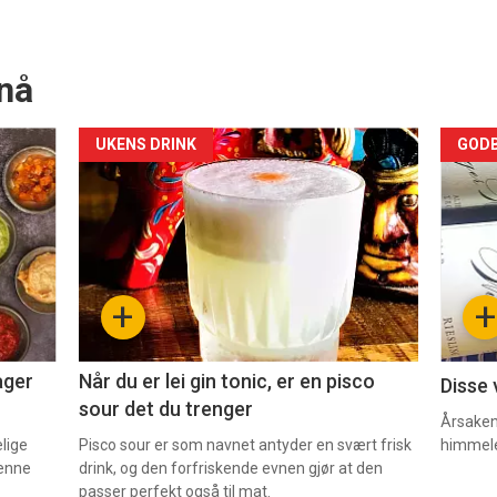
nå
Forsiden
For
UKENS DRINK
GODB
akkurat
akk
nå
nå
-
-
+
+
2
3
ager
Når du er lei gin tonic, er en pisco
Disse 
sour det du trenger
Årsaken 
elige
Pisco sour er som navnet antyder en svært frisk
himmel
denne
drink, og den forfriskende evnen gjør at den
passer perfekt også til mat.