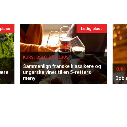
 plass
Ledig plass
KURS I OSLO, 27. AUGUST
Sammenlign franske klassikere og
KURS 
lære
ungarske viner til en 5-retters
meny
Bobl