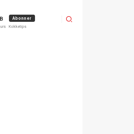
Menu
B
Abonner
kurs
Kokketips
profile