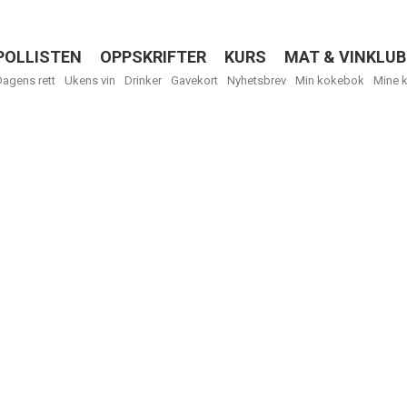
POLLISTEN
OPPSKRIFTER
KURS
MAT & VINKLUB
Menu
Dagens rett
Ukens vin
Drinker
Gavekort
Nyhetsbrev
Min kokebok
Mine 