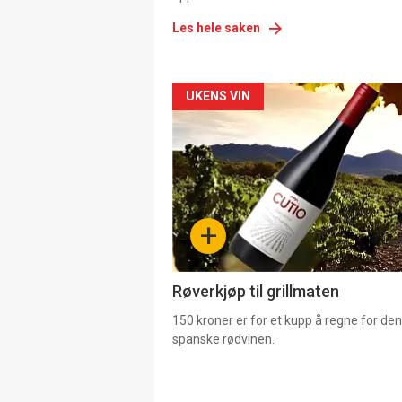
Les hele saken
Forsiden
UKENS VIN
akkurat
nå
-
+
4
Røverkjøp til grillmaten
150 kroner er for et kupp å regne for de
spanske rødvinen.