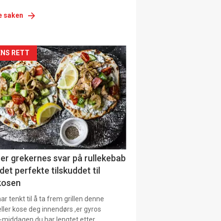
e saken
siden
NS RETT
urat
er grekernes svar på rullekebab
det perfekte tilskuddet til
kosen
r tenkt til å ta frem grillen denne
ller kose deg innendørs ,er gyros
-middagen du har lengtet etter.