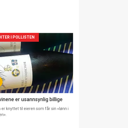
siden
ITER I POLLISTEN
urat
vinene er usannsynlig billige
er knyttet til eieren som får sin «lønn i
en».