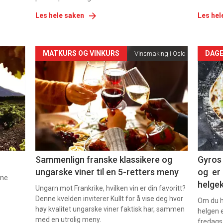
Les hele saken
Les hel
Forsiden
For
MATKURS OG VINKURS
DAGE
Vinsmaking i Oslo
akkurat
akk
nå
nå
-
-
5
6
Sammenlign franske klassikere og
Gyros 
ungarske viner til en 5-retters meny
og er 
nne
helge
Ungarn mot Frankrike, hvilken vin er din favoritt?
Denne kvelden inviterer Kullt for å vise deg hvor
Om du ha
høy kvalitet ungarske viner faktisk har, sammen
helgen e
med en utrolig meny.
fredags