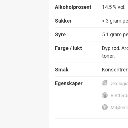
Alkoholprosent
14.5 % vol.
Sukker
< 3 gram per
Syre
5.1 gram per
Farge / lukt
Dyp rød. Ar
toner.
Smak
Konsentrert
Egenskaper
Økologi
Rettferd
Miljøemb