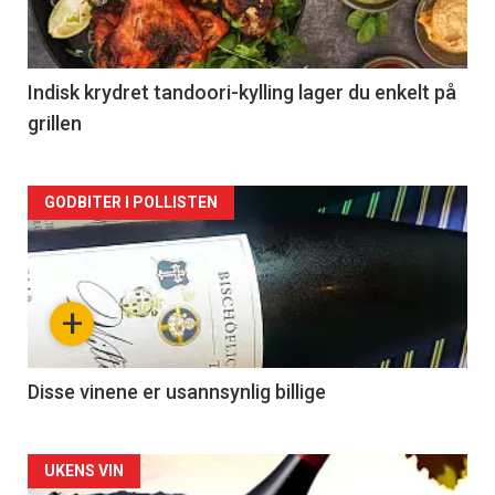
nå
-
2
Indisk krydret tandoori-kylling lager du enkelt på
grillen
Forsiden
GODBITER I POLLISTEN
akkurat
nå
+
-
3
Disse vinene er usannsynlig billige
Forsiden
UKENS VIN