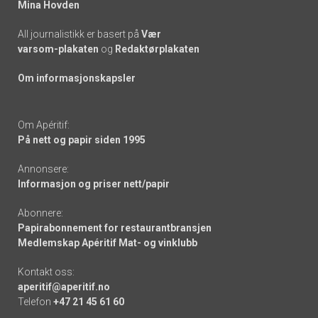
Mina Hovden
All journalistikk er basert på
Vær
varsom-plakaten
og
Redaktørplakaten
Om informasjonskapsler
Om Apéritif:
På nett og papir siden 1995
Annonsere:
Informasjon og priser nett/papir
Abonnere:
Papirabonnement for restaurantbransjen
Medlemskap Apéritif Mat- og vinklubb
Kontakt oss:
aperitif@aperitif.no
Telefon
+47 21 45 61 60