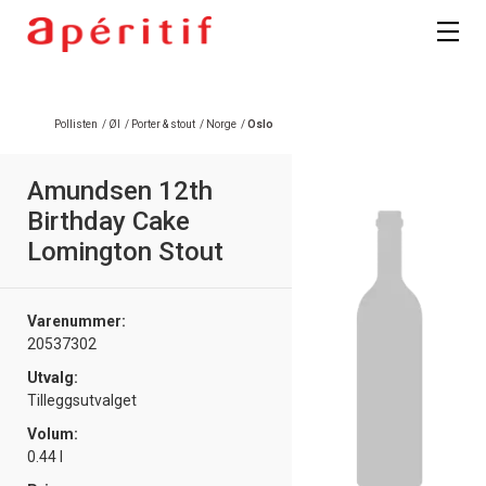
Pollisten
/
Øl
/
Porter & stout
/
Norge
/
Oslo
Amundsen 12th
Birthday Cake
Lomington Stout
Varenummer:
20537302
Utvalg:
Tilleggsutvalget
Volum:
0.44 l