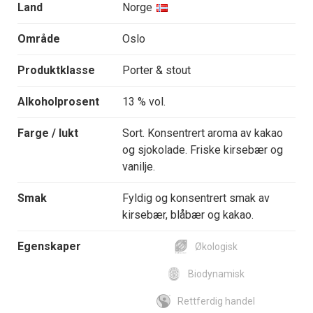
Land
Norge
Område
Oslo
Produktklasse
Porter & stout
Alkoholprosent
13 % vol.
Farge / lukt
Sort. Konsentrert aroma av kakao
og sjokolade. Friske kirsebær og
vanilje.
Smak
Fyldig og konsentrert smak av
kirsebær, blåbær og kakao.
Egenskaper
Økologisk
Biodynamisk
Rettferdig handel