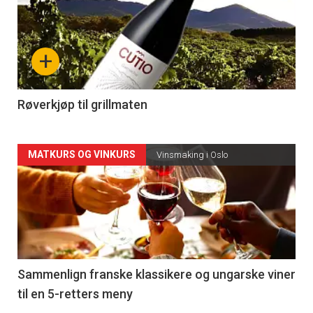
akkurat
nå
+
-
4
Røverkjøp til grillmaten
Forsiden
MATKURS OG VINKURS
Vinsmaking i Oslo
akkurat
nå
-
5
Sammenlign franske klassikere og ungarske viner
til en 5-retters meny