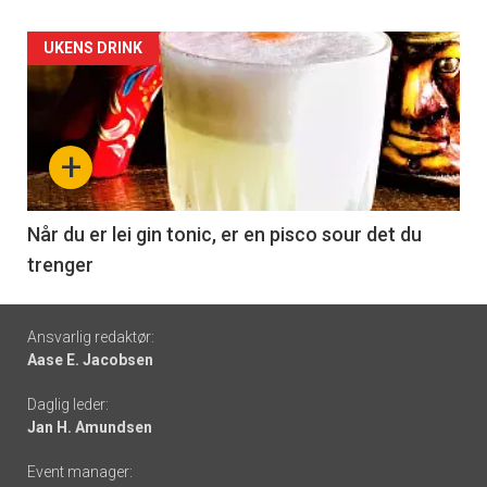
Forsiden
UKENS DRINK
akkurat
nå
+
-
6
Når du er lei gin tonic, er en pisco sour det du
trenger
Footer
Ansvarlig redaktør:
Aase E. Jacobsen
-
Daglig leder:
links
Jan H. Amundsen
Event manager: