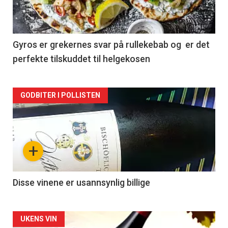
nå
-
2
Gyros er grekernes svar på rullekebab og er det
perfekte tilskuddet til helgekosen
Forsiden
GODBITER I POLLISTEN
akkurat
nå
+
-
3
Disse vinene er usannsynlig billige
Forsiden
UKENS VIN