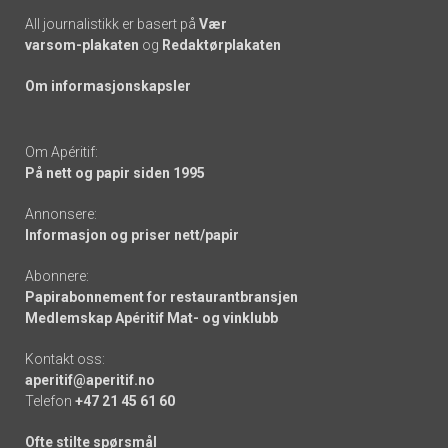
All journalistikk er basert på
Vær
varsom-plakaten
og
Redaktørplakaten
Om informasjonskapsler
Om Apéritif:
På nett og papir siden 1995
Annonsere:
Informasjon og priser nett/papir
Abonnere:
Papirabonnement for restaurantbransjen
Medlemskap Apéritif Mat- og vinklubb
Kontakt oss:
aperitif@aperitif.no
Telefon
+47 21 45 61 60
Ofte stilte spørsmål