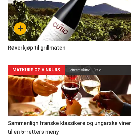
akkurat
nå
+
-
4
Røverkjøp til grillmaten
Forsiden
MATKURS OG VINKURS
Vinsmaking i Oslo
akkurat
nå
-
5
Sammenlign franske klassikere og ungarske viner
til en 5-retters meny