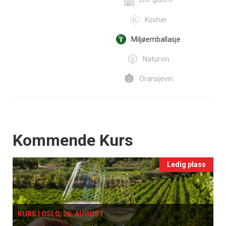
Kosher
Miljøemballasje
Naturvin
Oransjevin
Events
Kommende Kurs
Ledig plass
KURS I OSLO, 26. AUGUST