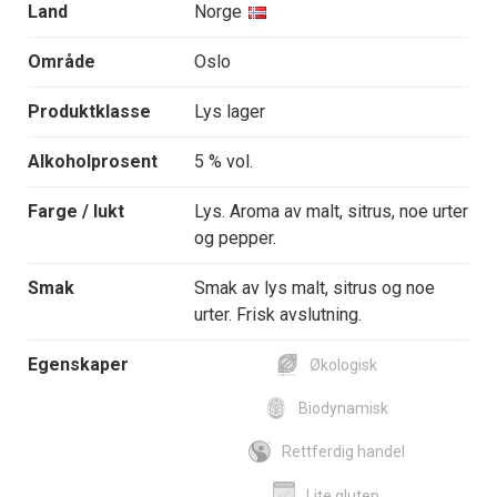
Land
Norge
Område
Oslo
Produktklasse
Lys lager
Alkoholprosent
5 % vol.
Farge / lukt
Lys. Aroma av malt, sitrus, noe urter
og pepper.
Smak
Smak av lys malt, sitrus og noe
urter. Frisk avslutning.
Egenskaper
Økologisk
Biodynamisk
Rettferdig handel
Lite gluten