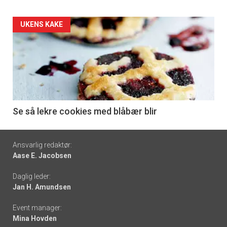
Forsiden
UKENS KAKE
akkurat
nå
-
6
Se så lekre cookies med blåbær blir
Footer
Ansvarlig redaktør:
Aase E. Jacobsen
-
Daglig leder:
links
Jan H. Amundsen
Event manager:
Mina Hovden