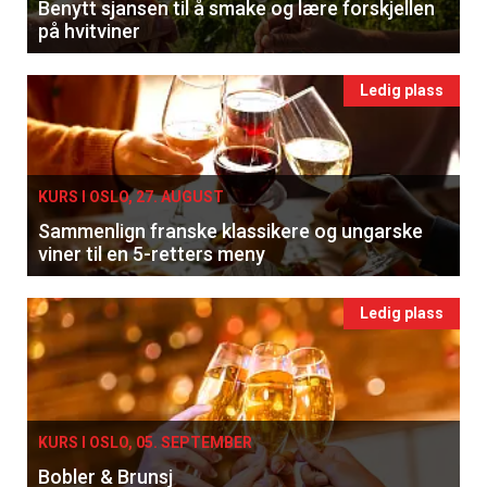
Benytt sjansen til å smake og lære forskjellen
på hvitviner
Ledig plass
KURS I OSLO, 27. AUGUST
Sammenlign franske klassikere og ungarske
viner til en 5-retters meny
Ledig plass
KURS I OSLO, 05. SEPTEMBER
Bobler & Brunsj