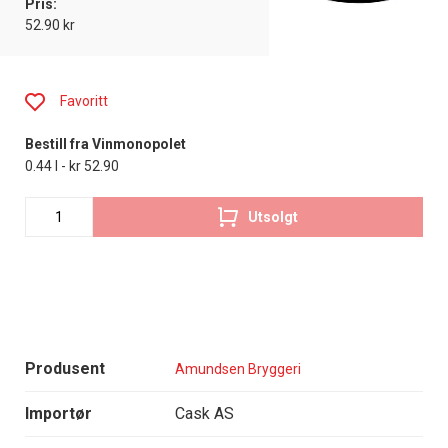
Pris:
52.90 kr
Favoritt
Bestill fra Vinmonopolet
0.44 l - kr 52.90
Utsolgt
Produsent
Amundsen Bryggeri
Importør
Cask AS