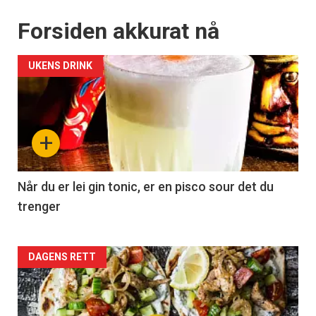
Forsiden akkurat nå
UKENS DRINK
+
Når du er lei gin tonic, er en pisco sour det du
trenger
Forsiden
DAGENS RETT
akkurat