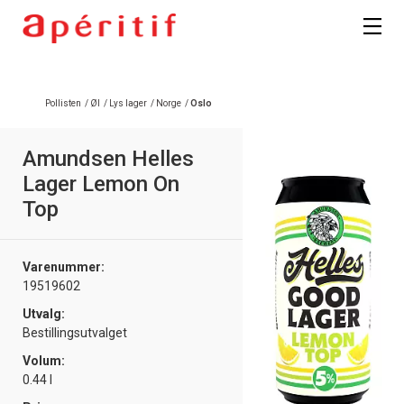
Registrer deg
Pollisten
/
Øl
/
Lys lager
/
Norge
/
Oslo
Amundsen Helles
Lager Lemon On
Top
Varenummer:
19519602
Utvalg:
Bestillingsutvalget
Volum:
0.44 l