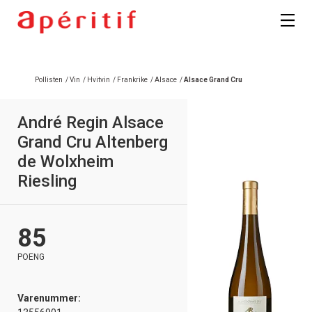
Pollisten
/
Vin
/
Hvitvin
/
Frankrike
/
Alsace
/
Alsace Grand Cru
André Regin Alsace
Grand Cru Altenberg
de Wolxheim
Riesling
85
POENG
Varenummer: