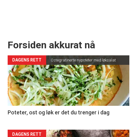
Forsiden akkurat nå
DAGENS RETT
Ostegratinerte nypoteter med løksalat
Poteter, ost og løk er det du trenger i dag
Forsiden
DAGENS RETT