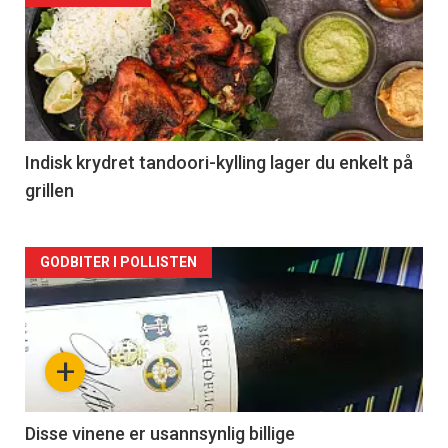
akkurat
nå
-
2
Indisk krydret tandoori-kylling lager du enkelt på
grillen
Forsiden
GODBITER I POLLISTEN
akkurat
nå
+
-
3
Disse vinene er usannsynlig billige