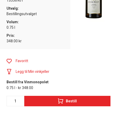
13556901
Utvalg:
Bestillingsutvalget
Volum:
0.75 l
Pris:
348.00 kr
Favoritt
Legg til Min vinkjeller
Bestill fra Vinmonopolet
0.75 l - kr 348.00
Bestill