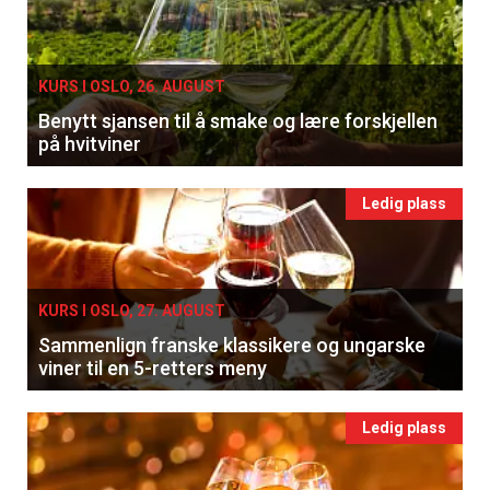
KURS I OSLO, 26. AUGUST
Benytt sjansen til å smake og lære forskjellen
på hvitviner
Ledig plass
KURS I OSLO, 27. AUGUST
Sammenlign franske klassikere og ungarske
viner til en 5-retters meny
Ledig plass