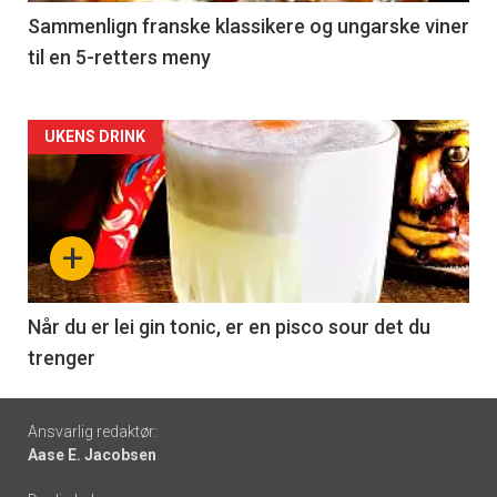
5
Sammenlign franske klassikere og ungarske viner
til en 5-retters meny
Forsiden
UKENS DRINK
akkurat
nå
+
-
6
Når du er lei gin tonic, er en pisco sour det du
trenger
Footer
Ansvarlig redaktør:
Aase E. Jacobsen
-