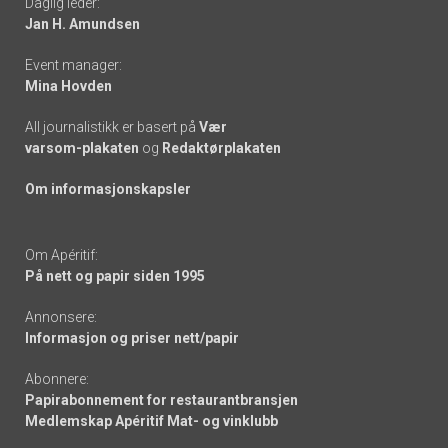
Daglig leder:
links
Jan H. Amundsen
Event manager:
Mina Hovden
All journalistikk er basert på
Vær
varsom-plakaten
og
Redaktørplakaten
Om informasjonskapsler
Om Apéritif:
På nett og papir siden 1995
Annonsere:
Informasjon og priser nett/papir
Abonnere:
Papirabonnement for restaurantbransjen
Medlemskap Apéritif Mat- og vinklubb