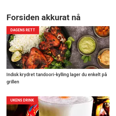
Forsiden akkurat nå
DAGENS RETT
Indisk krydret tandoori-kylling lager du enkelt på
grillen
Forsiden
UKENS DRINK
akkurat