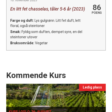
10. november 2025
86
En litt fet chasselas, tåler 5-6 år (2023)
POENG
Farge og duft:
Lys gulgrønn. Litt fet duft, lett
floral, også steintoner
Smak:
Fyldig som duften, dempet syre, en del
steintoner utover
Bruksområde:
Vegetar
Events
Kommende Kurs
Ledig plass
KURS I OSLO, 26. AUGUST