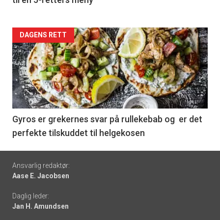
Forsiden
DAGENS RETT
akkurat
nå
-
6
Gyros er grekernes svar på rullekebab og er det
perfekte tilskuddet til helgekosen
Footer
Ansvarlig redaktør:
Aase E. Jacobsen
-
Daglig leder:
links
Jan H. Amundsen