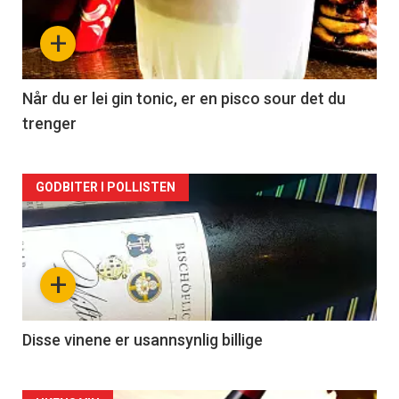
nå
+
-
2
Når du er lei gin tonic, er en pisco sour det du
trenger
Forsiden
GODBITER I POLLISTEN
akkurat
nå
+
-
3
Disse vinene er usannsynlig billige