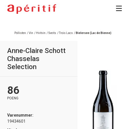
Registrer deg
Pollisten
/
Vin
/
Hvitvin
/
Sveits
/
Trois Lacs
/
Bielersee (Lac de Bienne)
Anne-Claire Schott
Chasselas
Selection
86
POENG
Varenummer:
19434601