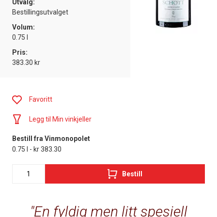
Utvalg:
Bestillingsutvalget
Volum:
0.75 l
Pris:
383.30 kr
Favoritt
Legg til Min vinkjeller
Bestill fra Vinmonopolet
0.75 l - kr 383.30
Bestill
En fyldig men litt spesiell