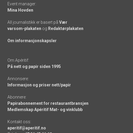
Event manager:
Mina Hovden
All journalistikk er basert på
Vær
varsom-plakaten
og
Redaktørplakaten
Om informasjonskapsler
Om Apéritif:
På nett og papir siden 1995
Annonsere:
Informasjon og priser nett/papir
Abonnere:
Papirabonnement for restaurantbransjen
Medlemskap Apéritif Mat- og vinklubb
Kontakt oss:
aperitif@aperitif.no