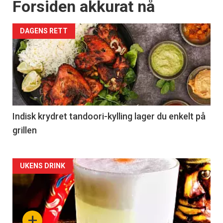
Forsiden akkurat nå
DAGENS RETT
Indisk krydret tandoori-kylling lager du enkelt på
grillen
Forsiden
UKENS DRINK
akkurat
nå
+