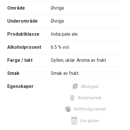
Område
Øvrige
Underområde
Øvrige
Produktklasse
India pale ale
Alkoholprosent
6.5 % vol.
Farge / lukt
Gyllen, uklar. Aroma av frukt.
Smak
Smak av frukt.
Egenskaper
Økologisk
Biodynamisk
Rettferdig handel
Lite gluten