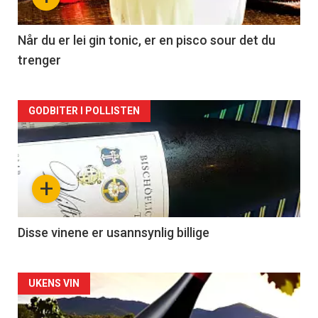
-
2
Når du er lei gin tonic, er en pisco sour det du
trenger
Forsiden
GODBITER I POLLISTEN
akkurat
nå
+
-
3
Disse vinene er usannsynlig billige
Forsiden
UKENS VIN
akkurat