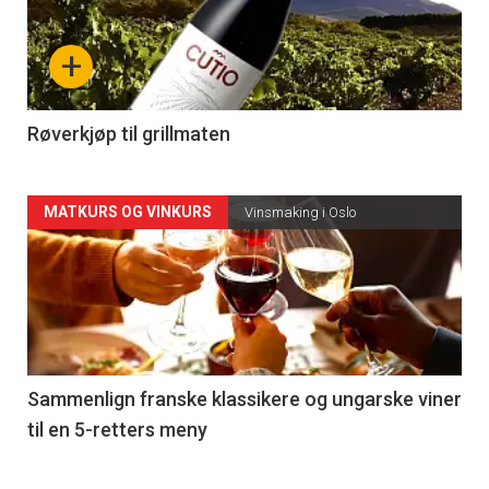
nå
+
-
4
Røverkjøp til grillmaten
Forsiden
MATKURS OG VINKURS
Vinsmaking i Oslo
akkurat
nå
-
5
Sammenlign franske klassikere og ungarske viner
til en 5-retters meny