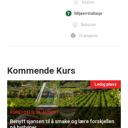
Kosher
Miljøemballasje
Naturvin
Oransjevin
Events
Kommende Kurs
Ledig plass
KURS I OSLO, 26. AUGUST
Benytt sjansen til å smake og lære forskjellen
på hvitviner