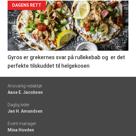
Forsiden
DAGENS RETT
akkurat
nå
-
6
Gyros er grekernes svar på rullekebab og er det
perfekte tilskuddet til helgekosen
Footer
Ansvarlig redaktør:
Aase E. Jacobsen
-
Daglig leder:
links
Jan H. Amundsen
Event manager:
Mina Hovden