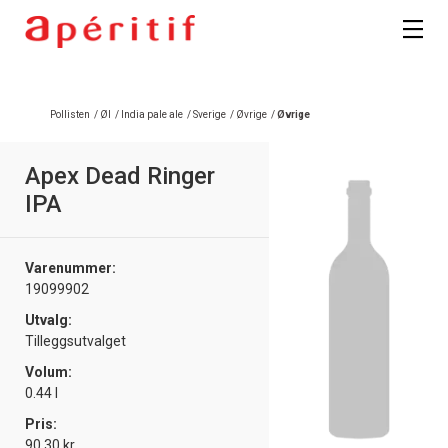
Registrer deg
Pollisten
/
Øl
/
India pale ale
/
Sverige
/
Øvrige
/
Øvrige
Apex Dead Ringer
IPA
Varenummer:
19099902
Utvalg:
Tilleggsutvalget
Volum:
0.44 l
Pris:
90.30 kr