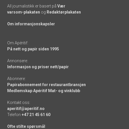
All journalistikk er basert på
Vær
varsom-plakaten
og
Redaktørplakaten
Om informasjonskapsler
Om Apéritif:
På nett og papir siden 1995
Annonsere:
Informasjon og priser nett/papir
Abonnere:
Papirabonnement for restaurantbransjen
Medlemskap Apéritif Mat- og vinklubb
Kontakt oss:
aperitif@aperitif.no
Telefon
+47 21 45 61 60
Ofte stilte spørsmål