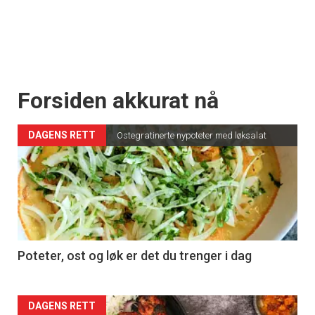
Forsiden akkurat nå
DAGENS RETT
Ostegratinerte nypoteter med løksalat
Poteter, ost og løk er det du trenger i dag
Forsiden
DAGENS RETT