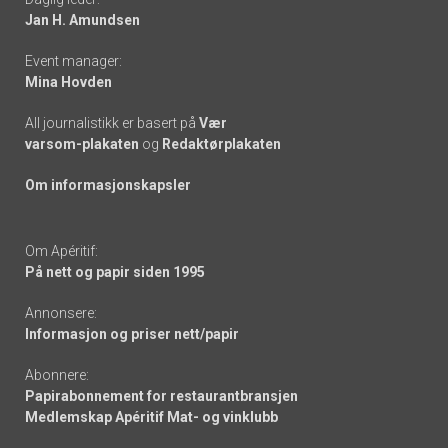
links
Jan H. Amundsen
Event manager:
Mina Hovden
All journalistikk er basert på
Vær
varsom-plakaten
og
Redaktørplakaten
Om informasjonskapsler
Om Apéritif:
På nett og papir siden 1995
Annonsere:
Informasjon og priser nett/papir
Abonnere:
Papirabonnement for restaurantbransjen
Medlemskap Apéritif Mat- og vinklubb