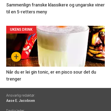
5
Sammenlign franske klassikere og ungarske viner
til en 5-retters meny
Forsiden
UKENS DRINK
akkurat
nå
+
-
6
Når du er lei gin tonic, er en pisco sour det du
trenger
Footer
Ansvarlig redaktør:
Aase E. Jacobsen
-
Daglig leder: