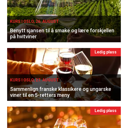
KURS I OSLO, 26. AUGUST
Benytt sjansen til å smake og lære forskjellen
på hvitviner
Ledig plass
KURS I OSLO, 27. AUGUST
Sammenlign franske klassikere og ungarske
viner til en 5-retters meny
Ledig plass