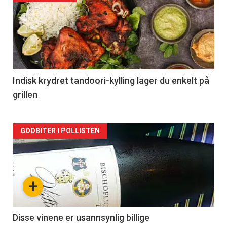
akkurat
nå
-
2
Indisk krydret tandoori-kylling lager du enkelt på
grillen
Forsiden
GODBITER I POLLISTEN
akkurat
nå
+
-
3
Disse vinene er usannsynlig billige