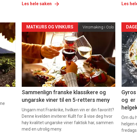
Les hele saken
Les hel
Forsiden
For
MATKURS OG VINKURS
DAGE
Vinsmaking i Oslo
akkurat
akk
nå
nå
-
-
5
6
Sammenlign franske klassikere og
Gyros 
ungarske viner til en 5-retters meny
og er 
nne
helge
Ungarn mot Frankrike, hvilken vin er din favoritt?
Denne kvelden inviterer Kullt for å vise deg hvor
Om du ha
høy kvalitet ungarske viner faktisk har, sammen
helgen e
med en utrolig meny.
fredags