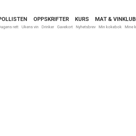
POLLISTEN
OPPSKRIFTER
KURS
MAT & VINKLUB
Menu
Dagens rett
Ukens vin
Drinker
Gavekort
Nyhetsbrev
Min kokebok
Mine 