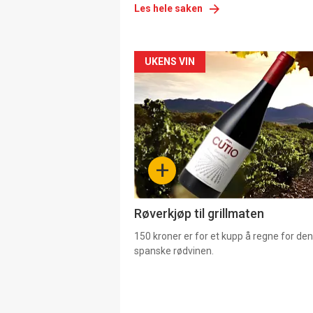
Les hele saken
Forsiden
UKENS VIN
akkurat
nå
-
+
4
Røverkjøp til grillmaten
150 kroner er for et kupp å regne for de
spanske rødvinen.