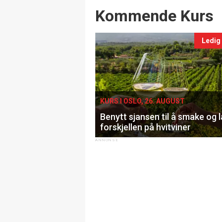
Events
Kommende Kurs
Ledig
KURS I OSLO, 26. AUGUST
Benytt sjansen til å smake og 
forskjellen på hvitviner