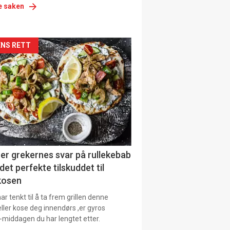
e saken
siden
NS RETT
urat
er grekernes svar på rullekebab
det perfekte tilskuddet til
kosen
r tenkt til å ta frem grillen denne
ller kose deg innendørs ,er gyros
-middagen du har lengtet etter.