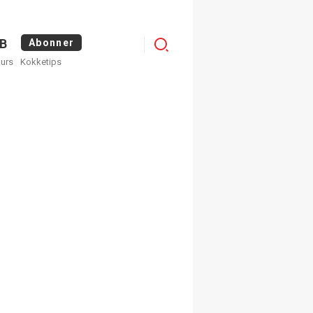
Menu
B
Abonner
kurs
Kokketips
profile