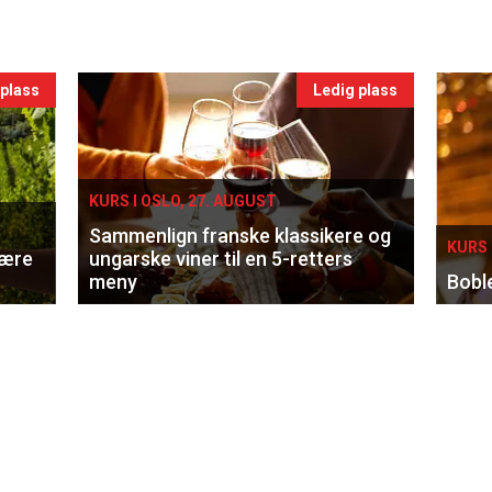
 plass
Ledig plass
KURS I OSLO, 27. AUGUST
Sammenlign franske klassikere og
KURS 
lære
ungarske viner til en 5-retters
meny
Bobl