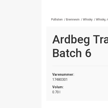
Pollisten
/
Brennevin
/
Whisky
/
Whisky, 
Ardbeg Tr
Batch 6
Varenummer:
17480301
Volum:
0.70 l