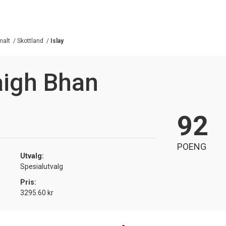
malt
/
Skottland
/
Islay
aigh Bhan
92
POENG
Utvalg:
Spesialutvalg
Pris:
3295.60 kr