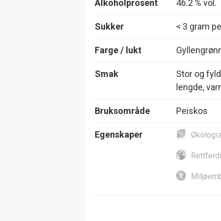
Alkoholprosent
46.2 % vol.
Sukker
< 3 gram per
Farge / lukt
Gyllengrønn
Smak
Stor og fyl
lengde, var
Bruksområde
Peiskos
Egenskaper
Økologi
Rettferd
Miljøemb