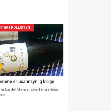
siden
ITER I POLLISTEN
urat
vinene er usannsynlig billige
er knyttet til eieren som får sin «lønn i
en».