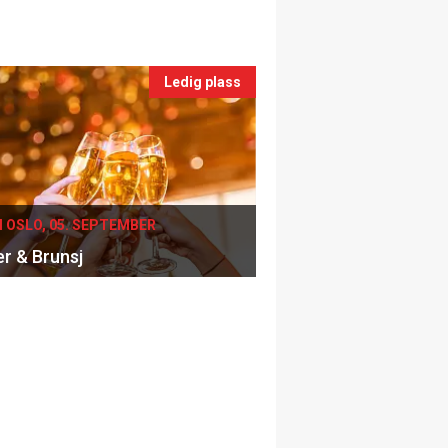
Ledig plass
I OSLO, 05. SEPTEMBER
er & Brunsj