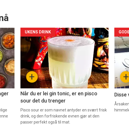
nå
Forsiden
For
UKENS DRINK
GODB
akkurat
akk
nå
nå
-
-
+
+
2
3
ager
Når du er lei gin tonic, er en pisco
Disse 
sour det du trenger
Årsaken 
elige
Pisco sour er som navnet antyder en svært frisk
himmel
denne
drink, og den forfriskende evnen gjør at den
passer perfekt også til mat.