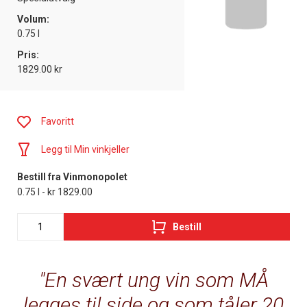
Volum:
0.75 l
Pris:
1829.00 kr
Favoritt
Legg til Min vinkjeller
Bestill fra Vinmonopolet
0.75 l - kr 1829.00
Bestill
En svært ung vin som MÅ
legges til side og som tåler 20