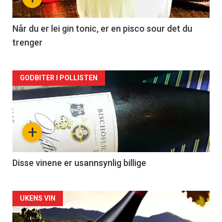
-
2
Når du er lei gin tonic, er en pisco sour det du
trenger
Forsiden
GODBITER I POLLISTEN
akkurat
nå
+
-
3
Disse vinene er usannsynlig billige
Forsiden
UKENS VIN
akkurat