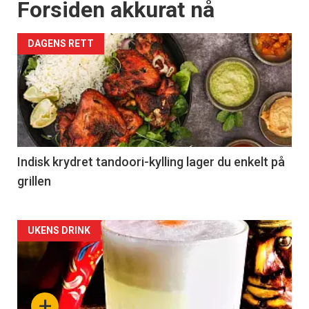
Forsiden akkurat nå
DAGENS RETT
Indisk krydret tandoori-kylling lager du enkelt på
grillen
Forsiden
UKENS DRINK
akkurat
nå
+