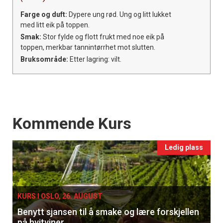
Farge og duft:
Dypere ung rød. Ung og litt lukket
med litt eik på toppen.
Smak:
Stor fylde og flott frukt med noe eik på
toppen, merkbar tannintørrhet mot slutten.
Bruksområde:
Etter lagring: vilt.
Events
Kommende Kurs
Ledig plass
KURS I OSLO, 26. AUGUST
Benytt sjansen til å smake og lære forskjellen
på hvitviner