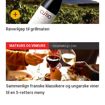
nå
+
-
4
Røverkjøp til grillmaten
Forsiden
MATKURS OG VINKURS
Vinsmaking i Oslo
akkurat
nå
-
5
Sammenlign franske klassikere og ungarske viner
til en 5-retters meny