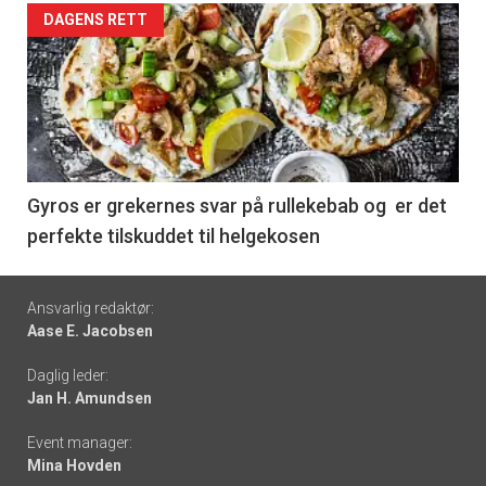
Forsiden
DAGENS RETT
akkurat
nå
-
6
Gyros er grekernes svar på rullekebab og er det
perfekte tilskuddet til helgekosen
Footer
Ansvarlig redaktør:
Aase E. Jacobsen
-
Daglig leder:
links
Jan H. Amundsen
Event manager:
Mina Hovden