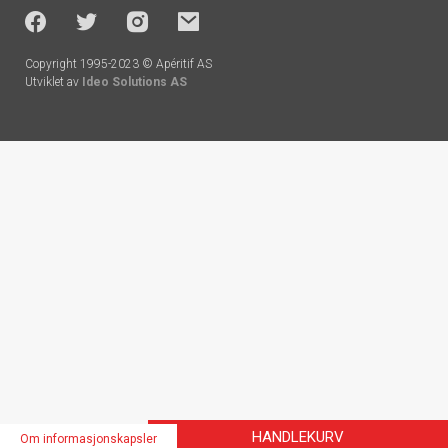
socials
Copyright 1995-2023 © Apéritif AS
Utviklet av
Ideo Solutions AS
Handlekurv
HANDLEKURV
Om informasjonskapsler