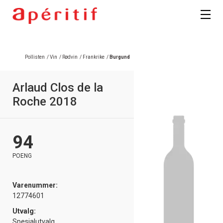
Pollisten
/
Vin
/
Rødvin
/
Frankrike
/
Burgund
Arlaud Clos de la
Roche 2018
94
POENG
Varenummer:
12774601
Utvalg:
Spesialutvalg