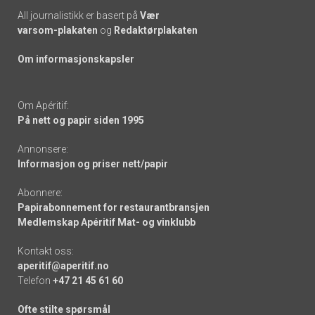
All journalistikk er basert på
Vær
varsom-plakaten
og
Redaktørplakaten
Om informasjonskapsler
Om Apéritif:
På nett og papir siden 1995
Annonsere:
Informasjon og priser nett/papir
Abonnere:
Papirabonnement for restaurantbransjen
Medlemskap Apéritif Mat- og vinklubb
Kontakt oss:
aperitif@aperitif.no
Telefon
+47 21 45 61 60
Ofte stilte spørsmål