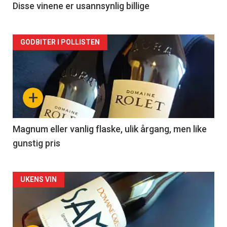
2
Disse vinene er usannsynlig billige
Forsiden
GODBITER I POLLISTEN
akkurat
nå
+
-
3
Magnum eller vanlig flaske, ulik årgang, men like
gunstig pris
Forsiden
UKENS VIN
akkurat
nå