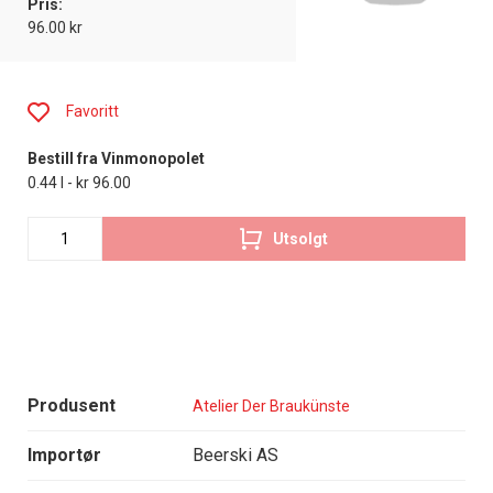
Pris:
96.00 kr
Favoritt
Bestill fra Vinmonopolet
0.44 l - kr 96.00
Utsolgt
Produsent
Atelier Der Braukünste
Importør
Beerski AS