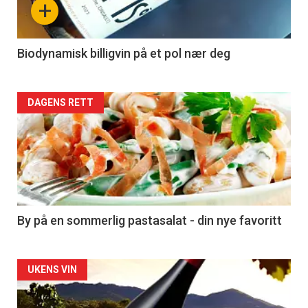
+
-
4
Biodynamisk billigvin på et pol nær deg
Forsiden
DAGENS RETT
akkurat
nå
-
5
By på en sommerlig pastasalat - din nye favoritt
Forsiden
UKENS VIN
akkurat