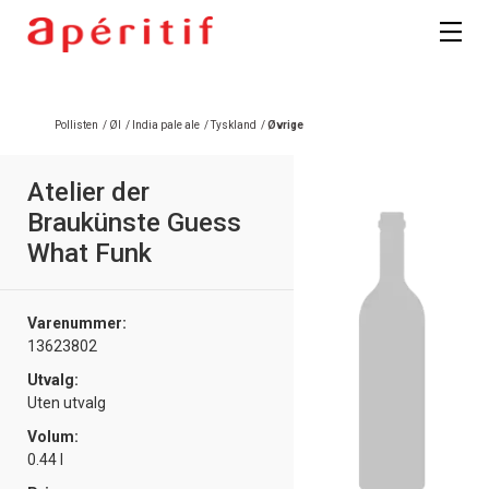
Registrer deg
Pollisten
/
Øl
/
India pale ale
/
Tyskland
/
Øvrige
Atelier der
Braukünste Guess
What Funk
Varenummer:
13623802
Utvalg:
Uten utvalg
Volum:
0.44 l