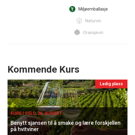
Miljøemballasje
Naturvin
Oransjevin
Events
Kommende Kurs
Ledig plass
KURS I OSLO, 26. AUGUST
Benytt sjansen til å smake og lære forskjellen
på hvitviner