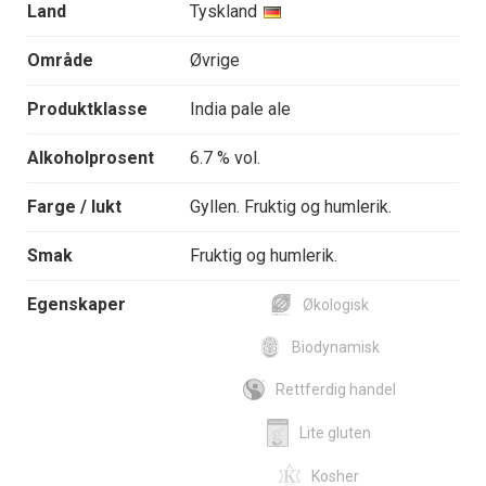
Land
Tyskland
Område
Øvrige
Produktklasse
India pale ale
Alkoholprosent
6.7 % vol.
Farge / lukt
Gyllen. Fruktig og humlerik.
Smak
Fruktig og humlerik.
Egenskaper
Økologisk
Biodynamisk
Rettferdig handel
Lite gluten
Kosher