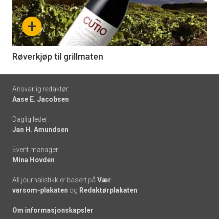
nå
+
-
6
Røverkjøp til grillmaten
Footer
Ansvarlig redaktør:
Aase E. Jacobsen
-
Daglig leder:
links
Jan H. Amundsen
Event manager:
Mina Hovden
All journalistikk er basert på
Vær
varsom-plakaten
og
Redaktørplakaten
Om informasjonskapsler