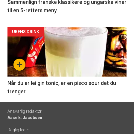
5
Sammenlign franske klassikere og ungarske viner
til en 5-retters meny
Forsiden
UKENS DRINK
akkurat
nå
+
-
6
Når du er lei gin tonic, er en pisco sour det du
trenger
Footer
Ansvarlig redaktør:
Aase E. Jacobsen
-
Daglig leder:
links