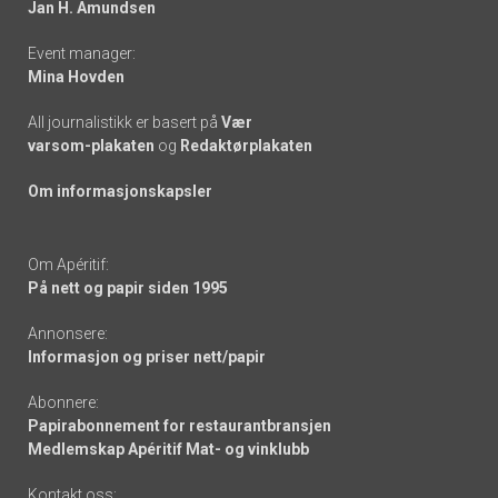
Jan H. Amundsen
Event manager:
Mina Hovden
All journalistikk er basert på
Vær
varsom-plakaten
og
Redaktørplakaten
Om informasjonskapsler
Om Apéritif:
På nett og papir siden 1995
Annonsere:
Informasjon og priser nett/papir
Abonnere:
Papirabonnement for restaurantbransjen
Medlemskap Apéritif Mat- og vinklubb
Kontakt oss: