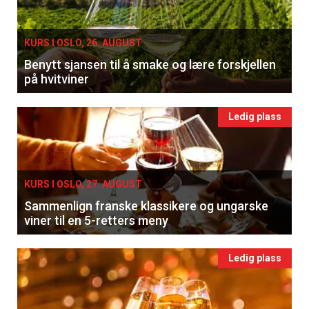
KURS I OSLO, 26. AUGUST
Benytt sjansen til å smake og lære forskjellen
på hvitviner
Ledig plass
KURS I OSLO, 27. AUGUST
Sammenlign franske klassikere og ungarske
viner til en 5-retters meny
Ledig plass