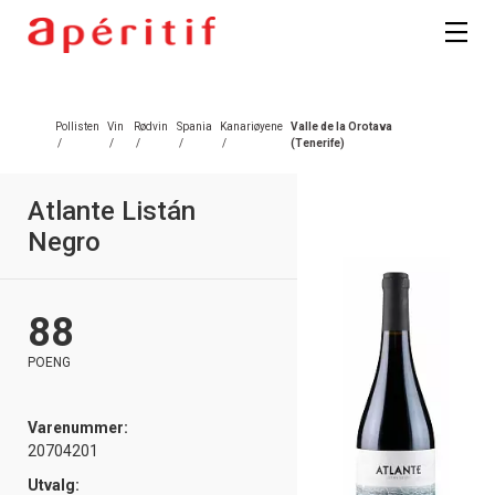
Pollisten
Vin
Rødvin
Spania
Kanariøyene
Valle de la Orotava
/
/
/
/
/
(Tenerife)
Atlante Listán
Negro
88
POENG
Varenummer:
20704201
Utvalg: