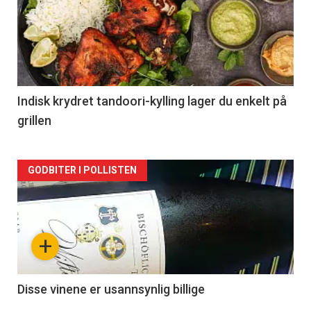
akkurat
nå
-
2
Indisk krydret tandoori-kylling lager du enkelt på
grillen
Forsiden
GODBITER I POLLISTEN
akkurat
nå
+
-
3
Disse vinene er usannsynlig billige