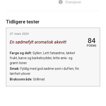
Oransjevin
Tidligere tester
07. mars 2024
84
En sødmefylt aromatisk akevitt
POENG
Farge og duft:
Gyllen. Lett fatsødme, tørket
frukt, karve og barkekrydder, lette anis- og
grønt-toner
Smak:
Fyldig med god sødme som i duften, fin
tørrhet utover
Bruksområde:
Grillmat