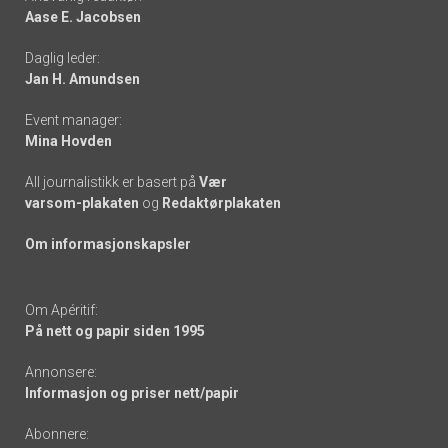
Aase E. Jacobsen
-
Daglig leder:
links
Jan H. Amundsen
Event manager:
Mina Hovden
All journalistikk er basert på
Vær
varsom-plakaten
og
Redaktørplakaten
Om informasjonskapsler
Om Apéritif:
På nett og papir siden 1995
Annonsere:
Informasjon og priser nett/papir
Abonnere: