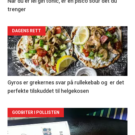
Når du er lei gin tonic, er en pisco sour det du
trenger
Forsiden
DAGENS RETT
akkurat
nå
-
2
Gyros er grekernes svar på rullekebab og er det
perfekte tilskuddet til helgekosen
Forsiden
GODBITER I POLLISTEN
akkurat