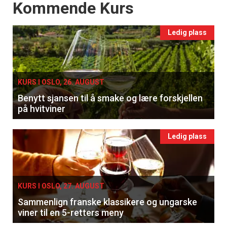
Events
Kommende Kurs
Ledig plass
KURS I OSLO, 26. AUGUST
Benytt sjansen til å smake og lære forskjellen
på hvitviner
Ledig plass
KURS I OSLO, 27. AUGUST
Sammenlign franske klassikere og ungarske
viner til en 5-retters meny