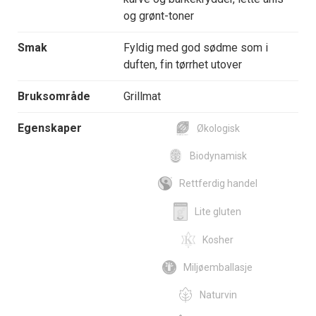
og grønt-toner
Smak
Fyldig med god sødme som i
duften, fin tørrhet utover
Bruksområde
Grillmat
Egenskaper
Økologisk
Biodynamisk
Rettferdig handel
Lite gluten
Kosher
Miljøemballasje
Naturvin