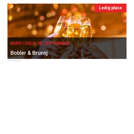
Ledig plass
KURS I OSLO, 05. SEPTEMBER
Bobler & Brunsj
×
Få ukentlige nyhetsbrev fra
Apéritif
Vi tilbyr flere ukentlige nyhetsbrev. Du
kan fritt velge hvilke du ønsker å få
tilsendt.