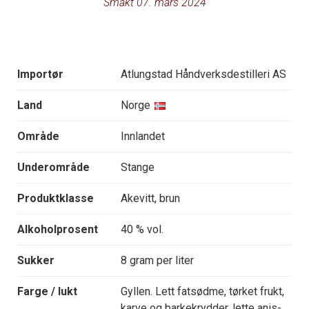
Smakt 07. mars 2024
Importør
Atlungstad Håndverksdestilleri AS
Land
Norge
Område
Innlandet
Underområde
Stange
Produktklasse
Akevitt, brun
Alkoholprosent
40 % vol.
Sukker
8 gram per liter
Farge / lukt
Gyllen. Lett fatsødme, tørket frukt,
karve og barkekrydder, lette anis-