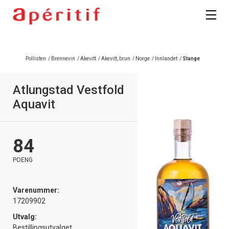
Pollisten
/
Brennevin
/
Akevitt
/
Akevitt, brun
/
Norge
/
Innlandet
/
Stange
Atlungstad Vestfold
Aquavit
84
POENG
Varenummer:
17209902
Utvalg:
Bestillingsutvalget