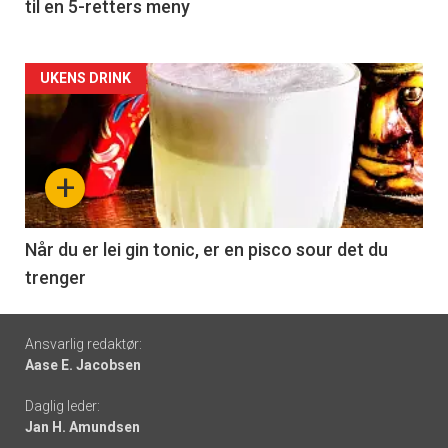
til en 5-retters meny
Forsiden
UKENS DRINK
akkurat
nå
+
-
6
Når du er lei gin tonic, er en pisco sour det du
trenger
Footer
Ansvarlig redaktør:
Aase E. Jacobsen
-
Daglig leder:
links
Jan H. Amundsen