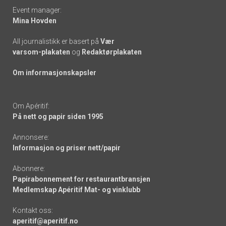
Event manager:
Mina Hovden
All journalistikk er basert på
Vær
varsom-plakaten
og
Redaktørplakaten
Om informasjonskapsler
Om Apéritif:
På nett og papir siden 1995
Annonsere:
Informasjon og priser nett/papir
Abonnere:
Papirabonnement for restaurantbransjen
Medlemskap Apéritif Mat- og vinklubb
Kontakt oss:
aperitif@aperitif.no