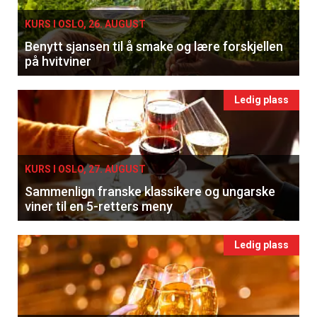
KURS I OSLO, 26. AUGUST
Benytt sjansen til å smake og lære forskjellen
på hvitviner
Ledig plass
KURS I OSLO, 27. AUGUST
Sammenlign franske klassikere og ungarske
viner til en 5-retters meny
Ledig plass