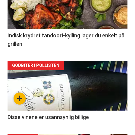
nå
-
2
Indisk krydret tandoori-kylling lager du enkelt på
grillen
Forsiden
GODBITER I POLLISTEN
akkurat
nå
+
-
3
Disse vinene er usannsynlig billige