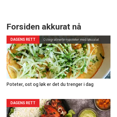
Forsiden akkurat nå
DAGENS RETT
Ostegratinerte nypoteter med løksalat
Poteter, ost og løk er det du trenger i dag
Forsiden
DAGENS RETT
akkurat