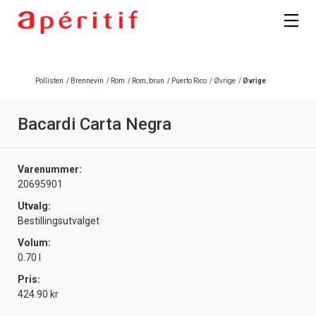
Pollisten
/
Brennevin
/
Rom
/
Rom, brun
/
Puerto Rico
/
Øvrige
/
Øvrige
Bacardi Carta Negra
Varenummer:
20695901
Utvalg:
Bestillingsutvalget
Volum:
0.70 l
Pris:
424.90 kr