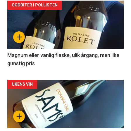
Forsiden
GODBITER I POLLISTEN
akkurat
nå
+
-
3
Magnum eller vanlig flaske, ulik årgang, men like
gunstig pris
Forsiden
UKENS VIN
akkurat
nå
+
-