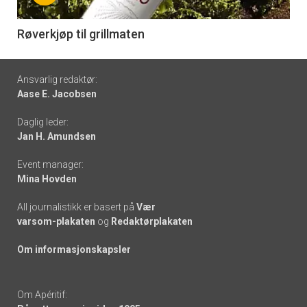
-
6
Røverkjøp til grillmaten
Footer
Ansvarlig redaktør:
Aase E. Jacobsen
-
Daglig leder:
links
Jan H. Amundsen
Event manager:
Mina Hovden
All journalistikk er basert på
Vær
varsom-plakaten
og
Redaktørplakaten
Om informasjonskapsler
Om Apéritif: