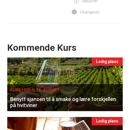
Naturvin
Oransjevin
Events
Kommende Kurs
Ledig plass
KURS I OSLO, 26. AUGUST
Benytt sjansen til å smake og lære forskjellen
på hvitviner
Ledig plass