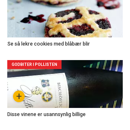
Se så lekre cookies med blåbær blir
Forsiden
GODBITER I POLLISTEN
akkurat
nå
+
-
2
Disse vinene er usannsynlig billige