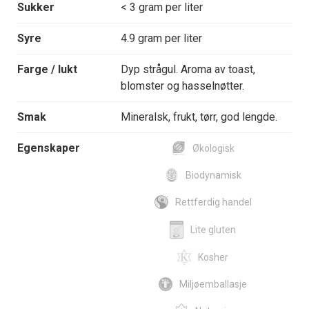
Sukker
< 3 gram per liter
Syre
4.9 gram per liter
Farge / lukt
Dyp strågul. Aroma av toast,
blomster og hasselnøtter.
Smak
Mineralsk, frukt, tørr, god lengde.
Egenskaper
Økologisk
Biodynamisk
Rettferdig handel
Lite gluten
Kosher
Miljøemballasje