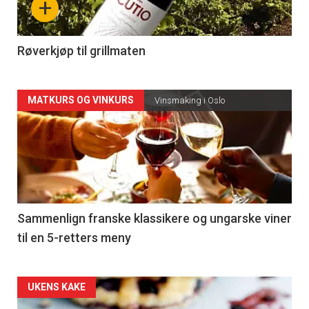
+
-
4
Røverkjøp til grillmaten
Forsiden
MATKURS OG VINKURS
Vinsmaking i Oslo
akkurat
nå
-
5
Sammenlign franske klassikere og ungarske viner
til en 5-retters meny
Forsiden
UKENS KAKE