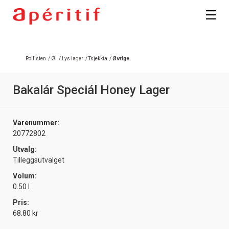
Pollisten
/
Øl
/
Lys lager
/
Tsjekkia
/
Øvrige
Bakalár Speciál Honey Lager
Varenummer:
20772802
Utvalg:
Tilleggsutvalget
Volum:
0.50 l
Pris:
68.80 kr