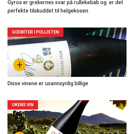
2
Gyros er grekernes svar på rullekebab og er det
perfekte tilskuddet til helgekosen
Forsiden
GODBITER I POLLISTEN
akkurat
nå
+
-
3
Disse vinene er usannsynlig billige
Forsiden
UKENS VIN
akkurat
nå