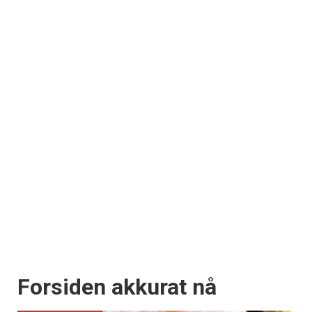
×
Få ukentlige nyhetsbrev fra
Forsiden akkurat nå
Apéritif