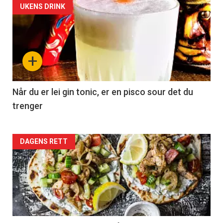
Vi tilbyr flere ukentlige nyhetsbrev. Du
UKENS DRINK
kan fritt velge hvilke du ønsker å få
tilsendt.
+
Registrer deg
Når du er lei gin tonic, er en pisco sour det du
trenger
Forsiden
DAGENS RETT
akkurat
nå
-