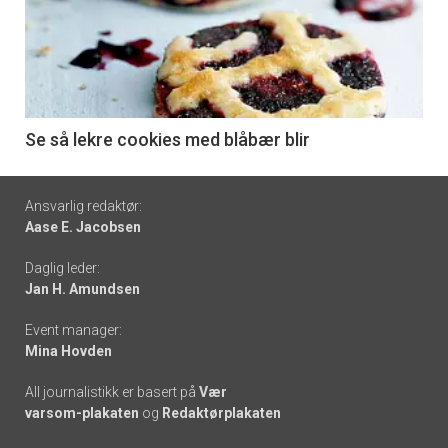
akkurat
nå
-
6
Se så lekre cookies med blåbær blir
Footer
Ansvarlig redaktør:
Aase E. Jacobsen
-
Daglig leder:
links
Jan H. Amundsen
Event manager:
Mina Hovden
All journalistikk er basert på
Vær
varsom-plakaten
og
Redaktørplakaten