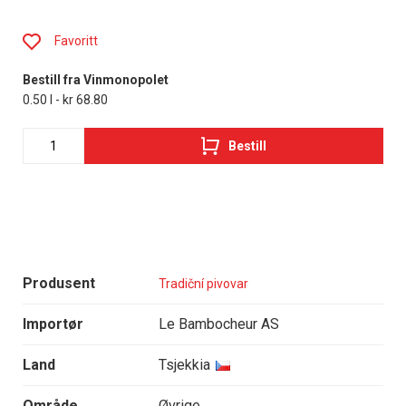
Favoritt
Bestill fra Vinmonopolet
0.50 l - kr 68.80
Bestill
Produsent
Tradiční pivovar
Importør
Le Bambocheur AS
Land
Tsjekkia
Område
Øvrige