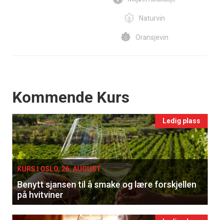
Naturvin
Oransjevin
Events
Kommende Kurs
Ledig plass
KURS I OSLO, 26. AUGUST
Benytt sjansen til å smake og lære forskjellen
på hvitviner