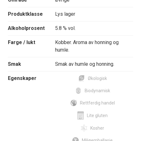
Produktklasse
Lys lager
Alkoholprosent
5.8 % vol.
Farge / lukt
Kobber. Aroma av honning og
humle.
Smak
Smak av humle og honning.
Egenskaper
Økologisk
Biodynamisk
Rettferdig handel
Lite gluten
Kosher
Miljøemballasje