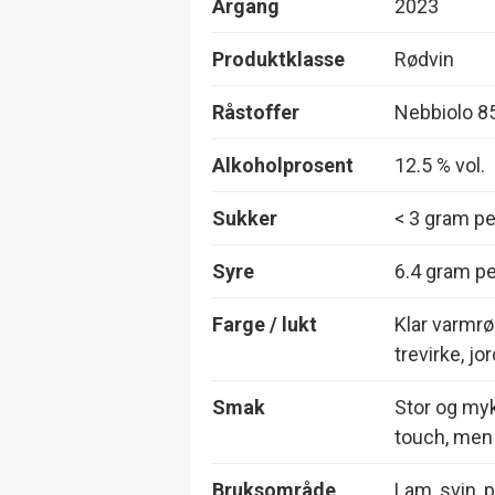
Årgang
2023
Produktklasse
Rødvin
Råstoffer
Nebbiolo 8
Alkoholprosent
12.5 % vol.
Sukker
< 3 gram per
Syre
6.4 gram per
Farge / lukt
Klar varmrø
trevirke, j
Smak
Stor og myk
touch, men 
Bruksområde
Lam, svin, 