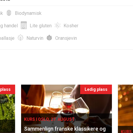
sk
Biodynamisk
ig handel
Lite gluten
Kosher
allasje
Naturvin
Oransjevin
 plass
Ledig plass
KURS I OSLO, 27. AUGUST
Sammenlign franske klassikere og
KURS 