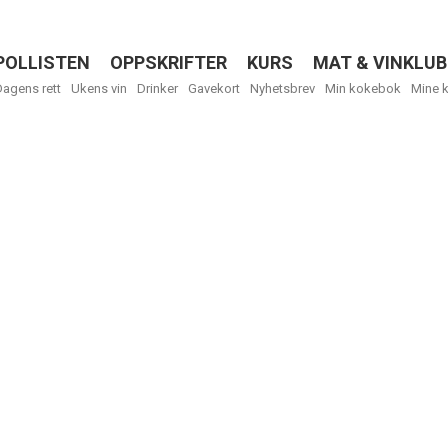
POLLISTEN
OPPSKRIFTER
KURS
MAT & VINKLUB
Menu
Dagens rett
Ukens vin
Drinker
Gavekort
Nyhetsbrev
Min kokebok
Mine 
R