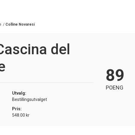
e
/
Colline Novaresi
Cascina del
e
89
POENG
Utvalg:
Bestillingsutvalget
Pris:
548.00 kr