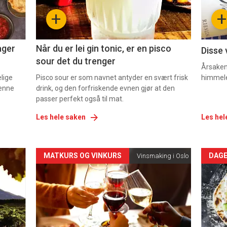
-
-
+
+
2
3
ager
Når du er lei gin tonic, er en pisco
Disse 
sour det du trenger
Årsaken 
elige
Pisco sour er som navnet antyder en svært frisk
himmel
denne
drink, og den forfriskende evnen gjør at den
passer perfekt også til mat.
Les hele saken
Les hel
Forsiden
For
MATKURS OG VINKURS
DAGE
Vinsmaking i Oslo
akkurat
akk
nå
nå
-
-