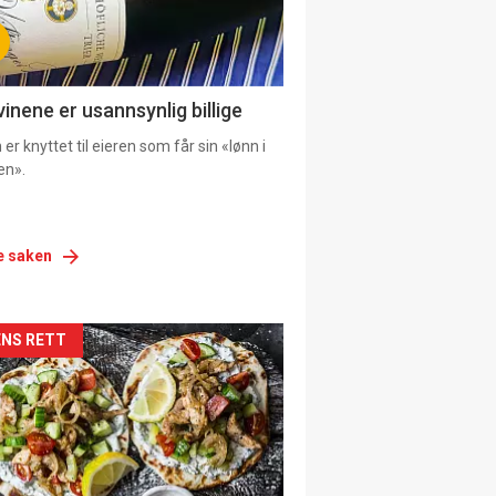
vinene er usannsynlig billige
er knyttet til eieren som får sin «lønn i
en».
e saken
siden
NS RETT
urat