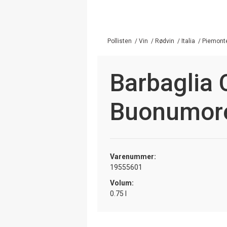
Pollisten
/
Vin
/
Rødvin
/
Italia
/
Piemont
Barbaglia 
Buonumor
Varenummer:
19555601
Volum:
0.75 l