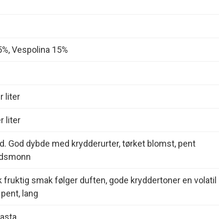
5%, Vespolina 15%
 liter
 liter
d. God dybde med krydderurter, tørket blomst, pent
ordsmonn
 fruktig smak følger duften, gode kryddertoner en volatil
pent, lang
pasta