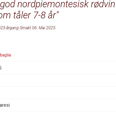
g god nordpiemontesisk rødvin
om tåler 7-8 år
23-årgang Smakt 06. Mai 2025
rbaglia
S
aresi