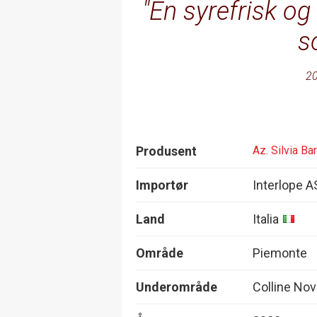
En syrefrisk o
s
20
Produsent
Az. Silvia Ba
Importør
Interlope A
Land
Italia
Område
Piemonte
Underområde
Colline Nov