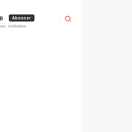
Menu
B
Abonner
kurs
Kokketips
profile
egistrer deg