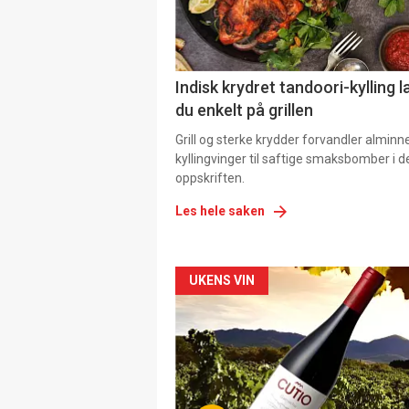
Indisk krydret tandoori-kylling l
du enkelt på grillen
Grill og sterke krydder forvandler alminn
kyllingvinger til saftige smaksbomber i 
oppskriften.
Les hele saken
Forsiden
UKENS VIN
akkurat
nå
-