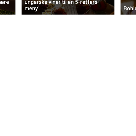
lære
ungarske viner til en 5-retters
meny
Bobl