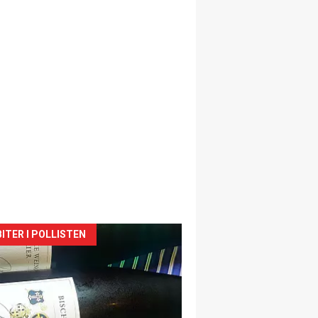
siden
ITER I POLLISTEN
urat