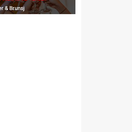
er & Brunsj