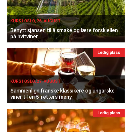
KURS I OSLO, 26. AUGUST
Benytt sjansen til å smake og lære forskjellen
på hvitviner
Ledig plass
KURS I OSLO, 27. AUGUST
Sammenlign franske klassikere og ungarske
viner til en 5-retters meny
Ledig plass