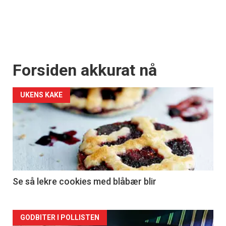
Forsiden akkurat nå
UKENS KAKE
Se så lekre cookies med blåbær blir
Forsiden
GODBITER I POLLISTEN