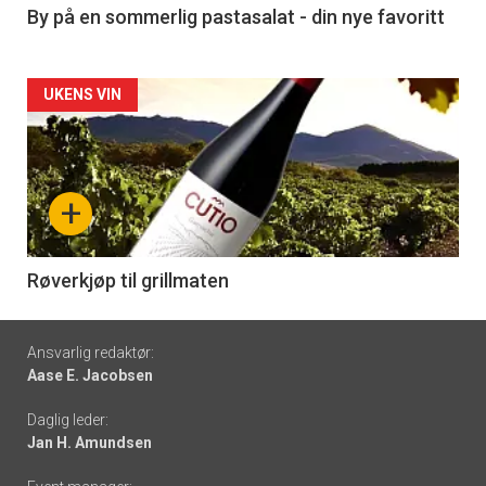
5
By på en sommerlig pastasalat - din nye favoritt
Forsiden
UKENS VIN
akkurat
nå
+
-
6
Røverkjøp til grillmaten
Footer
Ansvarlig redaktør:
Aase E. Jacobsen
-
Daglig leder:
links
Jan H. Amundsen