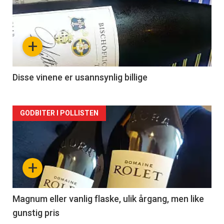
akkurat
nå
+
-
2
Disse vinene er usannsynlig billige
Forsiden
GODBITER I POLLISTEN
akkurat
nå
+
-
3
Magnum eller vanlig flaske, ulik årgang, men like
gunstig pris