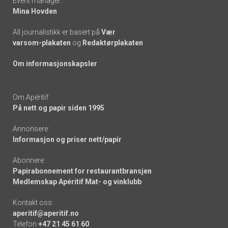
Event manager:
Mina Hovden
All journalistikk er basert på
Vær
varsom-plakaten
og
Redaktørplakaten
Om informasjonskapsler
Om Apéritif:
På nett og papir siden 1995
Annonsere:
Informasjon og priser nett/papir
Abonnere:
Papirabonnement for restaurantbransjen
Medlemskap Apéritif Mat- og vinklubb
Kontakt oss:
aperitif@aperitif.no
Telefon
+47 21 45 61 60