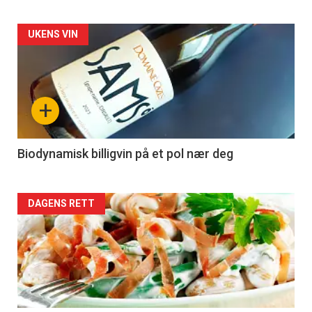
Forsiden
UKENS VIN
akkurat
nå
+
-
4
Biodynamisk billigvin på et pol nær deg
Forsiden
DAGENS RETT
akkurat
nå
-