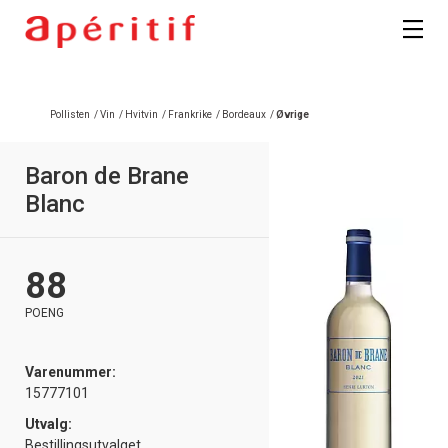
Registrer deg
Pollisten
/
Vin
/
Hvitvin
/
Frankrike
/
Bordeaux
/
Øvrige
Baron de Brane
Blanc
88
POENG
Varenummer:
15777101
Utvalg:
Bestillingsutvalget