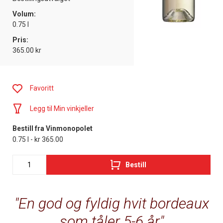
Volum:
0.75 l
Pris:
365.00 kr
Favoritt
Legg til Min vinkjeller
Bestill fra Vinmonopolet
0.75 l - kr 365.00
Bestill
En god og fyldig hvit bordeaux
som tåler 5-6 år