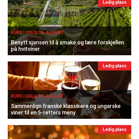
Ledig plass
KURS I OSLO, 26. AUGUST
Benytt sjansen til å smake og lære forskjellen
på hvitviner
Ledig plass
KURS I OSLO, 27. AUGUST
Sammenlign franske klassikere og ungarske
viner til en 5-retters meny
Ledig plass