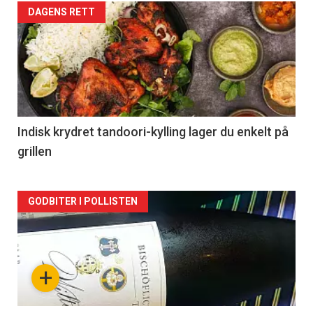
Forsiden
DAGENS RETT
akkurat
nå
-
2
Indisk krydret tandoori-kylling lager du enkelt på
grillen
Forsiden
GODBITER I POLLISTEN
akkurat
nå
+
-