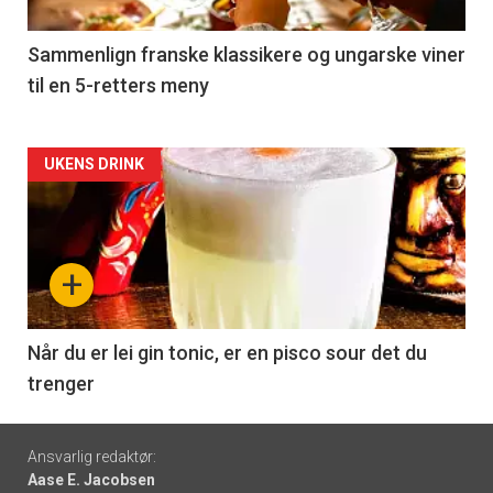
-
5
Sammenlign franske klassikere og ungarske viner
til en 5-retters meny
Forsiden
UKENS DRINK
akkurat
nå
+
-
6
Når du er lei gin tonic, er en pisco sour det du
trenger
Footer
Ansvarlig redaktør:
Aase E. Jacobsen
-