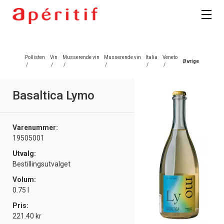
Pollisten
Vin
Musserende vin
Musserende vin
Italia
Veneto
Øvrige
/
/
/
/
/
/
Basaltica Lymo
Varenummer:
19505001
Utvalg:
Bestillingsutvalget
Volum:
0.75 l
Pris:
221.40 kr