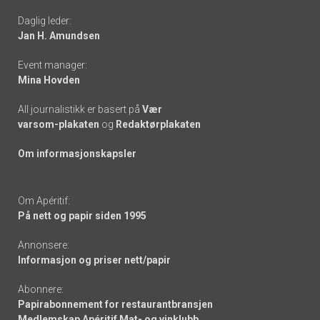
Daglig leder:
links
Jan H. Amundsen
Event manager:
Mina Hovden
All journalistikk er basert på
Vær
varsom-plakaten
og
Redaktørplakaten
Om informasjonskapsler
Om Apéritif:
På nett og papir siden 1995
Annonsere:
Informasjon og priser nett/papir
Abonnere:
Papirabonnement for restaurantbransjen
Medlemskap Apéritif Mat- og vinklubb