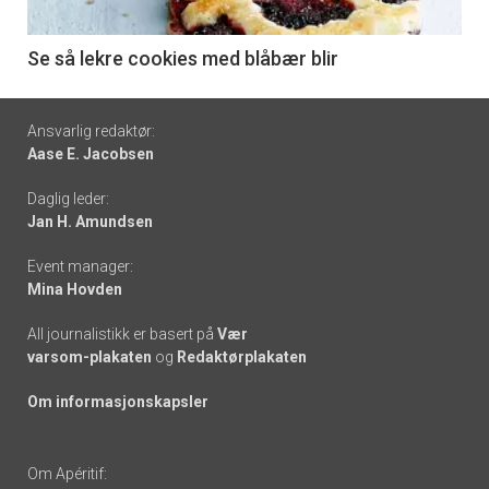
-
6
Se så lekre cookies med blåbær blir
Footer
Ansvarlig redaktør:
Aase E. Jacobsen
-
Daglig leder:
links
Jan H. Amundsen
Event manager:
Mina Hovden
All journalistikk er basert på
Vær
varsom-plakaten
og
Redaktørplakaten
Om informasjonskapsler
Om Apéritif: