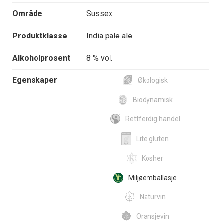
Område
Sussex
Produktklasse
India pale ale
Alkoholprosent
8 % vol.
Egenskaper
Økologisk
Biodynamisk
Rettferdig handel
Lite gluten
Kosher
Miljøemballasje
Naturvin
Oransjevin