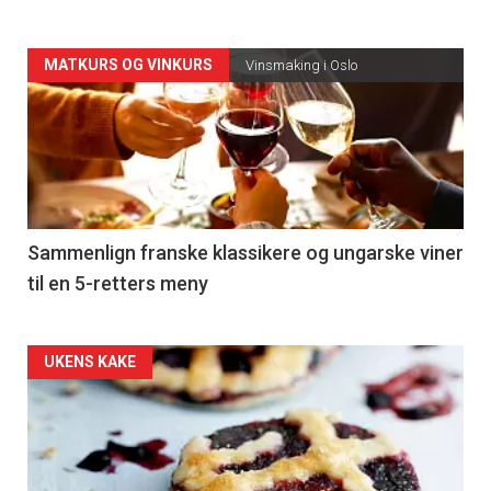
Forsiden
MATKURS OG VINKURS
Vinsmaking i Oslo
akkurat
nå
-
5
Sammenlign franske klassikere og ungarske viner
til en 5-retters meny
Forsiden
UKENS KAKE
akkurat
nå