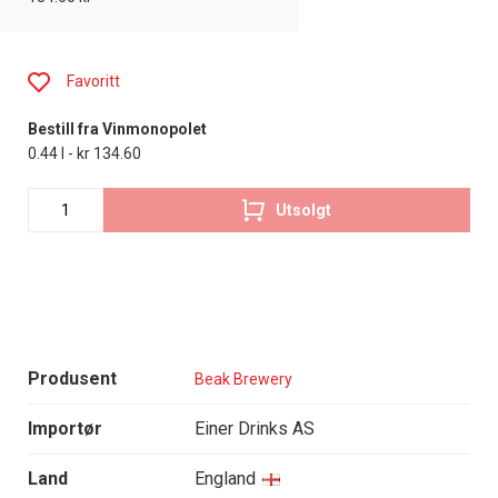
Favoritt
Bestill fra Vinmonopolet
0.44 l - kr 134.60
Utsolgt
Produsent
Beak Brewery
Importør
Einer Drinks AS
Land
England