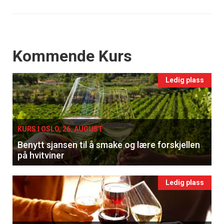
Events
Kommende Kurs
Ledig plass
KURS I OSLO, 26. AUGUST
Benytt sjansen til å smake og lære forskjellen
på hvitviner
Ledig plass