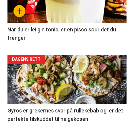
+
Når du er lei gin tonic, er en pisco sour det du
trenger
Forsiden
DAGENS RETT
akkurat
nå
-
2
Gyros er grekernes svar på rullekebab og er det
perfekte tilskuddet til helgekosen