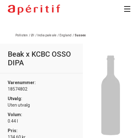
Pollisten
/
Øl
/
India pale ale
/
England
/
Sussex
Beak x KCBC OSSO
DIPA
Varenummer:
18574802
Utvalg:
Uten utvalg
Volum:
0.44 l
Pris:
134.60 kr