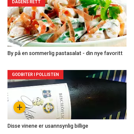
Forsiden
DAGENS RETT
akkurat
nå
-
5
By på en sommerlig pastasalat - din nye favoritt
Forsiden
GODBITER I POLLISTEN
akkurat
nå
+
-
6
Disse vinene er usannsynlig billige