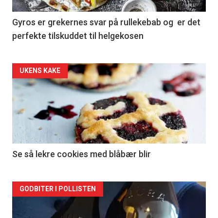
Gyros er grekernes svar på rullekebab og er det
perfekte tilskuddet til helgekosen
Forsiden
UKENS KAKE
akkurat
nå
-
2
Se så lekre cookies med blåbær blir
Forsiden
GODBITER I POLLISTEN
akkurat