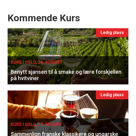
Events
Kommende Kurs
Ledig plass
KURS I OSLO, 26. AUGUST
Benytt sjansen til å smake og lære forskjellen
på hvitviner
Ledig plass
KURS I OSLO, 27. AUGUST
Sammenlign franske klassikere og ungarske