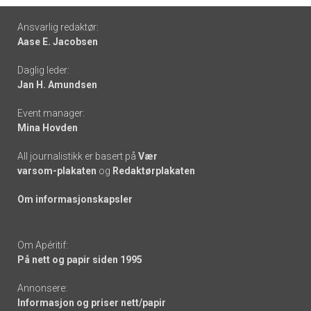
Footer
Ansvarlig redaktør:
Aase E. Jacobsen
-
Daglig leder:
links
Jan H. Amundsen
Event manager:
Mina Hovden
All journalistikk er basert på
Vær
varsom-plakaten
og
Redaktørplakaten
Om informasjonskapsler
Om Apéritif:
På nett og papir siden 1995
Annonsere:
Informasjon og priser nett/papir