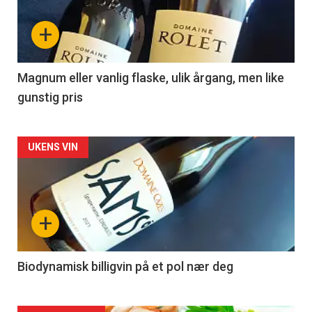
nå
+
-
3
Magnum eller vanlig flaske, ulik årgang, men like
gunstig pris
Forsiden
UKENS VIN
akkurat
nå
+
-
4
Biodynamisk billigvin på et pol nær deg