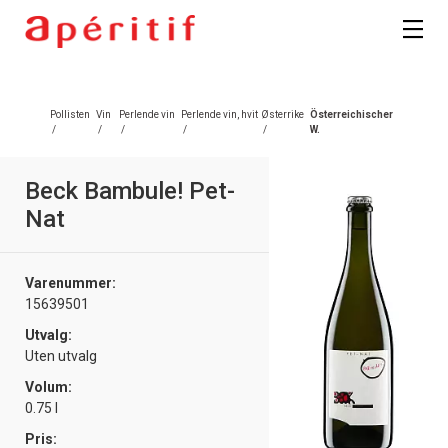
Pollisten
Vin
Perlende vin
Perlende vin, hvit
Østerrike
Österreichischer
/
/
/
/
/
W.
Beck Bambule! Pet-
Nat
Varenummer:
15639501
Utvalg:
Uten utvalg
Volum:
0.75 l
Pris: