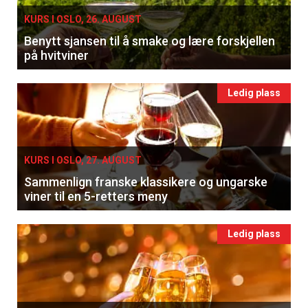
KURS I OSLO, 26. AUGUST
Benytt sjansen til å smake og lære forskjellen
på hvitviner
Ledig plass
KURS I OSLO, 27. AUGUST
Sammenlign franske klassikere og ungarske
viner til en 5-retters meny
Ledig plass