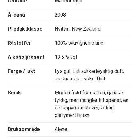
Område
Marlborough
Årgang
2008
Produktklasse
Hvitvin, New Zealand
Råstoffer
100% sauvignon blanc
Alkoholprosent
13.5 % vol.
Farge / lukt
Lys gul. Litt sukkertøyaktig duft,
modne epler, voks, flint.
Smak
Moden frukt fra starten, ganske
fyldig, men mangler litt spenst, en
del asparges utover, veldig
parfymert finish.
Bruksområde
Alene.