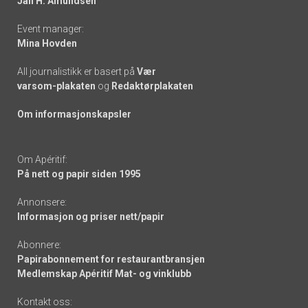
Jan H. Amundsen
Event manager:
Mina Hovden
All journalistikk er basert på
Vær
varsom-plakaten
og
Redaktørplakaten
Om informasjonskapsler
Om Apéritif:
På nett og papir siden 1995
Annonsere:
Informasjon og priser nett/papir
Abonnere:
Papirabonnement for restaurantbransjen
Medlemskap Apéritif Mat- og vinklubb
Kontakt oss: