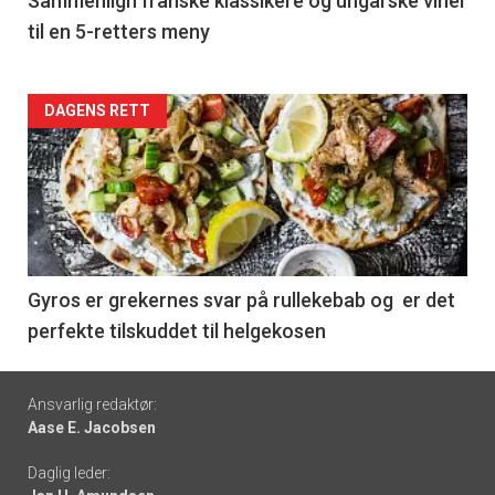
5
Sammenlign franske klassikere og ungarske viner
til en 5-retters meny
Forsiden
DAGENS RETT
akkurat
nå
-
6
Gyros er grekernes svar på rullekebab og er det
perfekte tilskuddet til helgekosen
Footer
Ansvarlig redaktør:
Aase E. Jacobsen
-
Daglig leder:
links