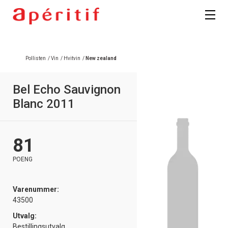
Pollisten
/
Vin
/
Hvitvin
/
New zealand
Bel Echo Sauvignon
Blanc 2011
81
POENG
Varenummer:
43500
Utvalg:
Bestillingsutvalg