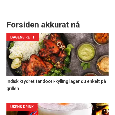
Forsiden akkurat nå
DAGENS RETT
Indisk krydret tandoori-kylling lager du enkelt på
grillen
Forsiden
UKENS DRINK