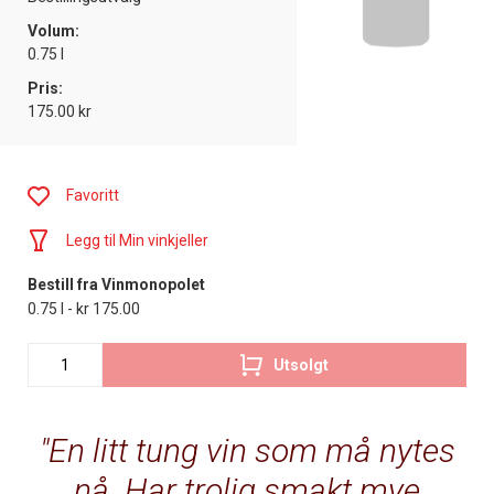
Volum:
0.75 l
Pris:
175.00 kr
Favoritt
Legg til Min vinkjeller
Bestill fra Vinmonopolet
0.75 l - kr 175.00
Utsolgt
En litt tung vin som må nytes
nå. Har trolig smakt mye