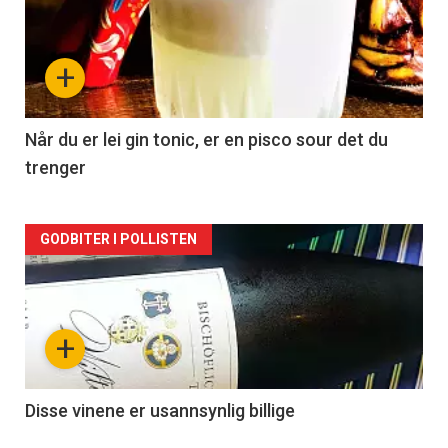
akkurat
nå
+
-
2
Når du er lei gin tonic, er en pisco sour det du
trenger
Forsiden
GODBITER I POLLISTEN
akkurat
nå
+
-
3
Disse vinene er usannsynlig billige