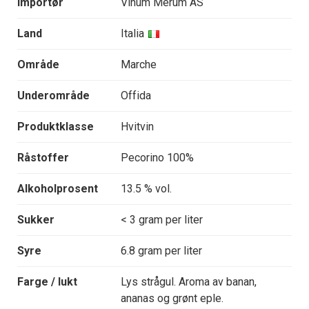
Importør
Vinum Merum AS
Land
Italia
Område
Marche
Underområde
Offida
Produktklasse
Hvitvin
Råstoffer
Pecorino 100%
Alkoholprosent
13.5 % vol.
Sukker
< 3 gram per liter
Syre
6.8 gram per liter
Farge / lukt
Lys strågul. Aroma av banan,
ananas og grønt eple.