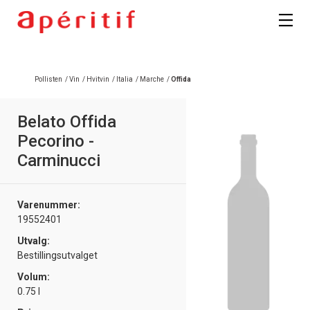
Pollisten
/
Vin
/
Hvitvin
/
Italia
/
Marche
/
Offida
Belato Offida
Pecorino -
Carminucci
Varenummer:
19552401
Utvalg:
Bestillingsutvalget
Volum:
0.75 l