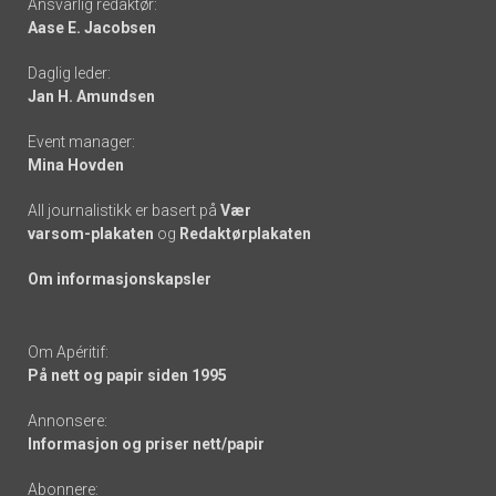
Ansvarlig redaktør:
Aase E. Jacobsen
-
Daglig leder:
links
Jan H. Amundsen
Event manager:
Mina Hovden
All journalistikk er basert på
Vær
varsom-plakaten
og
Redaktørplakaten
Om informasjonskapsler
Om Apéritif:
På nett og papir siden 1995
Annonsere:
Informasjon og priser nett/papir
Abonnere: