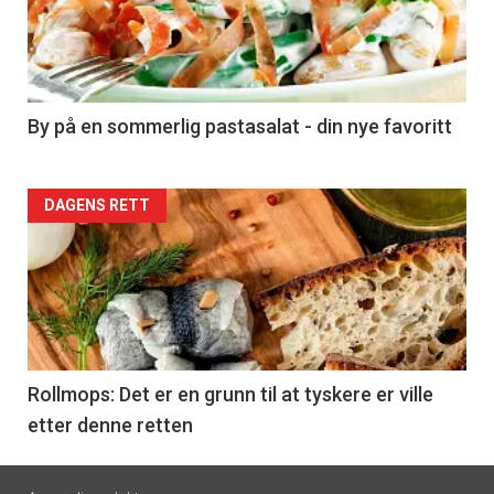
nå
-
5
By på en sommerlig pastasalat - din nye favoritt
Forsiden
DAGENS RETT
akkurat
nå
-
6
Rollmops: Det er en grunn til at tyskere er ville
etter denne retten
Footer