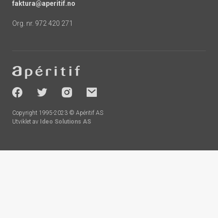
faktura@aperitif.no
Org. nr. 972 420 271
Footer
-
socials
Copyright 1995-2023 © Apéritif AS
Utviklet av
Ideo Solutions AS
Handlekurv