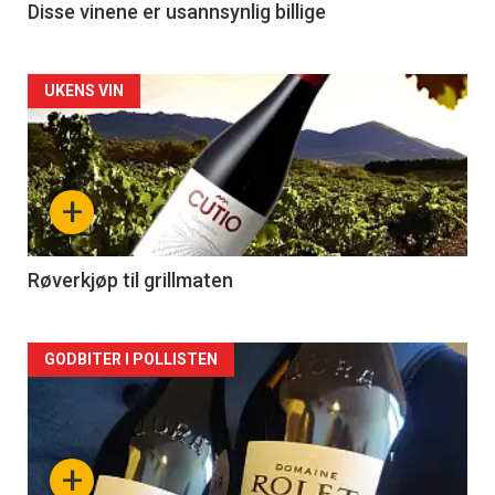
Disse vinene er usannsynlig billige
Forsiden
UKENS VIN
akkurat
nå
+
-
2
Røverkjøp til grillmaten
Forsiden
GODBITER I POLLISTEN
akkurat
nå
+