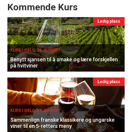
Events
Kommende Kurs
Ledig plass
KURS I OSLO, 26. AUGUST
Benytt sjansen til å smake og lære forskjellen
på hvitviner
Ledig plass
KURS I OSLO, 27. AUGUST
Sammenlign franske klassikere og ungarske
viner til en 5-retters meny