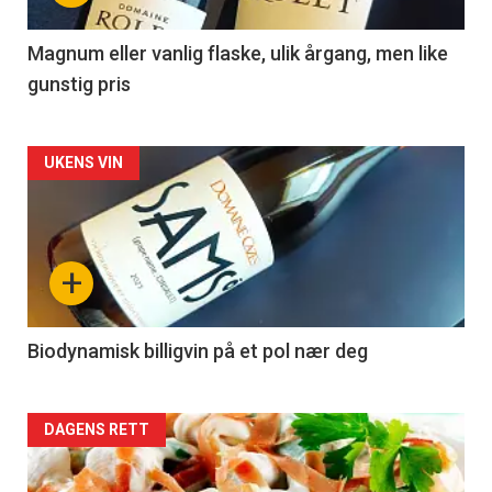
-
3
Magnum eller vanlig flaske, ulik årgang, men like
gunstig pris
Forsiden
UKENS VIN
akkurat
nå
+
-
4
Biodynamisk billigvin på et pol nær deg
Forsiden
DAGENS RETT
akkurat