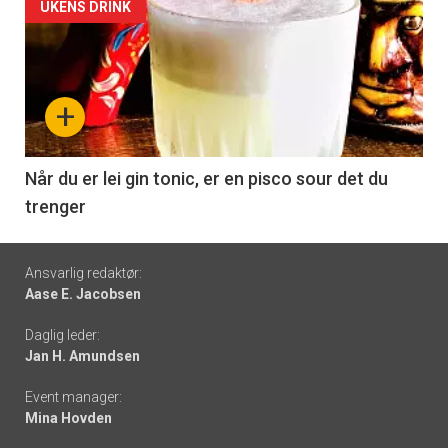
Forsiden
UKENS DRINK
akkurat
nå
+
-
6
Når du er lei gin tonic, er en pisco sour det du
trenger
Footer
Ansvarlig redaktør:
Aase E. Jacobsen
-
Daglig leder:
links
Jan H. Amundsen
Event manager:
Mina Hovden