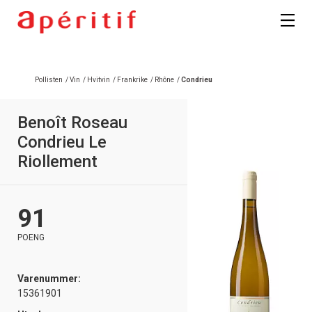
Pollisten
/
Vin
/
Hvitvin
/
Frankrike
/
Rhône
/
Condrieu
Benoît Roseau
Condrieu Le
Riollement
91
POENG
Varenummer:
15361901