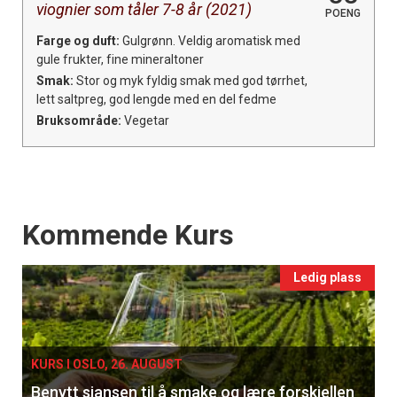
viognier som tåler 7-8 år (2021)
POENG
Farge og duft:
Gulgrønn. Veldig aromatisk med
gule frukter, fine mineraltoner
Smak:
Stor og myk fyldig smak med god tørrhet,
lett saltpreg, god lengde med en del fedme
Bruksområde:
Vegetar
Events
Kommende Kurs
Ledig plass
KURS I OSLO, 26. AUGUST
Benytt sjansen til å smake og lære forskjellen