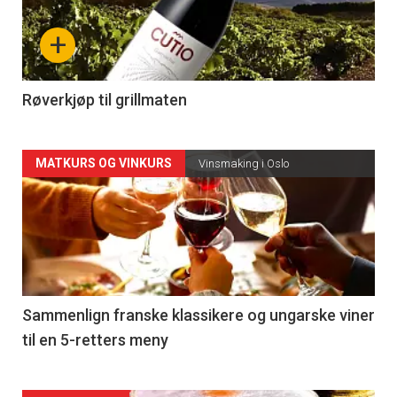
nå
+
-
4
Røverkjøp til grillmaten
Forsiden
MATKURS OG VINKURS
Vinsmaking i Oslo
akkurat
nå
-
5
Sammenlign franske klassikere og ungarske viner
til en 5-retters meny