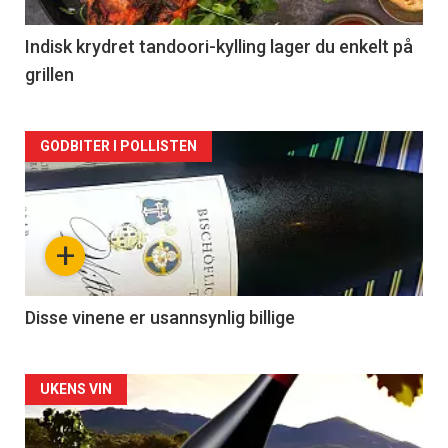
-
2
Indisk krydret tandoori-kylling lager du enkelt på
grillen
Forsiden
GODBITER I POLLISTEN
akkurat
nå
+
-
3
Disse vinene er usannsynlig billige
Forsiden
UKENS VIN
akkurat