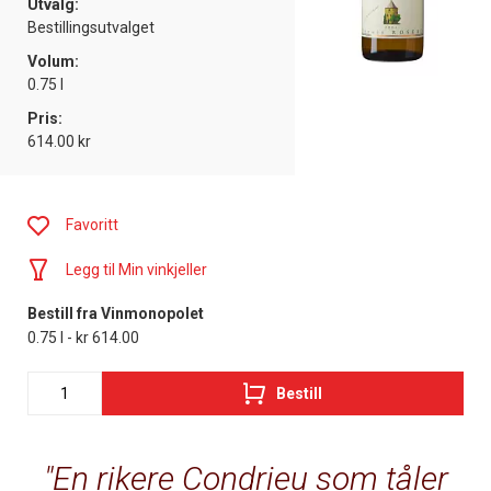
Utvalg:
Bestillingsutvalget
Volum:
0.75 l
Pris:
614.00 kr
Favoritt
Legg til Min vinkjeller
Bestill fra Vinmonopolet
0.75 l - kr 614.00
Bestill
En rikere Condrieu som tåler