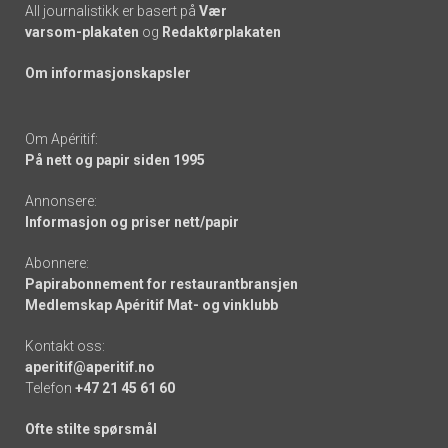
All journalistikk er basert på
Vær
varsom-plakaten
og
Redaktørplakaten
Om informasjonskapsler
Om Apéritif:
På nett og papir siden 1995
Annonsere:
Informasjon og priser nett/papir
Abonnere:
Papirabonnement for restaurantbransjen
Medlemskap Apéritif Mat- og vinklubb
Kontakt oss:
aperitif@aperitif.no
Telefon
+47 21 45 61 60
Ofte stilte spørsmål