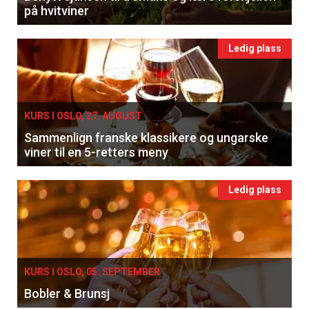
på hvitviner
Ledig plass
KURS I OSLO, 27. AUGUST
Sammenlign franske klassikere og ungarske
viner til en 5-retters meny
Ledig plass
KURS I OSLO, 05. SEPTEMBER
Bobler & Brunsj