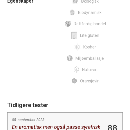
Egenskaper
Økologisk
Biodynamisk
Rettferdig handel
Lite gluten
Kosher
Miljøemballasje
Naturvin
Oransjevin
Tidligere tester
05. september 2023
88
En aromatisk men også passe syrefrisk