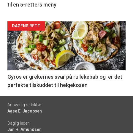
til en 5-retters meny
Forsiden
DAGENS RETT
akkurat
nå
-
6
Gyros er grekernes svar på rullekebab og er det
perfekte tilskuddet til helgekosen
Footer
Ansvarlig redaktør:
Aase E. Jacobsen
-
Daglig leder:
links
Jan H. Amundsen