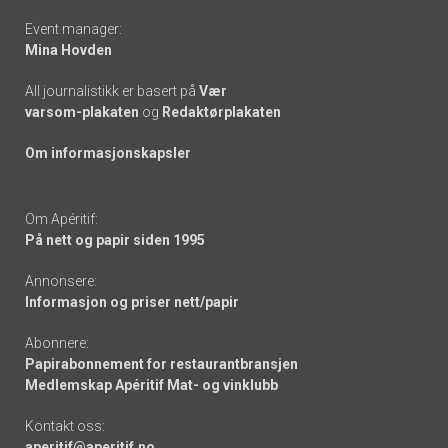
Event manager:
Mina Hovden
All journalistikk er basert på
Vær
varsom-plakaten
og
Redaktørplakaten
Om informasjonskapsler
Om Apéritif:
På nett og papir siden 1995
Annonsere:
Informasjon og priser nett/papir
Abonnere:
Papirabonnement for restaurantbransjen
Medlemskap Apéritif Mat- og vinklubb
Kontakt oss:
aperitif@aperitif.no