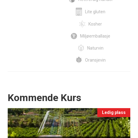
Lite gluten
Kosher
Miljøemballasje
Naturvin
Oransjevin
Events
Kommende Kurs
Ledig plass