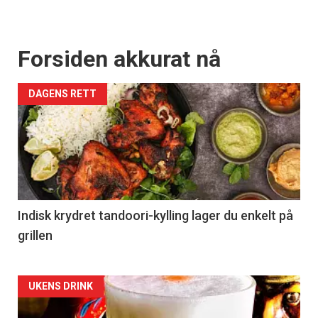
Forsiden akkurat nå
DAGENS RETT
Indisk krydret tandoori-kylling lager du enkelt på
grillen
Forsiden
UKENS DRINK