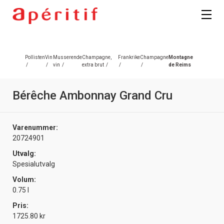
Registrer deg
Pollisten
Vin
Musserende
Champagne,
Frankrike
Champagne
Montagne
/
/
vin
/
extra brut
/
/
/
de Reims
Bérêche Ambonnay Grand Cru
Varenummer:
20724901
Utvalg:
Spesialutvalg
Volum:
0.75 l
Pris:
1725.80 kr