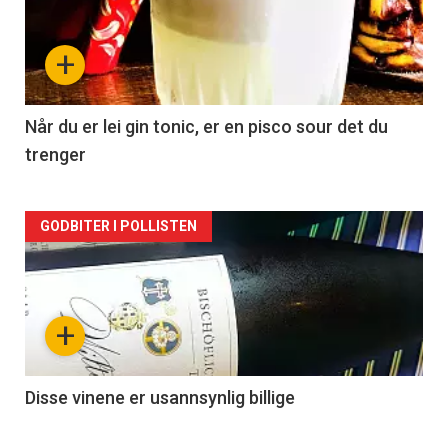
akkurat
nå
+
-
2
Når du er lei gin tonic, er en pisco sour det du
trenger
Forsiden
GODBITER I POLLISTEN
akkurat
nå
+
-
3
Disse vinene er usannsynlig billige