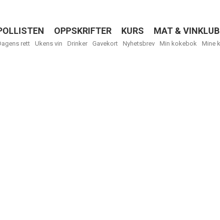
POLLISTEN
OPPSKRIFTER
KURS
MAT & VINKLUB
Menu
Dagens rett
Ukens vin
Drinker
Gavekort
Nyhetsbrev
Min kokebok
Mine 
R