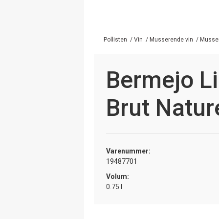
Pollisten
/
Vin
/
Musserende vin
/
Musser
Bermejo L
Brut Natur
Varenummer:
19487701
Volum:
0.75 l