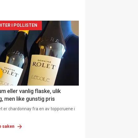
siden
ITER I POLLISTEN
urat
 eller vanlig flaske, ulik
, men like gunstig pris
et er chardonnay fra en av toppcruene i
e saken