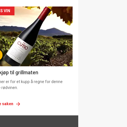
siden
S VIN
urat
jøp til grillmaten
er er for et kupp å regne for denne
 rødvinen.
e saken