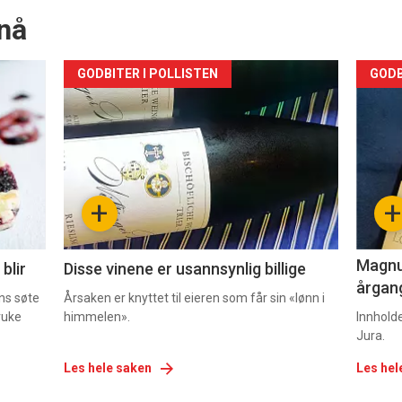
nå
Forsiden
For
GODBITER I POLLISTEN
GODB
akkurat
akk
nå
nå
-
-
+
+
2
3
Magnum
blir
Disse vinene er usannsynlig billige
årgang
ns søte
Årsaken er knyttet til eieren som får sin «lønn i
ruke
himmelen».
Innhold
Jura.
Les hele saken
Les hel