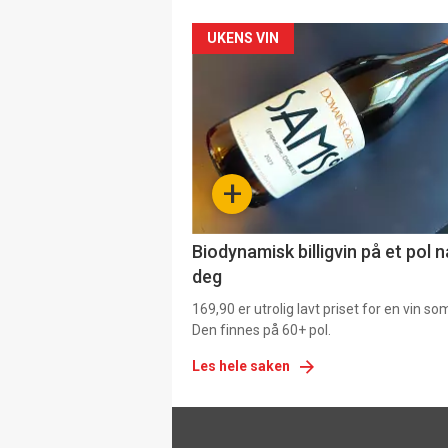
Forsiden
UKENS VIN
akkurat
nå
-
+
4
Biodynamisk billigvin på et pol 
deg
169,90 er utrolig lavt priset for en vin s
Den finnes på 60+ pol.
Les hele saken
Footer