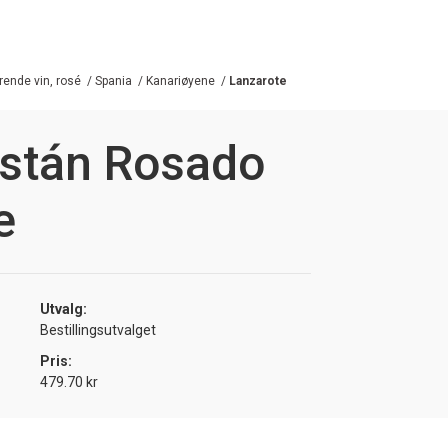
ende vin, rosé
/
Spania
/
Kanariøyene
/
Lanzarote
istán Rosado
e
Utvalg:
Bestillingsutvalget
Pris:
479.70 kr