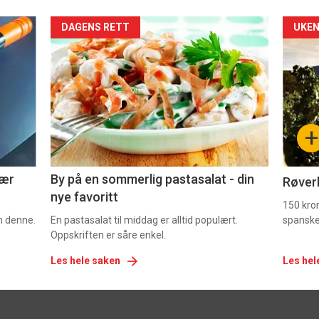
Forsiden
For
DAGENS RETT
UKEN
akkurat
akk
nå
nå
-
-
+
5
6
nær
By på en sommerlig pastasalat - din
Røverk
nye favoritt
150 kron
om denne.
En pastasalat til middag er alltid populært.
spanske
Oppskriften er såre enkel.
Les hele saken
Les hel