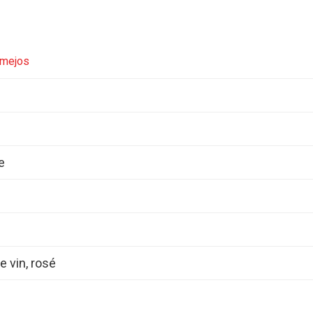
rmejos
e
 vin, rosé