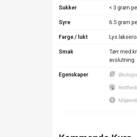
Sukker
< 3 gram per
Syre
6.5 gram per
Farge / lukt
Lys laksero
Smak
Tørr med kr
avslutning.
Egenskaper
Økologi
Rettferd
Miljøemb
Events