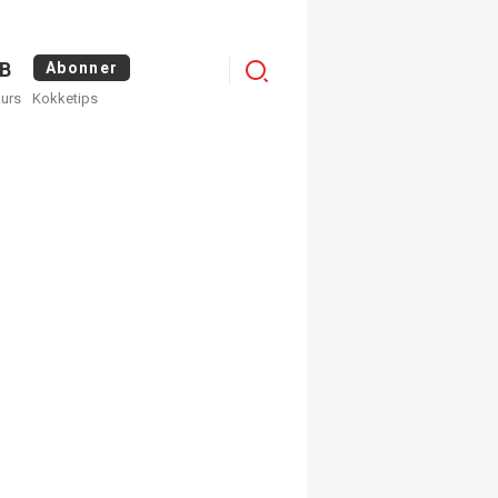
Menu
B
Abonner
kurs
Kokketips
profile
egistrer deg