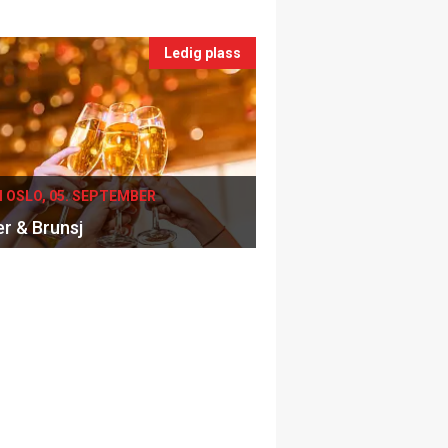
Ledig plass
I OSLO, 05. SEPTEMBER
er & Brunsj