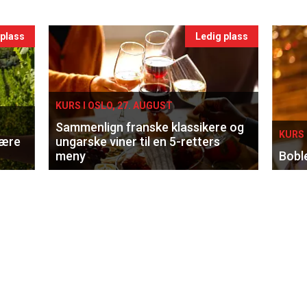
 plass
Ledig plass
KURS I OSLO, 27. AUGUST
Sammenlign franske klassikere og
KURS 
lære
ungarske viner til en 5-retters
meny
Bobl