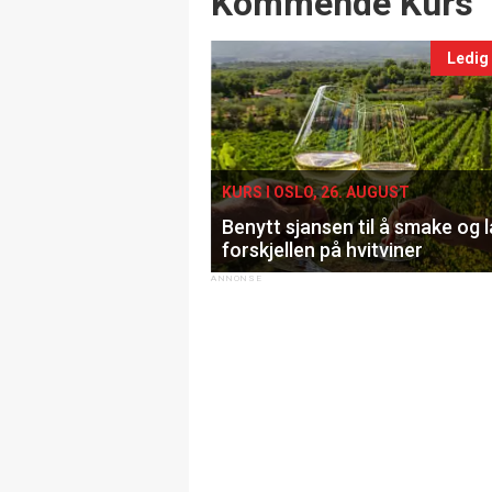
Kommende Kurs
Ledig
KURS I OSLO, 26. AUGUST
Benytt sjansen til å smake og 
forskjellen på hvitviner