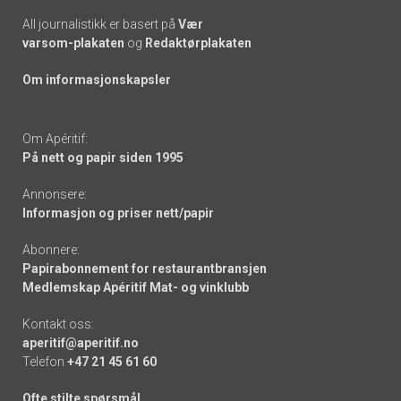
All journalistikk er basert på
Vær
varsom-plakaten
og
Redaktørplakaten
Om informasjonskapsler
Om Apéritif:
På nett og papir siden 1995
Annonsere:
Informasjon og priser nett/papir
Abonnere:
Papirabonnement for restaurantbransjen
Medlemskap Apéritif Mat- og vinklubb
Kontakt oss:
aperitif@aperitif.no
Telefon
+47 21 45 61 60
Ofte stilte spørsmål