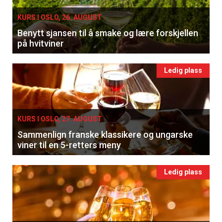
KURS I OSLO, 26. AUGUST
Benytt sjansen til å smake og lære forskjellen
på hvitviner
Ledig plass
KURS I OSLO, 27. AUGUST
Sammenlign franske klassikere og ungarske
viner til en 5-retters meny
Ledig plass