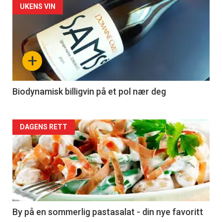
Forsiden
UKENS VIN
akkurat
nå
+
-
4
Biodynamisk billigvin på et pol nær deg
Forsiden
DAGENS RETT
akkurat
nå
-
5
By på en sommerlig pastasalat - din nye favoritt