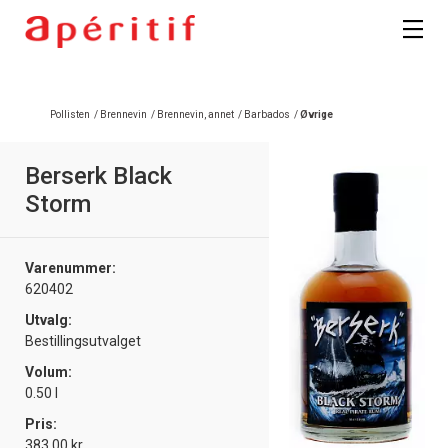
Pollisten
/
Brennevin
/
Brennevin, annet
/
Barbados
/
Øvrige
Berserk Black
Storm
Varenummer:
620402
Utvalg:
Bestillingsutvalget
Volum:
0.50 l
Pris:
383.00 kr