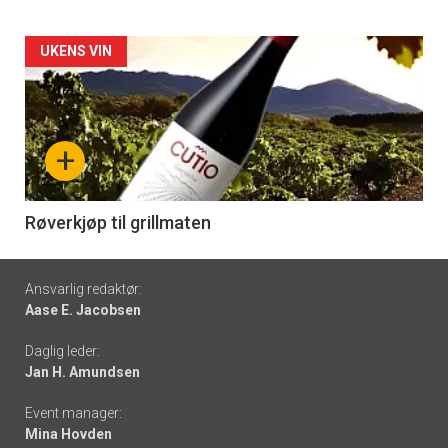
Forsiden
UKENS VIN
akkurat
nå
+
-
6
Røverkjøp til grillmaten
Footer
Ansvarlig redaktør:
Aase E. Jacobsen
-
Daglig leder:
links
Jan H. Amundsen
Event manager:
Mina Hovden