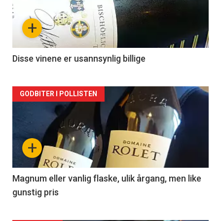
nå
+
-
2
Disse vinene er usannsynlig billige
Forsiden
GODBITER I POLLISTEN
akkurat
nå
+
-
3
Magnum eller vanlig flaske, ulik årgang, men like
gunstig pris