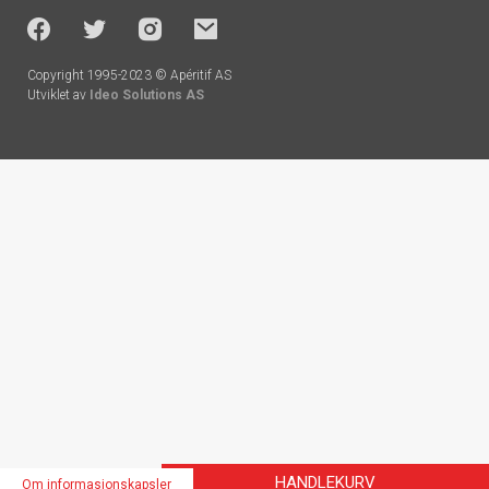
-
socials
Copyright 1995-2023 © Apéritif AS
Utviklet av
Ideo Solutions AS
Handlekurv
HANDLEKURV
Om informasjonskapsler