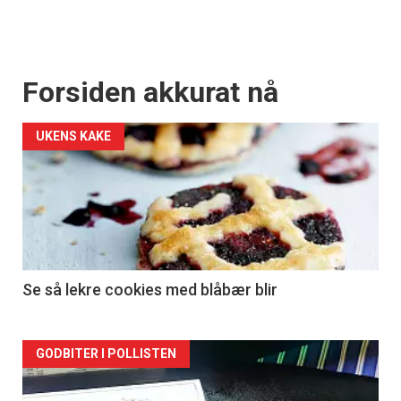
Forsiden akkurat nå
UKENS KAKE
Se så lekre cookies med blåbær blir
Forsiden
GODBITER I POLLISTEN
akkurat