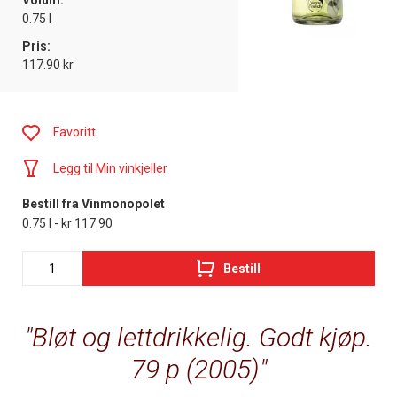
Volum:
0.75 l
Pris:
117.90 kr
Favoritt
Legg til Min vinkjeller
Bestill fra Vinmonopolet
0.75 l - kr 117.90
Bestill
Bløt og lettdrikkelig. Godt kjøp.
79 p (2005)