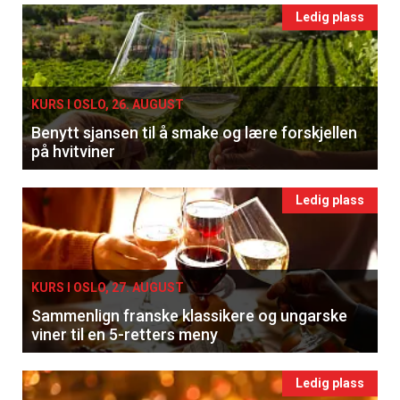
Ledig plass
KURS I OSLO, 26. AUGUST
Benytt sjansen til å smake og lære forskjellen
på hvitviner
Ledig plass
KURS I OSLO, 27. AUGUST
Sammenlign franske klassikere og ungarske
viner til en 5-retters meny
Ledig plass