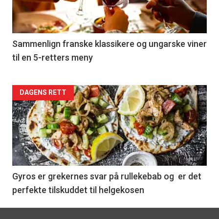
nå
-
5
Sammenlign franske klassikere og ungarske viner
til en 5-retters meny
Forsiden
DAGENS RETT
akkurat
nå
-
6
Gyros er grekernes svar på rullekebab og er det
perfekte tilskuddet til helgekosen
Footer