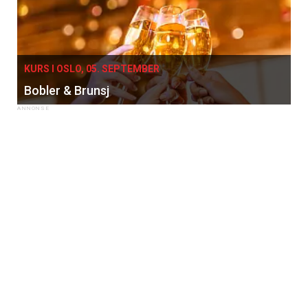
KURS I OSLO, 05. SEPTEMBER
Bobler & Brunsj
×
Få ukentlige nyhetsbrev fra
Apéritif
Vi tilbyr flere ukentlige nyhetsbrev. Du
kan fritt velge hvilke du ønsker å få
tilsendt.