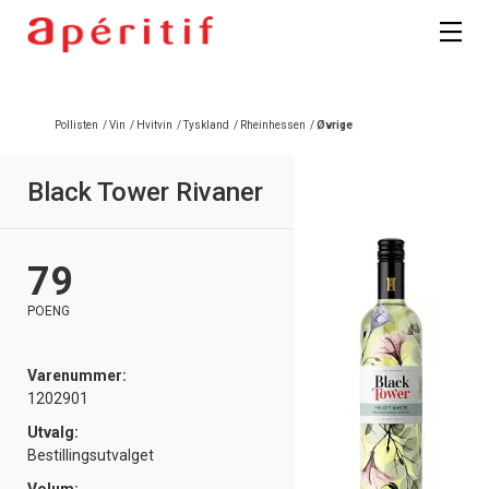
Pollisten
/
Vin
/
Hvitvin
/
Tyskland
/
Rheinhessen
/
Øvrige
Black Tower Rivaner
79
POENG
Varenummer:
1202901
Utvalg:
Bestillingsutvalget