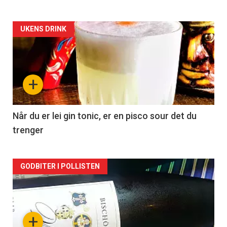
Forsiden
UKENS DRINK
akkurat
nå
+
-
2
Når du er lei gin tonic, er en pisco sour det du
trenger
Forsiden
GODBITER I POLLISTEN
akkurat
nå
+