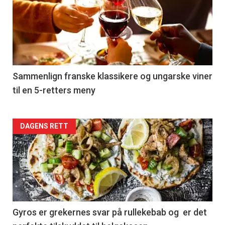
akkurat
nå
-
5
Sammenlign franske klassikere og ungarske viner
til en 5-retters meny
Forsiden
DAGENS RETT
akkurat
nå
-
6
Gyros er grekernes svar på rullekebab og er det