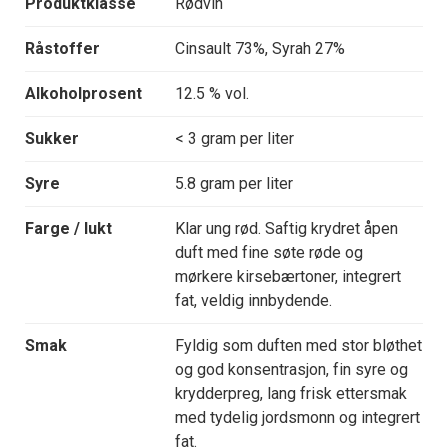
Produktklasse
Rødvin
Råstoffer
Cinsault 73%, Syrah 27%
Alkoholprosent
12.5 % vol.
Sukker
< 3 gram per liter
Syre
5.8 gram per liter
Farge / lukt
Klar ung rød. Saftig krydret åpen
duft med fine søte røde og
mørkere kirsebærtoner, integrert
fat, veldig innbydende.
Smak
Fyldig som duften med stor bløthet
og god konsentrasjon, fin syre og
krydderpreg, lang frisk ettersmak
med tydelig jordsmonn og integrert
fat.