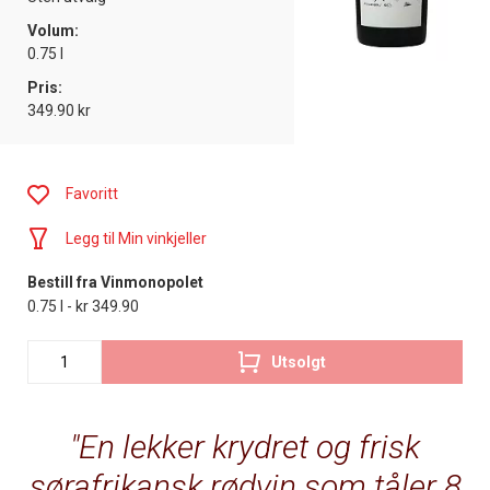
Volum:
0.75 l
Pris:
349.90 kr
Favoritt
Legg til Min vinkjeller
Bestill fra Vinmonopolet
0.75 l - kr 349.90
Utsolgt
En lekker krydret og frisk
sørafrikansk rødvin som tåler 8