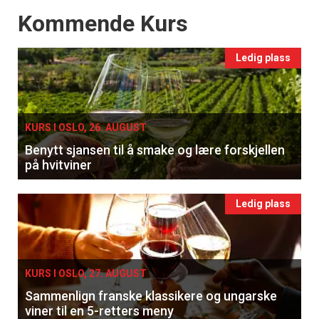
Events
Kommende Kurs
Ledig plass
KURS I OSLO, 26. AUGUST
Benytt sjansen til å smake og lære forskjellen
på hvitviner
Ledig plass
KURS I OSLO, 27. AUGUST
Sammenlign franske klassikere og ungarske
viner til en 5-retters meny