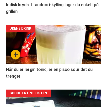
Indisk krydret tandoori-kylling lager du enkelt på
grillen
Forsiden
UKENS DRINK
akkurat
nå
+
-
2
Når du er lei gin tonic, er en pisco sour det du
trenger
Forsiden
GODBITER I POLLISTEN
akkurat