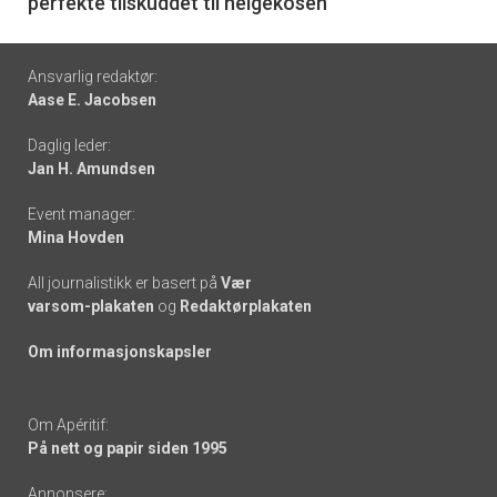
perfekte tilskuddet til helgekosen
Footer
Ansvarlig redaktør:
Aase E. Jacobsen
-
Daglig leder:
links
Jan H. Amundsen
Event manager:
Mina Hovden
All journalistikk er basert på
Vær
varsom-plakaten
og
Redaktørplakaten
Om informasjonskapsler
Om Apéritif:
På nett og papir siden 1995
Annonsere: