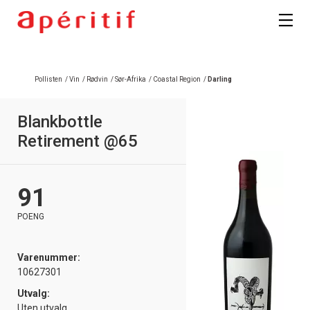
Registrer deg
Pollisten
/
Vin
/
Rødvin
/
Sør-Afrika
/
Coastal Region
/
Darling
Blankbottle
Retirement @65
91
POENG
Varenummer:
10627301
Utvalg:
Uten utvalg