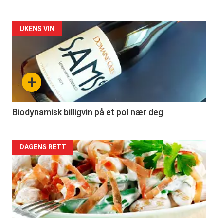
Forsiden
UKENS VIN
akkurat
nå
+
-
4
Biodynamisk billigvin på et pol nær deg
Forsiden
DAGENS RETT
akkurat
nå
-