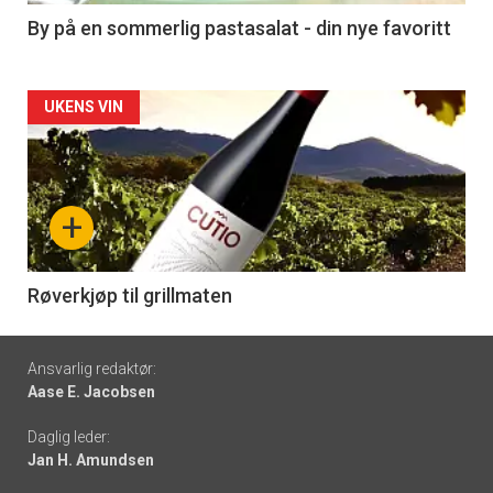
5
By på en sommerlig pastasalat - din nye favoritt
Forsiden
UKENS VIN
akkurat
nå
+
-
6
Røverkjøp til grillmaten
Footer
Ansvarlig redaktør:
Aase E. Jacobsen
-
Daglig leder:
links
Jan H. Amundsen