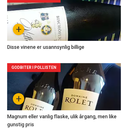
akkurat
nå
+
-
2
Disse vinene er usannsynlig billige
Forsiden
GODBITER I POLLISTEN
akkurat
nå
+
-
3
Magnum eller vanlig flaske, ulik årgang, men like
gunstig pris