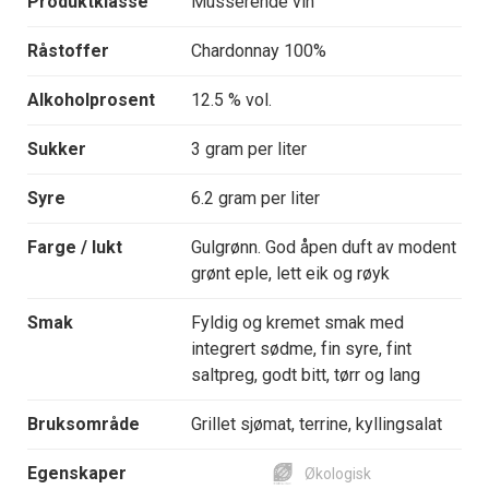
Produktklasse
Musserende vin
Råstoffer
Chardonnay 100%
Alkoholprosent
12.5 % vol.
Sukker
3 gram per liter
Syre
6.2 gram per liter
Farge / lukt
Gulgrønn. God åpen duft av modent
grønt eple, lett eik og røyk
Smak
Fyldig og kremet smak med
integrert sødme, fin syre, fint
saltpreg, godt bitt, tørr og lang
Bruksområde
Grillet sjømat, terrine, kyllingsalat
Egenskaper
Økologisk