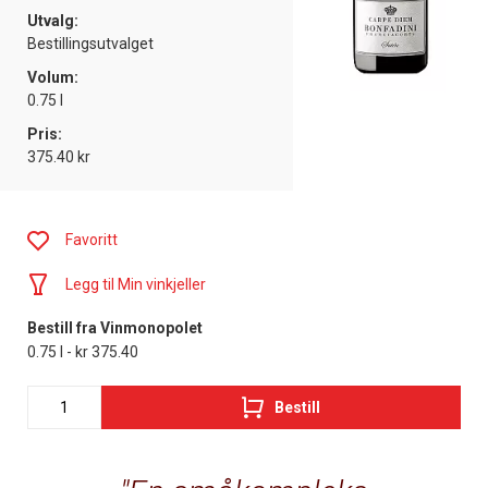
Utvalg:
Bestillingsutvalget
Volum:
0.75 l
Pris:
375.40 kr
Favoritt
Legg til Min vinkjeller
Bestill fra Vinmonopolet
0.75 l - kr 375.40
Bestill