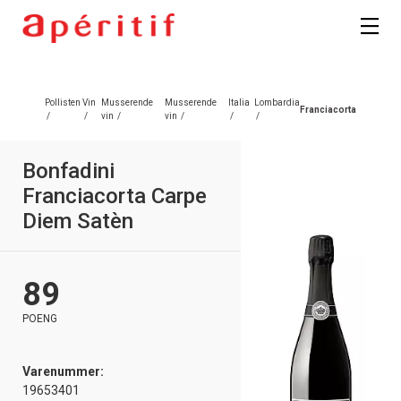
Pollisten
Vin
Musserende
Musserende
Italia
Lombardia
Franciacorta
/
/
vin
/
vin
/
/
/
Bonfadini
Franciacorta Carpe
Diem Satèn
89
POENG
Varenummer:
19653401