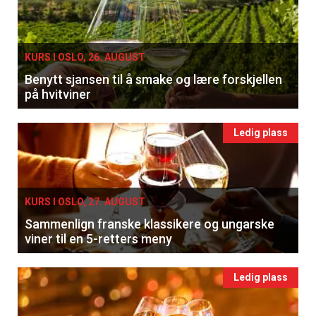
KURS I OSLO, 26. AUGUST
Benytt sjansen til å smake og lære forskjellen
på hvitviner
Ledig plass
KURS I OSLO, 27. AUGUST
Sammenlign franske klassikere og ungarske
viner til en 5-retters meny
Ledig plass