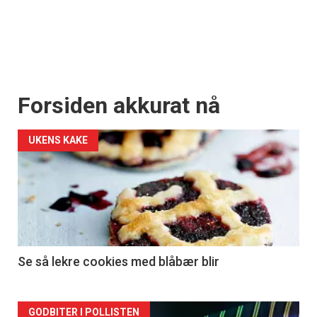
Forsiden akkurat nå
UKENS KAKE
Se så lekre cookies med blåbær blir
Forsiden
GODBITER I POLLISTEN