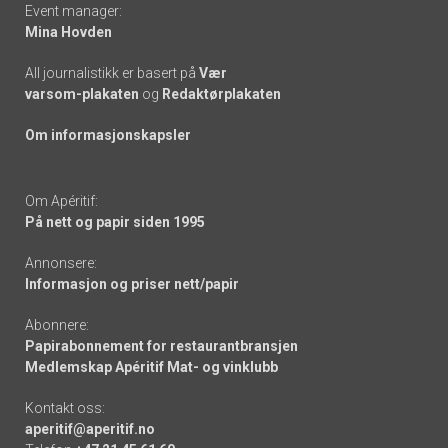
Event manager:
Mina Hovden
All journalistikk er basert på
Vær
varsom-plakaten
og
Redaktørplakaten
Om informasjonskapsler
Om Apéritif:
På nett og papir siden 1995
Annonsere:
Informasjon og priser nett/papir
Abonnere:
Papirabonnement for restaurantbransjen
Medlemskap Apéritif Mat- og vinklubb
Kontakt oss:
aperitif@aperitif.no