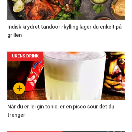
Indisk krydret tandoori-kylling lager du enkelt på
grillen
Forsiden
UKENS DRINK
akkurat
nå
+
-
2
Når du er lei gin tonic, er en pisco sour det du
trenger