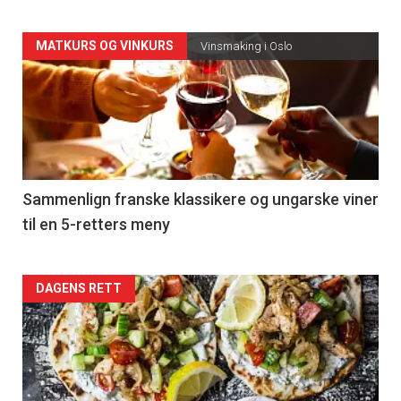
Forsiden
MATKURS OG VINKURS
Vinsmaking i Oslo
akkurat
nå
-
5
Sammenlign franske klassikere og ungarske viner
til en 5-retters meny
Forsiden
DAGENS RETT
akkurat
nå