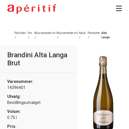
Registrer deg
Pollisten
Vin
Musserende vin
Musserende vin
Italia
Piemonte
Alta
/
/
/
/
/
/
Langa
Brandini Alta Langa
Brut
Varenummer:
14396401
Utvalg:
Bestillingsutvalget
Volum:
0.75 l
Pris: