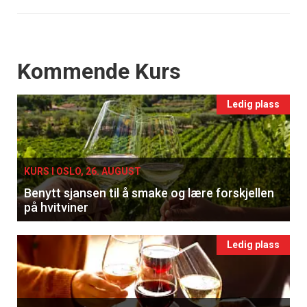
Events
Kommende Kurs
Ledig plass
KURS I OSLO, 26. AUGUST
Benytt sjansen til å smake og lære forskjellen
på hvitviner
Ledig plass