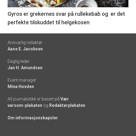
-
6
Gyros er grekernes svar på rullekebab og er det
perfekte tilskuddet til helgekosen
Footer
Ansvarlig redaktør:
Aase E. Jacobsen
-
Daglig leder:
links
Jan H. Amundsen
Event manager:
Mina Hovden
All journalistikk er basert på
Vær
varsom-plakaten
og
Redaktørplakaten
Om informasjonskapsler