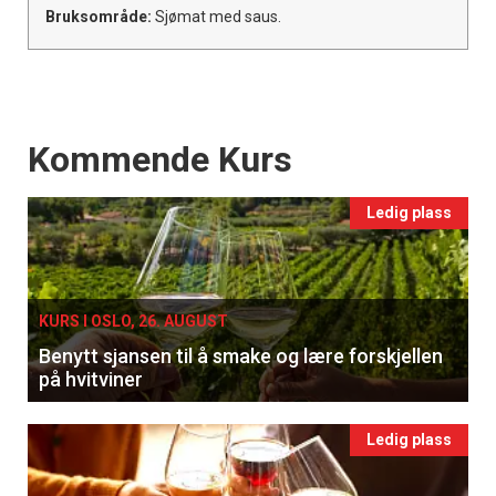
Bruksområde:
Sjømat med saus.
Events
Kommende Kurs
Ledig plass
KURS I OSLO, 26. AUGUST
Benytt sjansen til å smake og lære forskjellen
på hvitviner
Ledig plass