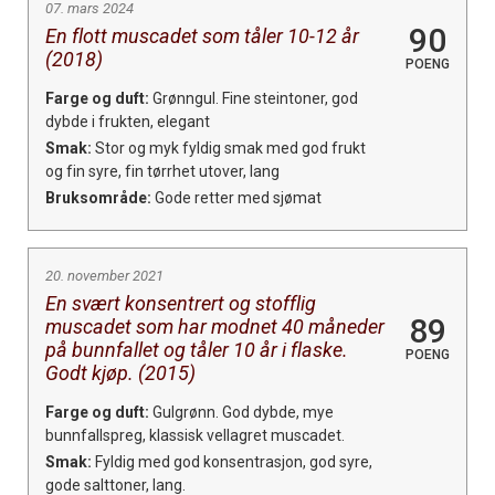
07. mars 2024
90
En flott muscadet som tåler 10-12 år
(2018)
POENG
Farge og duft:
Grønngul. Fine steintoner, god
dybde i frukten, elegant
Smak:
Stor og myk fyldig smak med god frukt
og fin syre, fin tørrhet utover, lang
Bruksområde:
Gode retter med sjømat
20. november 2021
En svært konsentrert og stofflig
89
muscadet som har modnet 40 måneder
på bunnfallet og tåler 10 år i flaske.
POENG
Godt kjøp. (2015)
Farge og duft:
Gulgrønn. God dybde, mye
bunnfallspreg, klassisk vellagret muscadet.
Smak:
Fyldig med god konsentrasjon, god syre,
gode salttoner, lang.