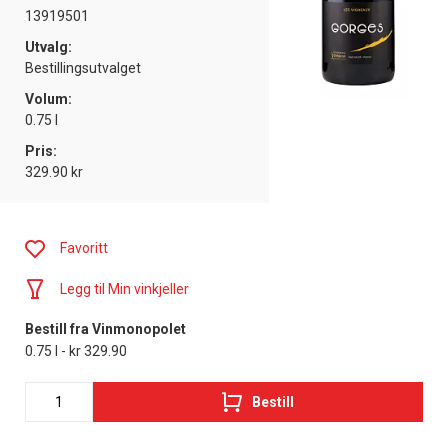
13919501
Utvalg:
Bestillingsutvalget
Volum:
0.75 l
Pris:
329.90 kr
Favoritt
Legg til Min vinkjeller
Bestill fra Vinmonopolet
0.75 l - kr 329.90
Bestill