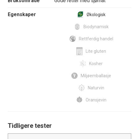
Bruksområde
Gode retter med sjømat
Egenskaper
Økologisk
Biodynamisk
Rettferdig handel
Lite gluten
Kosher
Miljøemballasje
Naturvin
Oransjevin
Tidligere tester