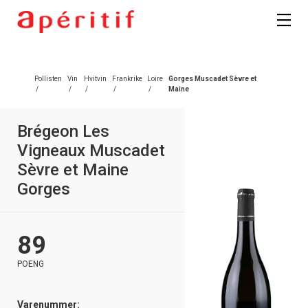
Pollisten
Vin
Hvitvin
Frankrike
Loire
Gorges Muscadet Sèvre et
/
/
/
/
/
Maine
Brégeon Les
Vigneaux Muscadet
Sèvre et Maine
Gorges
89
POENG
Varenummer: