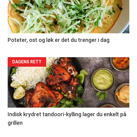
Poteter, ost og løk er det du trenger i dag
Forsiden
DAGENS RETT
akkurat
nå
-
2
Indisk krydret tandoori-kylling lager du enkelt på
grillen