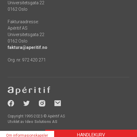
Universitetsgata 22
0162 Oslo
Fakturaadresse:
Apéritif AS
Universitetsgata 22
0162 Oslo
faktura@aperitif.no
Org. nr. 972 420 271
Footer
-
socials
Copyright 1995-2023 © Apéritif AS
Utviklet av
Ideo Solutions AS
HANDLEKURV
Om informasjonskapsler