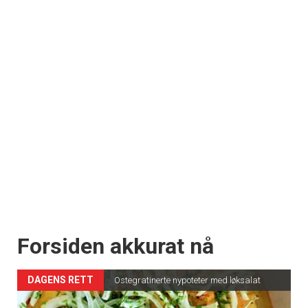
Forsiden akkurat nå
DAGENS RETT
Ostegratinerte nypoteter med løksalat