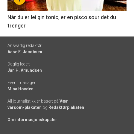
-
6
Når du er lei gin tonic, er en pisco sour det du
trenger
Footer
Ansvarlig redaktør:
Aase E. Jacobsen
-
Daglig leder:
links
Jan H. Amundsen
Event manager:
Mina Hovden
All journalistikk er basert på
Vær
varsom-plakaten
og
Redaktørplakaten
Om informasjonskapsler