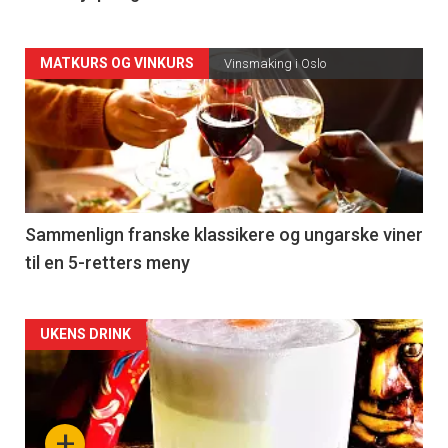
Forsiden
MATKURS OG VINKURS
Vinsmaking i Oslo
akkurat
nå
-
5
Sammenlign franske klassikere og ungarske viner
til en 5-retters meny
Forsiden
UKENS DRINK
akkurat
nå
+